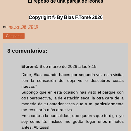
El reposo de una pareja de leones
Copyri
ght © By Blas F.Tomé 2
026
en
marzo 06, 2026
Compartir
3 comentarios:
Efurom1
8 de marzo de 2026 a las 9:15
Dime, Blas: cuando haces por segunda vez esta visita,
tien la sensación del dejá vu o descubres cosas
nuevas?
Supongo que en esta ocasión has visto el parque con
otrs perspectiva, la de estación seca, la otra cara de la
moneda de tu anterior visita que a mi particularmente
me resultaría más atractiva.
En cuanto a la puntialidad, qué quoerrs que te diga: yo
soy como tú. Incluso me gudta llegar unos minutos
antes. Abrzsss!