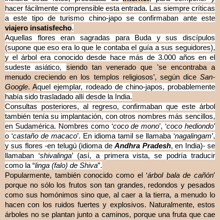
hacer fácilmente comprensible esta entrada. Las siempre críticas
a este tipo de turismo chino-japo se confirmaban ante este
viajero insatisfecho
.
Aquellas flores eran sagradas para Buda y sus discípulos
(supone que eso era lo que le contaba el guía a sus seguidores),
y el árbol era conocido desde hace más de 3.000 años en el
sudeste asiático,
siendo tan venerado que 'se encontraba a
menudo creciendo en los templos religiosos’, según dice
San-
Google
. A
quel ejemplar, rodeado de chino-japos, probablemente
había sido trasladado allí desde la India.
Consultas posteriores, al regreso, confirmaban que este árbol
también tenía su implantación, con otros nombres más sencillos,
en Sudamérica. Nombres como ‘
coco de mono
’, ‘
coco hediondo
’
o ‘
castaño de macaco
’. En idioma tamil se llamaba ‘
nagalingam
’,
y sus flores -en telugú (idioma de
Andhra Pradesh
, en India)- se
llamaban ‘
shivalinga
’ (así, a primera vista, se podría traducir
como la “
linga (falo) de Shiva
”.
Popularmente, también conocido como el ‘
árbol bala de cañón
'
porque no sólo los frutos son tan grandes, redondos y pesados
como sus homónimos sino que, al caer a la tierra, a menudo lo
hacen con los ruidos fuertes y explosivos. Naturalmente, estos
árboles no se plantan junto a caminos, porque una fruta que cae