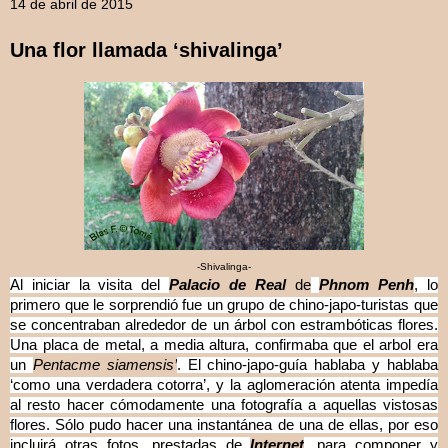
14 de abril de 2015
Una flor llamada ‘shivalinga’
-Shivalinga-
Al iniciar la visita del
Palacio de Real
de
Phnom Penh
, lo
primero que le sorprendió fue un grupo de chino-japo-turistas que
se concentraban alrededor de un árbol con estrambóticas flores.
Una placa de metal, a media altura, confirmaba que el arbol era
un
Pentacme siamensis’
. El chino-japo-guía hablaba y hablaba
‘como una verdadera cotorra’, y la aglomeración atenta impedía
al resto hacer cómodamente una fotografía a aquellas vistosas
flores. Sólo pudo hacer una instantánea de una de ellas, por eso
incluirá otras fotos, prestadas de
Internet
, para componer y