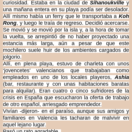
curiosidad. Estaba en la ciudad de
Sihanoukville
y
una mañana entera en su playa podía ser desolador.
Allí mismo había un ferry que le transportaba a
Koh
Rong
, y luego le traía de regreso. Decidió acercarse.
Se movió y se movió por la isla y, a la hora de tomar
la vuelta, se arrepintió de no haber proyectado una
estancia más larga, aún a pesar de que este
mochilero suele huir de los ambientes cargados de
jolgorio.
Allí, en plena playa, estuvo de charleta con unos
‘jovencetes’ valencianos que trabajaban como
empleados en uno de los locales playeros,
Ashia
(bar, restaurante y con unas habitaciones baratas
para alquilar). Eran cuatro o cinco sufridores de la
crisis en España que escucharon la oferta de trabajo
de otro español, arriesgado emprendedor.
Vivían -dijeron- en el paraíso, aunque sus amigos y
familiares en Valencia les tacharan de malvivir en
aquel lejano lugar.
Pasó un rato agradable.