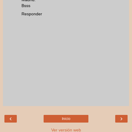
Bsss
Responder
‹
›
Inicio
Ver versión web