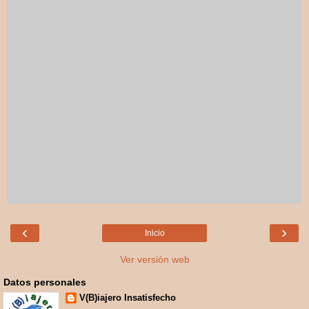
‹
›
Inicio
Ver versión web
Datos personales
V(B)iajero Insatisfecho