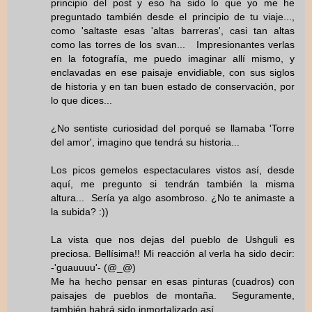
principio del post y eso ha sido lo que yo me he
preguntado también desde el principio de tu viaje...,
como 'saltaste esas 'altas barreras', casi tan altas
como las torres de los svan... Impresionantes verlas
en la fotografía, me puedo imaginar allí mismo, y
enclavadas en ese paisaje envidiable, con sus siglos
de historia y en tan buen estado de conservación, por
lo que dices...
¿No sentiste curiosidad del porqué se llamaba 'Torre
del amor', imagino que tendrá su historia...
Los picos gemelos espectaculares vistos así, desde
aquí, me pregunto si tendrán también la misma
altura... Sería ya algo asombroso. ¿No te animaste a
la subida? :))
La vista que nos dejas del pueblo de Ushguli es
preciosa. Bellísima!! Mi reacción al verla ha sido decir:
-'guauuuu'- (@_@)
Me ha hecho pensar en esas pinturas (cuadros) con
paisajes de pueblos de montaña. Seguramente,
también habrá sido inmortalizado así...