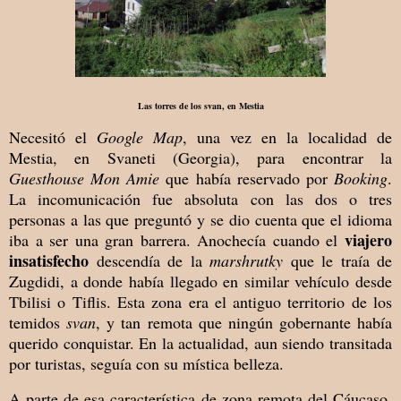
Las torres de los svan, en Mestia
Necesitó el
Google Map
, una vez en la localidad de
Mestia, en Svaneti (Georgia), para encontrar la
Guesthouse
Mon Amie
que había reservado por
Booking
.
La incomunicación fue absoluta con las dos o tres
personas a las que preguntó y se dio cuenta que el idioma
viajero
iba a ser una gran barrera. Anochecía cuando el
insatisfecho
descendía de la
marshrutky
que le traía de
Zugdidi, a donde había llegado en similar vehículo desde
Tbilisi o Tiflis. Esta zona era el antiguo territorio de los
temidos
svan
, y tan remota que ningún gobernante había
querido conquistar. En la actualidad, aun siendo transitada
por turistas, seguía con su mística belleza.
A parte de esa característica de zona remota del Cáucaso,