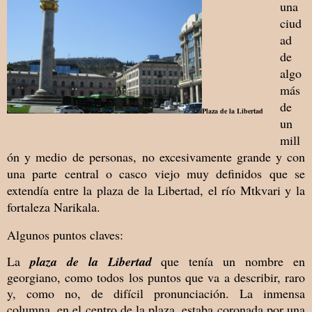
una
ciud
ad
de
algo
más
de
Plaza de la Libertad
un
mill
ón y medio
de personas, no excesivamente grande y con
una parte central o casco viejo muy definidos que se
extendía entre la plaza de la Libertad, el río Mtkvari y la
fortaleza Narikala.
Algunos puntos claves:
La
plaza de la Libertad
que tenía un nombre en
georgiano, como todos los puntos que va a describir, raro
y, como no, de difícil pronunciación. La inmensa
columna, en el centro de la plaza, estaba coronada por una