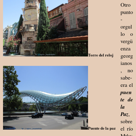
Otro
punto
-
orgul
lo o
vergü
enza
georg
Torre del reloj
ianos
, no
sabe-
era el
puen
te de
la
Paz
,
sobre
el río
Puente de la paz
Mtkv