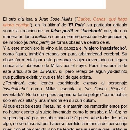
El otro día leía a
Juan José Millás
(
"
Carlos, Carlos, qué hago
ahora contigo
"
)
, en ‘la última’ de ‘
El País
’,
su particular artículo
sobre la creación de un
falso perfil
en “
facebook
” que, de una
manera un tanto
kafkiana
como siempre describe este periodista,
se imbricó [
el falso perfil
] de forma obsesiva dentro de él.
Y a este mochilero le vino a la cabeza el ‘
viajero insatisfecho’
,
como figura, también creada por pura arbitrariedad cerebral. Su
obsesión mental por este personaje viajero-inventado no llegará
nunca a la obsesión de Millás por el suyo. Pura literatura la de
este articulista de ‘
El País
’, sí, pero reflejo de algún
yo
-distinto
que pudiera existir, y que es fácil de que exista.
¿Terminará este leonés escribiendo
e-mails
al personaje
‘
insatisfecho’
como Millás escribía a ‘
su Carlos Rispais
’-
inventado?. No lo cree pues supondría tanto peligro “como hablar
solo en voz alta” y una mancha en su curriculum.
Al que escribe estas líneas, no le matarán los remordimientos por
no haber escrito al sujeto inventado como le pasaba a Millán; no
se preocupará por no saber nada de él pues sabe todos los días
algo; no se ofuscará por haberse perdido la infancia del personaje
pues con él ha crecido y no ha tenido esa ausencia que justifique