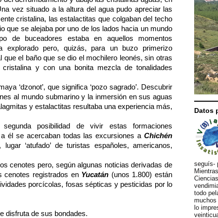
Una vez situado a la altura del agua pudo apreciar las
te cristalina, las estalactitas que colgaban del techo
icio que se alejaba por uno de los lados hacia un mundo
uipo de buceadores estaba en aquellos momentos
a explorado pero, quizás, para un buzo primerizo
al que el baño que se dio el mochilero leonés, sin otras
, cristalina y con una bonita mezcla de tonalidades
 maya ‘dzonot’, que significa ‘pozo sagrado’. Descubrir
genes al mundo submarino y la inmersión en sus aguas
alagmitas y estalactitas resultaba una experiencia más,
Datos 
segunda posibilid
ad de vivir estas formaciones
s a él se acercaban todas las excursiones a
Chichén
, lugar ‘atufado’ de turistas españoles, americanos,
seguís- 
 los cenotes pero, según algunas noticias derivadas de
Mientras
os cenotes registrados en
Yucatán
(unos 1.800) están
Ciencias
ividades porcícolas, fosas sépticas y pesticidas por lo
vendimia
todo pel
.
muchos d
lo impre
que disfruta de sus bondades.
veinticu