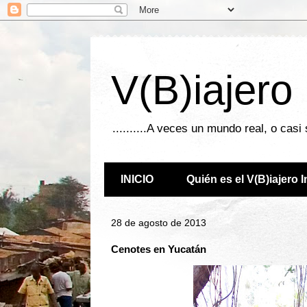
V(B)iajero
..........A veces un mundo real, o casi
INICIO
Quién es el V(B)iajero 
28 de agosto de 2013
Cenotes en Yucatán