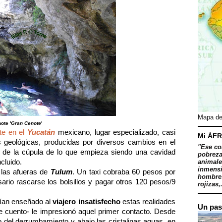
Mapa de
ote '
Gran Cenote
'
te en el
Yucatán
mexicano, lugar especializado, casi
Mi ÁFR
s geológicas, producidas por diversos cambios en el
"Ese co
o de la cúpula de lo que empieza siendo una cavidad
pobreza
cluido.
animale
inmensi
las afueras de
Tulum
. Un taxi cobraba 60 pesos por
hombres
sario rascarse los bolsillos y pagar otros 120 pesos/9
rojizas,.
bían enseñado al
viajero insatisfecho
estas realidades
Un pas
 cuento- le impresionó aquel primer contacto. Desde
o del derrumbamiento y abajo las cristalinas aguas, en