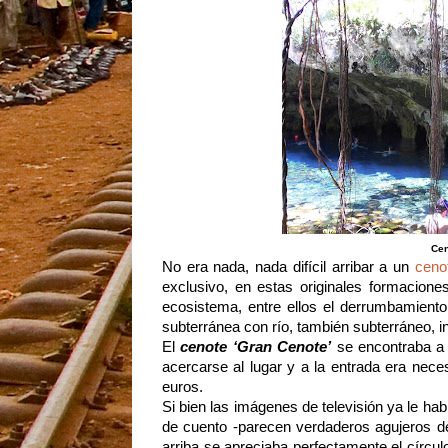
Cen
No era nada, nada difícil arribar a un
ceno
exclusivo, en estas originales formacione
ecosistema, entre ellos el derrumbamient
subterránea con río, también subterráneo, in
El
cenote ‘Gran Cenote’
se encontraba a 
acercarse al lugar y a la entrada era nece
euros.
Si bien las imágenes de televisión ya le ha
de cuento -parecen verdaderos agujeros de
arriba se apreciaba perfectamente el círcul