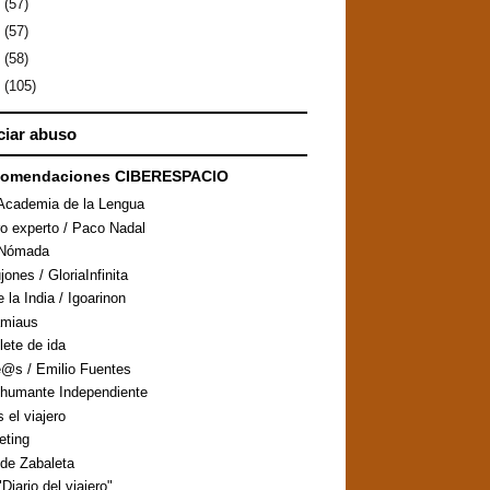
0
(57)
9
(57)
8
(58)
7
(105)
iar abuso
comendaciones CIBERESPACIO
Academia de la Lengua
ro experto / Paco Nadal
aNómada
ones / GloriaInfinita
 la India / Igoarinon
amiaus
llete de ida
@s / Emilio Fuentes
humante Independiente
s el viajero
eting
de Zabaleta
Diario del viajero"