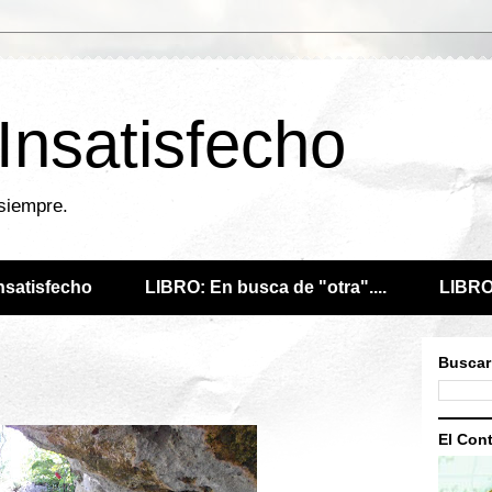
 Insatisfecho
 siempre.
Insatisfecho
LIBRO: En busca de "otra"....
LIBRO:
Buscar
El Cont