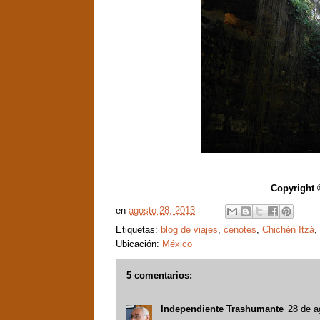
Copyright 
en
agosto 28, 2013
Etiquetas:
blog de viajes
,
cenotes
,
Chichén Itzá
,
Ubicación:
México
5 comentarios:
Independiente Trashumante
28 de a