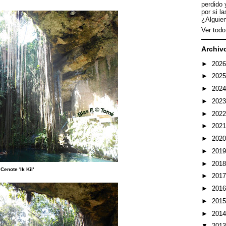
perdido 
por si l
¿Alguien
Ver todo 
Archiv
►
202
►
202
►
202
►
202
►
202
►
202
►
202
►
201
►
201
Cenote 'Ik Kil'
►
201
►
201
►
201
►
201
▼
201