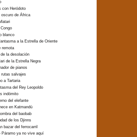
o
s con Heródoto
o oscuro de África
Matari
o Congo
lo blanco
fantasma a la Estrella de Oriente
e remota
o de la desolación
fari de la Estrella Negra
inador de pianos
 rutas salvajes
 a Tartaria
ntasma del Rey Leopoldo
os indómito
erno del elefante
hece en Katmandú
sombra del baobab
udad de los Djinns
n bazar del ferrocarril
 Páramo ya no vive aquí