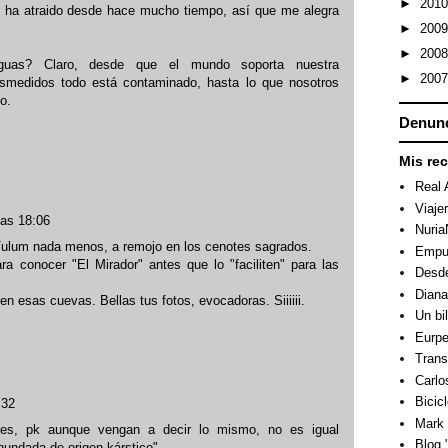
►
201
 ha atraido desde hace mucho tiempo, así que me alegra
►
200
►
200
uas? Claro, desde que el mundo soporta nuestra
►
200
esmedidos todo está contaminado, hasta lo que nosotros
o.
Denunc
Mis re
Real 
Viaje
las 18:06
Nuri
 Tulum nada menos, a remojo en los cenotes sagrados.
Empuj
ra conocer "El Mirador" antes que lo "faciliten" para las
Desde
Dian
n esas cuevas. Bellas tus fotos, evocadoras. Siiiiii.
Un bi
Eurpe
Trans
Carlo
Bicicl
:32
Mark 
tes, pk aunque vengan a decir lo mismo, no es igual
Blog "
inundada de origen kárstico".