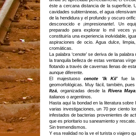
éste a cercana distancia de la superficie. 
cavidades subterráneas, el agua ofensivamen
de la hendidura y el profundo y oscuro orif
desconocido e ¡impresionante!. Un eq
preparado para explorar lo mil veces y
constituiría una experiencia inolvidable, igu
aspiraciones de ocio. Agua dulce, limpia
cromáticas.
La palabra ‘cenote’ se deriva de la palabra
la tranquila belleza de estas ventanas vír
flotando a través de cavernas llenas de est
aunque diferente.
El majestuoso
cenote ‘Ik Kil’
fue la 
geomorfológicas. Muy fácil, también, pue
Itzá
, organizadas desde la
Rivera Maya
italianos o argentinos.
Hasta aquí la bondad en la literatura sobre
varias investigaciones, un 70 por ciento l
infestados de bacterias provenientes de act
que es prioritario su saneamiento y rescate
Sin tremendismos.
Y esa realidad no la ve el turista o viajero 