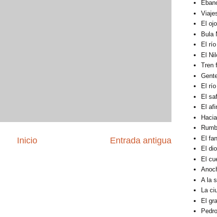
Éban
Viaje
El oj
Bula 
El rí
El Ni
Tren 
Gent
El rí
El sa
El af
Hacia
Rumbo
El fa
Inicio
Entrada antigua
El di
El cu
Anoc
A la 
La ci
El gra
Pedro