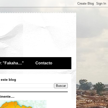
 "Fakaha...."
Contacto
 este blog
inente....