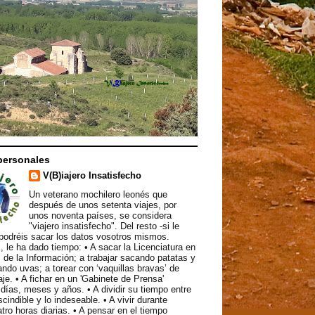
personales
V(B)iajero Insatisfecho
Un veterano mochilero leonés que
después de unos setenta viajes, por
unos noventa países, se considera
"viajero insatisfecho". Del resto -si le
podréis sacar los datos vosotros mismos.
, le ha dado tiempo: • A sacar la Licenciatura en
 de la Información; a trabajar sacando patatas y
ndo uvas; a torear con ‘vaquillas bravas’ de
aje. • A fichar en un 'Gabinete de Prensa'
ías, meses y años. • A dividir su tiempo entre
scindible y lo indeseable. • A vivir durante
atro horas diarias. • A pensar en el tiempo