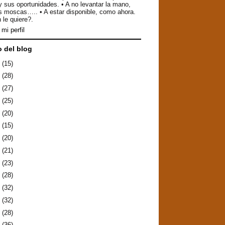
y sus oportunidades. • A no levantar la mano,
as moscas….. • A estar disponible, como ahora.
 le quiere?.
mi perfil
o del blog
6
(15)
5
(28)
4
(27)
3
(25)
2
(20)
1
(15)
0
(20)
9
(21)
8
(23)
7
(28)
6
(32)
5
(32)
4
(28)
3
(36)