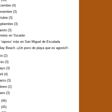
iciembre
(4)
oviembre
(3)
ctubre
(3)
eptiembre
(3)
gosto
(3)
notes en Yucatán
 ‘raposo’ más en San Miguel de Escalada
ilay Beach -¡¡Un poco de playa que es agosto!!-
lio
(2)
nio
(3)
ayo
(3)
ril
(4)
arzo
(3)
ebrero
(2)
nero
(3)
2
(46)
1
(45)