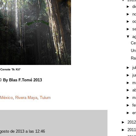
►
d
►
n
►
o
►
s
▼
a
Ce
Un
Ra
►
ju
Cenote 'Ik Kil'
►
ju
© By Blas F.Tomé 2013
►
m
►
ab
México
,
Rivera Maya
,
Tulum
►
m
►
f
►
e
►
201
►
201
gosto de 2013 a las 12:46