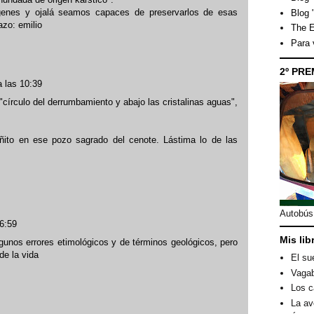
enes y ojalá seamos capaces de preservarlos de esas
Blog 
azo: emilio
The E
Para
2º PRE
 las 10:39
"círculo del derrumbamiento y abajo las cristalinas aguas",
to en ese pozo sagrado del cenote. Lástima lo de las
Autobús 
6:59
Mis lib
unos errores etimológicos y de términos geológicos, pero
de la vida
El su
Vagab
Los c
La av