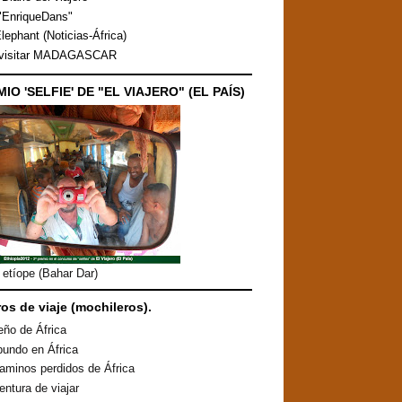
"EnriqueDans"
lephant (Noticias-África)
 visitar MADAGASCAR
MIO 'SELFIE' DE "EL VIAJERO" (EL PAÍS)
etíope (Bahar Dar)
ros de viaje (mochileros).
eño de África
undo en África
aminos perdidos de África
entura de viajar