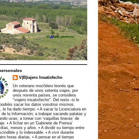
personales
V(B)iajero Insatisfecho
Un veterano mochilero leonés que
después de unos setenta viajes, por
unos noventa países, se considera
"viajero insatisfecho". Del resto -si le
podréis sacar los datos vosotros mismos.
, le ha dado tiempo: • A sacar la Licenciatura en
 de la Información; a trabajar sacando patatas y
ndo uvas; a torear con ‘vaquillas bravas’ de
aje. • A fichar en un 'Gabinete de Prensa'
ías, meses y años. • A dividir su tiempo entre
scindible y lo indeseable. • A vivir durante
atro horas diarias. • A pensar en el tiempo