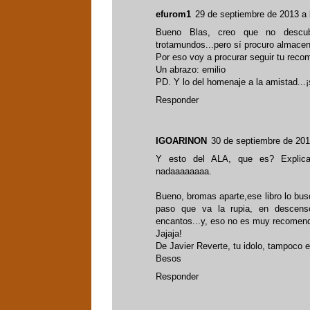
efurom1
29 de septiembre de 2013 a 
Bueno Blas, creo que no descu
trotamundos...pero sí procuro almace
Por eso voy a procurar seguir tu recom
Un abrazo: emilio
PD. Y lo del homenaje a la amistad...
Responder
IGOARINON
30 de septiembre de 201
Y esto del ALA, que es? Explica
nadaaaaaaaa.
Bueno, bromas aparte,ese libro lo bus
paso que va la rupia, en descenso 
encantos...y, eso no es muy recomen
Jajaja!
De Javier Reverte, tu idolo, tampoco e
Besos
Responder