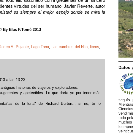
res, todo ello sazonado con ingredientes de un sincero
ientes virtudes del ser humano. Javier Reverte, autor
mistad es siempre el mejor espejo donde se mira la
© By Blas F.Tomé 2013
Josep A. Pujante
,
Lago Tana
,
Las cumbres del Nilo
,
libros
,
Datos 
013 a las 13:23
 antiguas historias de viajeros y exploradores.
 sugerentes y apetecibles. Lo que daría yo por tener más
seguís- 
tañas de la luna" de Richard Burton.., si no, te lo
Mientras
Ciencias
vendimia
todo pel
muchos d
lo impre
veinticu