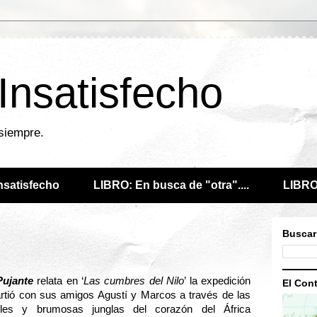
 Insatisfecho
 siempre.
Insatisfecho
LIBRO: En busca de "otra"....
LIBRO:
Buscar
Pujante
relata en ‘
Las cumbres del Nilo
’ la expedición
El Cont
tió con sus amigos Agustí y Marcos a través de las
bles y brumosas junglas del corazón del África