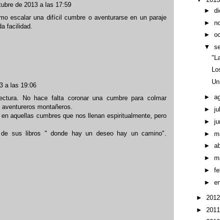
tubre de 2013 a las 17:59
►
d
omo escalar una difícil cumbre o aventurarse en un paraje
►
n
a facilidad.
►
o
▼
s
"L
Lo
Un
3 a las 19:06
►
a
ectura. No hace falta coronar una cumbre para colmar
e aventureros montañeros.
►
ju
en aquellas cumbres que nos llenan espiritualmente, pero
►
ju
 de sus libros " donde hay un deseo hay un camino".
►
m
►
ab
►
m
►
f
►
e
►
201
►
201