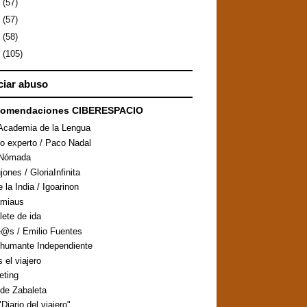
0
(57)
9
(57)
8
(58)
7
(105)
iar abuso
comendaciones CIBERESPACIO
Academia de la Lengua
ro experto / Paco Nadal
aNómada
ones / GloriaInfinita
 la India / Igoarinon
amiaus
llete de ida
@s / Emilio Fuentes
humante Independiente
s el viajero
eting
de Zabaleta
Diario del viajero"