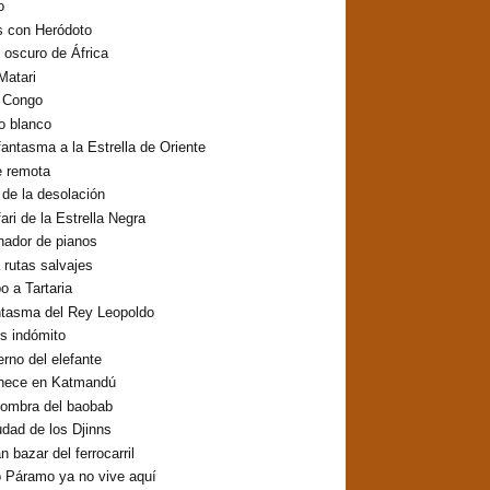
o
s con Heródoto
o oscuro de África
Matari
o Congo
lo blanco
fantasma a la Estrella de Oriente
e remota
o de la desolación
fari de la Estrella Negra
inador de pianos
 rutas salvajes
 a Tartaria
ntasma del Rey Leopoldo
os indómito
erno del elefante
hece en Katmandú
sombra del baobab
udad de los Djinns
n bazar del ferrocarril
 Páramo ya no vive aquí