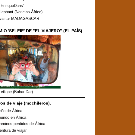
"EnriqueDans"
lephant (Noticias-África)
 visitar MADAGASCAR
MIO 'SELFIE' DE "EL VIAJERO" (EL PAÍS)
etíope (Bahar Dar)
ros de viaje (mochileros).
eño de África
undo en África
aminos perdidos de África
entura de viajar