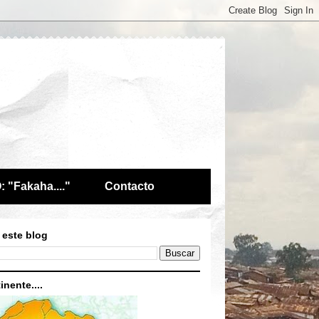
 "Fakaha...."
Contacto
 este blog
inente....