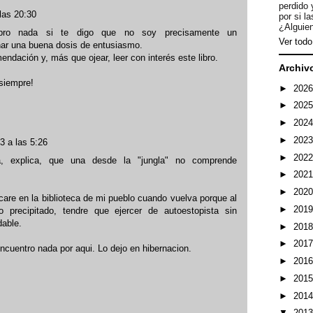
perdido 
las 20:30
por si l
¿Alguien
bro nada si te digo que no soy precisamente un
Ver todo 
nar una buena dosis de entusiasmo.
endación y, más que ojear, leer con interés este libro.
Archiv
¡siempre!
►
202
►
202
►
202
►
202
3 a las 5:26
►
202
, explica, que una desde la "jungla" no comprende
►
202
►
202
care en la biblioteca de mi pueblo cuando vuelva porque al
►
201
precipitado, tendre que ejercer de autoestopista sin
dable.
►
201
►
201
ncuentro nada por aqui. Lo dejo en hibernacion.
►
201
►
201
►
201
▼
201