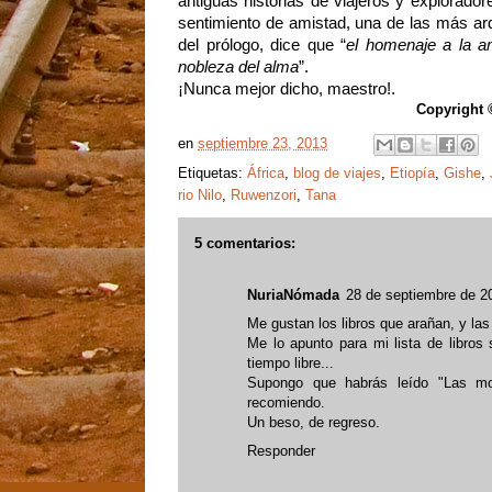
antiguas historias de viajeros y explorado
sentimiento de amistad, una de las más ard
del prólogo, dice que “
el homenaje a la a
nobleza del alma
”.
¡Nunca mejor dicho, maestro!.
Copyright 
en
septiembre 23, 2013
Etiquetas:
África
,
blog de viajes
,
Etiopía
,
Gishe
,
rio Nilo
,
Ruwenzori
,
Tana
5 comentarios:
NuriaNómada
28 de septiembre de 2
Me gustan los libros que arañan, y las
Me lo apunto para mi lista de libros
tiempo libre...
Supongo que habrás leído "Las mon
recomiendo.
Un beso, de regreso.
Responder