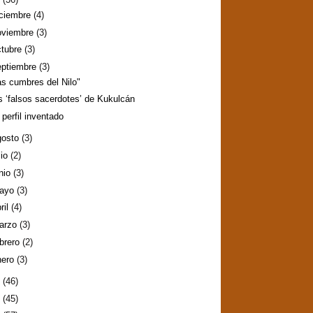
iciembre
(4)
oviembre
(3)
ctubre
(3)
eptiembre
(3)
as cumbres del Nilo"
s ‘falsos sacerdotes’ de Kukulcán
 perfil inventado
gosto
(3)
lio
(2)
nio
(3)
ayo
(3)
ril
(4)
arzo
(3)
ebrero
(2)
nero
(3)
2
(46)
1
(45)