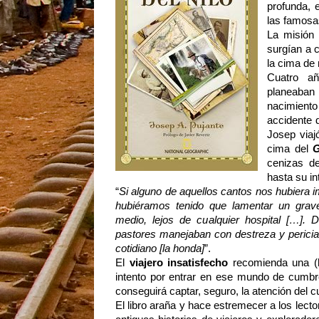
profunda, 
las famosa
La misión 
surgían a c
la cima de
Cuatro a
planeaban
nacimiento
accidente 
Josep viaj
cima del
G
cenizas d
hasta su in
“
Si alguno de aquellos cantos nos hubiera i
hubiéramos tenido que lamentar un grave
medio, lejos de cualquier hospital […]. 
pastores manejaban con destreza y pericia 
cotidiano [la honda]
”
.
El
viajero insatisfecho
recomienda una (h
intento por entrar en ese mundo de cumbre
conseguirá captar, seguro, la atención del c
El libro araña y hace estremecer a los lec