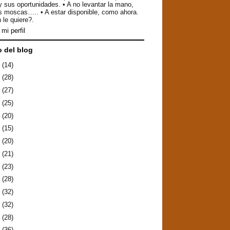
y sus oportunidades. • A no levantar la mano,
as moscas….. • A estar disponible, como ahora.
 le quiere?.
mi perfil
o del blog
6
(14)
5
(28)
4
(27)
3
(25)
2
(20)
1
(15)
0
(20)
9
(21)
8
(23)
7
(28)
6
(32)
5
(32)
4
(28)
3
(36)