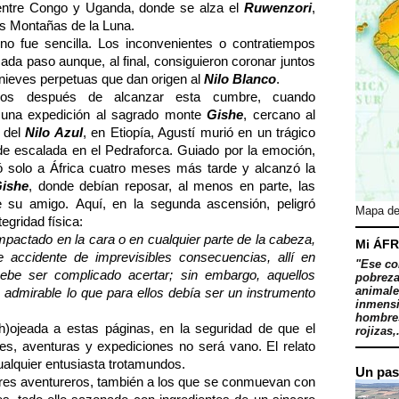
entre Congo y Uganda, donde se alza el
Ruwenzori
,
s Montañas de la Luna.
no fue sencilla. Los inconvenientes o contratiempos
ada paso aunque, al final, consiguieron coronar juntos
 nieves perpetuas que dan origen al
Nilo Blanco
.
ños después de alcanzar esta cumbre, cuando
 una expedición al sagrado monte
Gishe
, cercano al
 del
Nilo Azul
, en Etiopía, Agustí murió en un trágico
de escalada en el Pedraforca. Guiado por la emoción,
ó solo a África cuatro meses más tarde y alcanzó la
ishe
, donde debían reposar, al menos en parte, las
e su amigo.
Aquí, en la segunda ascensión, peligró
Mapa de
tegridad física:
mpactado en la cara o en cualquier parte de la cabeza,
Mi ÁFR
 accidente de imprevisibles consecuencias, allí en
"Ese co
Debe ser complicado acertar; sin embargo, aquellos
pobreza
animale
admirable lo que para ellos debía ser un instrumento
inmensi
hombres
)ojeada a estas páginas, en la seguridad de que el
rojizas,.
s, aventuras y expediciones no será vano. El relato
ualquier entusiasta trotamundos.
Un pas
tores aventureros, también a los que se conmuevan con