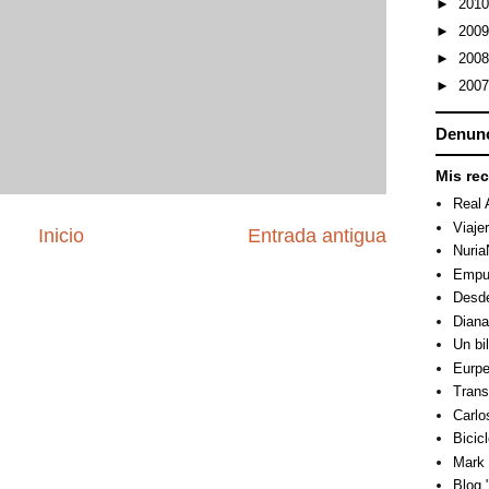
►
201
►
200
►
200
►
200
Denunc
Mis re
Real 
Viaje
Inicio
Entrada antigua
Nuri
Empuj
Desde
Dian
Un bi
Eurpe
Trans
Carlo
Bicicl
Mark 
Blog "