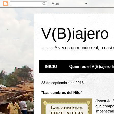
V(B)iajero
..........A veces un mundo real, o casi
INICIO
Quién es el V(B)iajero 
23 de septiembre de 2013
"Las cumbres del Nilo"
Josep A. 
que compar
impenetra