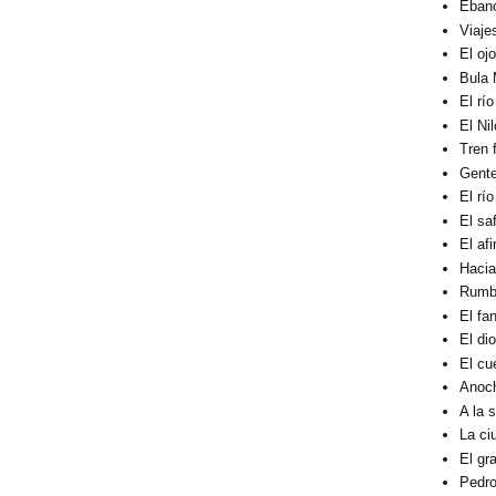
Éban
Viaje
El oj
Bula 
El rí
El Ni
Tren 
Gent
El rí
El sa
El af
Hacia
Rumbo
El fa
El di
El cu
Anoc
A la 
La ci
El gra
Pedro