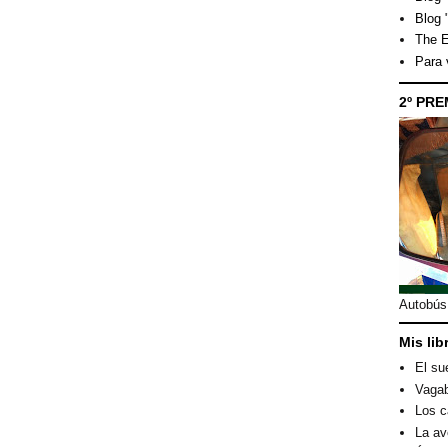
Blog 
The E
Para
2º PRE
Autobús 
Mis lib
El su
Vagab
Los c
La av