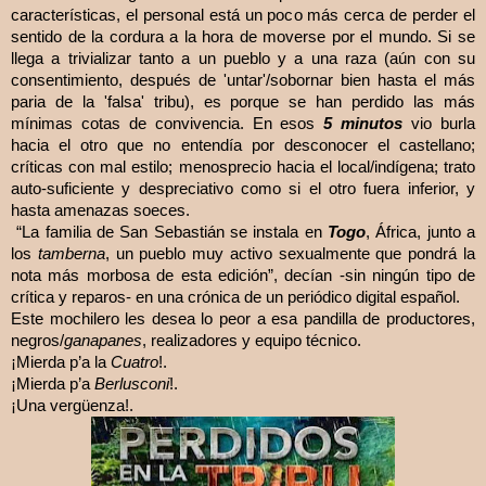
características, el personal está un poco más cerca de perder el
sentido de la cordura a la hora de moverse por el mundo. Si se
(aún con su
llega a trivializar tanto a un pueblo y a una raza
consentimiento, después de 'untar'/sobornar bien hasta el más
paria de la 'falsa' tribu),
es porque se han perdido las más
mínimas cotas de convivencia.
En esos
5 minutos
vio burla
hacia el otro que no entendía por desconocer el castellano;
críticas con mal estilo; menosprecio hacia el local/indígena; trato
auto-suficiente y despreciativo como si el otro fuera inferior, y
hasta amenazas soeces.
“La familia de San Sebastián se instala en
Togo
, África, junto a
los
tamberna
, un pueblo muy activo sexualmente que pondrá la
nota más morbosa de esta edición”, decían -sin ningún tipo de
crítica y reparos- en una crónica de un periódico digital español.
Este mochilero les desea lo peor a esa pandilla de productores,
negros/
ganapanes
, realizadores y equipo técnico.
¡Mierda p’a la
Cuatro
!.
¡Mierda p’a
Berlusconi
!.
¡Una vergüenza!.