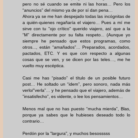
pero no sé cuando se emite ni las horas… Pero los
“anuncios” del mismo ya de por sí dan pena…
Ahora ya se me han despejado todas las incógnitas de
a quién-quienes regañaría el viajero… Pues a mí me
sirve con tu "ojo crítico" querido viajero, así que a la
“M” directamente por su falta respeto... (Aunque yo
siempre he pensado que estos programas, como
otros..., están “amañados”… Preparados, acordados,
pactados, ETC. Y es que con respecto a algunas
cosas que se ven, y se dicen por las teles…, me he
vuelto muy escéptica.
Casi me has “pisado” el título de un posible futuro
post… He soltado un “idem”, pero sonoro, nada más
verlo/”verla”… y he pensado que el viajero, además de
”insatisfecho”, es vidente, o lee los pensamientos…
Menos mal que no has puesto “mucha mierda”, Blas,
porque ya sabes que le hubieses deseado todo lo
contrario…
Perdón por la "largura", y muchos besosssss