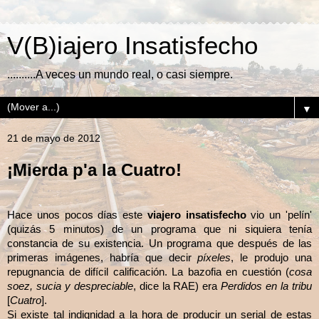
V(B)iajero Insatisfecho
..........A veces un mundo real, o casi siempre.
▼
21 de mayo de 2012
¡Mierda p'a la Cuatro!
Hace unos pocos días este
viajero insatisfecho
vio un 'pelín'
(quizás 5 minutos) de un programa que ni siquiera tenía
constancia de su existencia. Un programa que después de las
primeras imágenes, habría que decir
píxeles
, le produjo una
repugnancia de difícil calificación. La bazofia
en cuestión
(
cosa
soez, sucia y despreciable
, dice la RAE)
era
Perdidos en la tribu
[
Cuatro
].
Si existe tal indignidad a la hora de producir un serial de estas