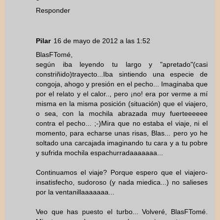
Responder
Pilar
16 de mayo de 2012 a las 1:52
BlasFTomé,
según iba leyendo tu largo y "apretado"(casi
constriñido)trayecto...Iba sintiendo una especie de
congoja, ahogo y presión en el pecho... Imaginaba que
por el relato y el calor.., pero ¡no! era por verme a mí
misma en la misma posición (situación) que el viajero,
o sea, con la mochila abrazada muy fuerteeeeee
contra el pecho... ;-)Mira que no estaba el viaje, ni el
momento, para echarse unas risas, Blas... pero yo he
soltado una carcajada imaginando tu cara y a tu pobre
y sufrida mochila espachurradaaaaaaa...
Continuamos el viaje? Porque espero que el viajero-
insatisfecho, sudoroso (y nada miedica...) no salieses
por la ventanillaaaaaaa...
Veo que has puesto el turbo... Volveré, BlasFTomé.