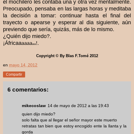
el mochilero les contaba una y otra vez mentalmente.
Preocupado, pensaba en las largas horas y meditaba
la decisión a tomar: continuar hasta el final del
trayecto o apearse y esperar al dia siguiente, aún
previendo que sería, quizás, más de lo mismo.
¿Quién dijo miedo?.
¡África
a
!.
a
aaa
aa
Copyright © By Blas F.Tomé 2012
en
mayo 14, 2012
Compartir
6 comentarios:
mikecoslaw
14 de mayo de 2012 a las 19:43
quien dijo miedo?
solo falta que al llegar el señor mayor este muerto
retratas tan bien que estoy encogido ente la llanta y la
gorda