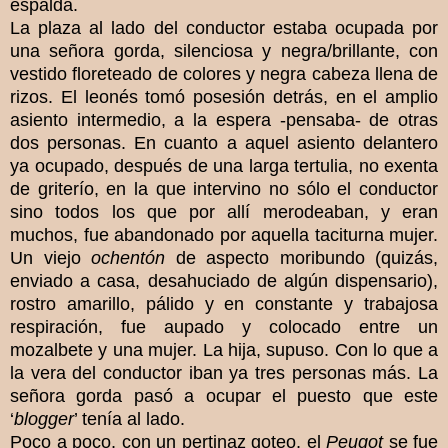
espalda.
La plaza al lado del conductor estaba ocupada por
una señora gorda, silenciosa y negra/brillante, con
vestido floreteado de colores y negra cabeza llena de
rizos. El leonés tomó posesión detrás, en el amplio
asiento intermedio, a la espera -pensaba- de otras
dos personas. En cuanto a aquel asiento delantero
ya ocupado, después de una larga tertulia, no exenta
de griterío, en la que intervino no sólo el conductor
sino todos los que por allí merodeaban, y eran
muchos, fue abandonado por aquella taciturna mujer.
Un viejo
ochentón
de aspecto moribundo (quizás,
enviado a casa, desahuciado de algún dispensario),
rostro amarillo, pálido y en constante y trabajosa
respiración, fue aupado y colocado entre un
mozalbete y una mujer. La hija, supuso. Con lo que a
la vera del conductor iban ya tres personas más. La
señora gorda pasó a ocupar el puesto que este
‘
blogger
’ tenía al lado.
Poco a poco, con un pertinaz goteo, el
Peugot
se fue