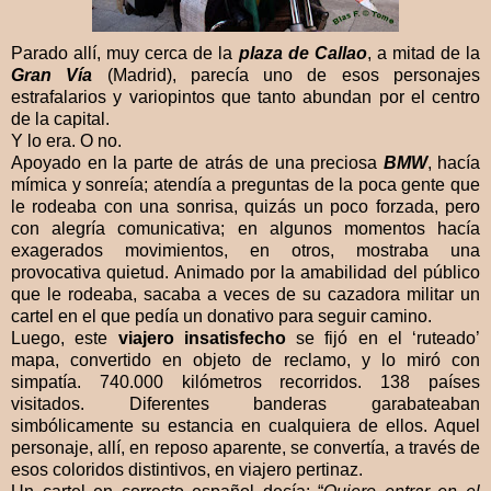
Parado allí, muy cerca de la
plaza de Callao
, a mitad de la
Gran Vía
(Madrid), parecía uno de esos personajes
estrafalarios y variopintos que tanto abundan por el centro
de la capital.
Y lo era. O no.
Apoyado en la parte de atrás de una preciosa
BMW
, hacía
mímica y sonreía; atendía a preguntas de la poca gente que
le rodeaba con una sonrisa, quizás un poco forzada, pero
con alegría comunicativa; en algunos momentos hacía
exagerados movimientos, en otros, mostraba una
provocativa quietud. Animado por la amabilidad del público
que le rodeaba, sacaba a veces de su cazadora militar un
cartel en el que pedía un donativo para seguir camino.
Luego, este
viajero insatisfecho
se fijó en el ‘ruteado’
mapa, convertido en objeto de reclamo, y lo miró con
simpatía. 740.000 kilómetros recorridos. 138 países
visitados. Diferentes banderas garabateaban
simbólicamente su estancia en cualquiera de ellos. Aquel
personaje, allí, en reposo aparente, se convertía, a través de
esos coloridos distintivos, en viajero pertinaz.