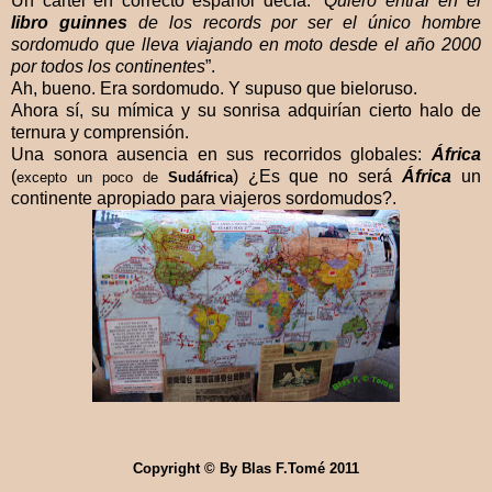
Un cartel en correcto español decía: “
Quiero entrar en el
libro guinnes
de los records por ser el único hombre
sordomudo que lleva viajando en moto desde el año 2000
por todos los continentes
”.
Ah, bueno. Era sordomudo. Y supuso que bieloruso.
Ahora sí, su mímica y su sonrisa adquirían cierto halo de
ternura y comprensión.
Una sonora ausencia en sus recorridos globales:
África
(
) ¿Es que no será
África
un
excepto un poco de
Sudáfrica
continente apropiado para viajeros sordomudos?.
Copyright © By Blas F.Tomé 2011