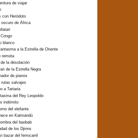
entura de viajar
o
s con Heródoto
o oscuro de África
Matari
o Congo
lo blanco
fantasma a la Estrella de Oriente
e remota
o de la desolación
fari de la Estrella Negra
inador de pianos
 rutas salvajes
 a Tartaria
ntasma del Rey Leopoldo
os indómito
erno del elefante
hece en Katmandú
sombra del baobab
udad de los Djinns
n bazar del ferrocarril