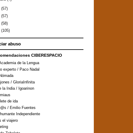
0
(57)
9
(57)
8
(58)
7
(105)
iar abuso
comendaciones CIBERESPACIO
Academia de la Lengua
ro experto / Paco Nadal
aNómada
ones / GloriaInfinita
 la India / Igoarinon
amiaus
llete de ida
@s / Emilio Fuentes
humante Independiente
s el viajero
eting