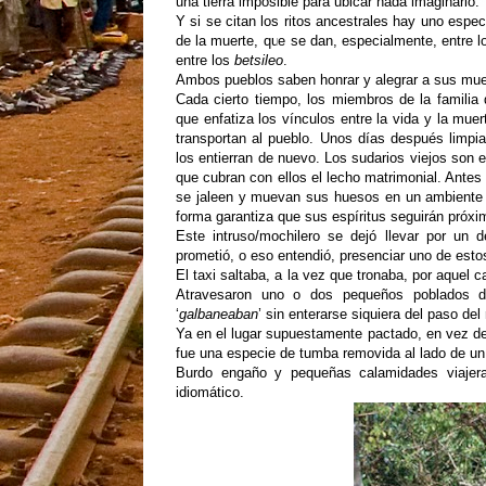
una tierra imposible para ubicar nada imaginario.
Y si se citan los ritos ancestrales hay uno espe
de la muerte, que se dan, especialmente, entre 
entre los
betsileo
.
Ambos pueblos saben honrar y alegrar a sus mue
Cada cierto tiempo, los miembros de la familia 
que enfatiza los vínculos entre la vida y la mue
transportan al pueblo. Unos días después limpi
los entierran de nuevo. Los sudarios viejos son e
que cubran con ellos el lecho matrimonial. Antes
se jaleen y muevan sus huesos en un ambiente d
forma garantiza que sus espíritus seguirán próxim
Este intruso/mochilero se dejó llevar por un 
prometió, o eso entendió, presenciar uno de estos
El taxi saltaba, a la vez que tronaba, por aquel c
Atravesaron uno o dos pequeños poblados de
‘
galbaneaban
’ sin enterarse siquiera del paso del
Ya en el lugar supuestamente pactado, en vez de 
fue una especie de tumba removida al lado de un a
Burdo engaño y pequeñas calamidades viajeras
idiomático.