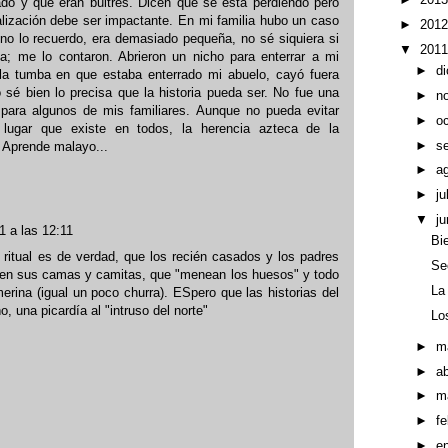
ado y que eran buitres. Dicen que se está perdiendo pero
ealización debe ser impactante. En mi familia hubo un caso
►
201
no lo recuerdo, era demasiado pequeña, no sé siquiera si
▼
201
; me lo contaron. Abrieron un nicho para enterrar a mi
►
d
 la tumba en que estaba enterrado mi abuelo, cayó fuera
 sé bien lo precisa que la historia pueda ser. No fue una
►
n
a para algunos de mis familiares. Aunque no pueda evitar
►
o
 lugar que existe en todos, la herencia azteca de la
►
s
. Aprende malayo...
►
a
►
ju
▼
ju
1 a las 12:11
Bi
 ritual es de verdad, que los recién casados y los padres
Se
 en sus camas y camitas, que "menean los huesos" y todo
La
erina (igual un poco churra). ESpero que las historias del
, una picardía al "intruso del norte"
Lo
►
m
►
ab
►
m
►
f
►
e