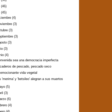
2
(46)
1
(45)
iciembre
(4)
oviembre
(3)
ctubre
(3)
eptiembre
(3)
gosto
(3)
lio
(3)
nio
(4)
envenida sea una democracia imperfecta
caderos de pescado, pescado seco
 emocionante vida vegetal
s 'merima' y 'betsileo' alegran a sus muertos
ayo
(5)
ril
(3)
arzo
(6)
ebrero
(4)
nero
(4)