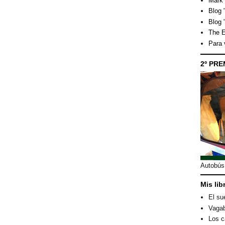
Mark 
Blog "
Blog 
The E
Para
2º PRE
Autobús 
Mis lib
El su
Vagab
Los c