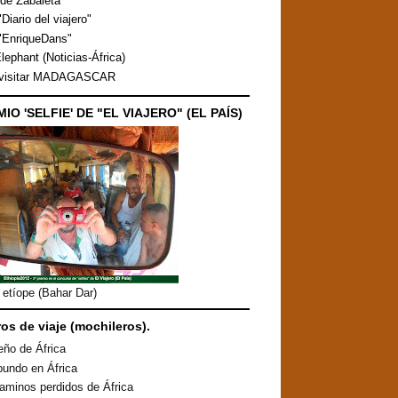
de Zabaleta
Diario del viajero"
"EnriqueDans"
lephant (Noticias-África)
 visitar MADAGASCAR
MIO 'SELFIE' DE "EL VIAJERO" (EL PAÍS)
etíope (Bahar Dar)
ros de viaje (mochileros).
eño de África
undo en África
aminos perdidos de África