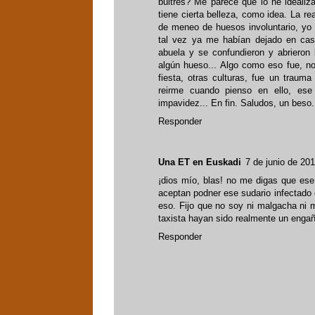
buitres? Me parece que lo he idealiz
tiene cierta belleza, como idea. La r
de meneo de huesos involuntario, yo 
tal vez ya me habían dejado en casa
abuela y se confundieron y abrieron
algún hueso... Algo como eso fue, no
fiesta, otras culturas, fue un traum
reirme cuando pienso en ello, ese
impavidez... En fin. Saludos, un beso
Responder
Una ET en Euskadi
7 de junio de 201
¡dios mío, blas! no me digas que ese
aceptan podner ese sudario infectado
eso. Fijo que no soy ni malgacha ni m
taxista hayan sido realmente un engaño
Responder