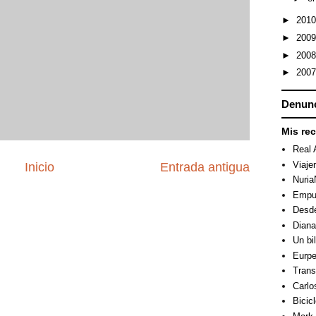
►
201
►
200
►
200
►
200
Denunc
Mis re
Real 
Viaje
Inicio
Entrada antigua
Nuri
Empuj
Desde
Dian
Un bi
Eurpe
Trans
Carlo
Bicicl