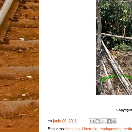
Copyright
en
junio 06, 2011
Etiquetas:
betsileo
,
Libertalia
,
madagascar
,
meri