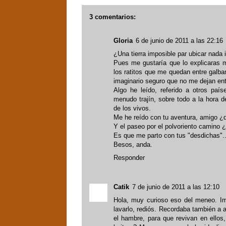
3 comentarios:
Gloria
6 de junio de 2011 a las 22:16
¿Una tierra imposible par ubicar nada 
Pues me gustaría que lo explicaras m
los ratitos que me quedan entre galba
imaginario seguro que no me dejan ent
Algo he leído, referido a otros pa
menudo trajín, sobre todo a la hora 
de los vivos.
Me he reído con tu aventura, amigo ¿
Y el paseo por el polvoriento camino
Es que me parto con tus "desdichas"..
Besos, anda.
Responder
Catik
7 de junio de 2011 a las 12:10
Hola, muy curioso eso del meneo. Im
lavarlo, rediós. Recordaba también a
el hambre, para que revivan en ellos