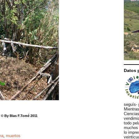
Datos 
seguís- 
Mientras
Ciencias
 © By Blas F.Tomé 2011
vendimia
todo pel
muchos d
lo impre
ma
,
muertos
veinticu