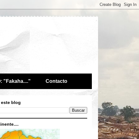
 "Fakaha...."
Contacto
 este blog
inente....