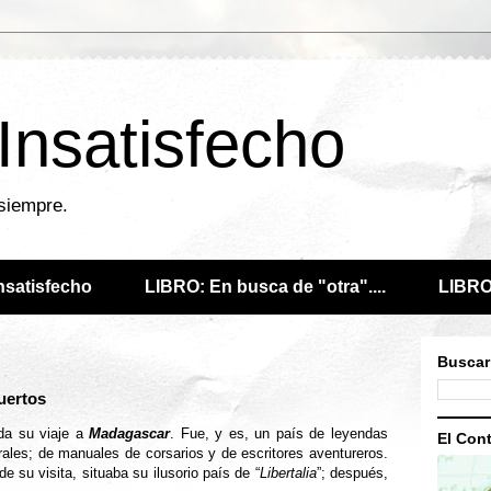
 Insatisfecho
 siempre.
Insatisfecho
LIBRO: En busca de "otra"....
LIBRO:
Buscar
muertos
rda su viaje a
Madagascar
. Fue, y es, un país de leyendas
El Cont
trales; de manuales de corsarios y de escritores aventureros.
de su visita, situaba su ilusorio país de “
Libertalia
”; después,