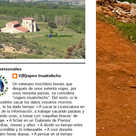
personales
V(B)iajero Insatisfecho
Un veterano mochilero leonés que
después de unos setenta viajes, por
unos noventa países, se considera
"viajero insatisfecho". Del resto -si le
podréis sacar los datos vosotros mismos.
, le ha dado tiempo: • A sacar la Licenciatura en
 de la Información; a trabajar sacando patatas y
ndo uvas; a torear con ‘vaquillas bravas’ de
aje. • A fichar en un 'Gabinete de Prensa'
ías, meses y años. • A dividir su tiempo entre
scindible y lo indeseable. • A vivir durante
atro horas diarias. • A pensar en el tiempo