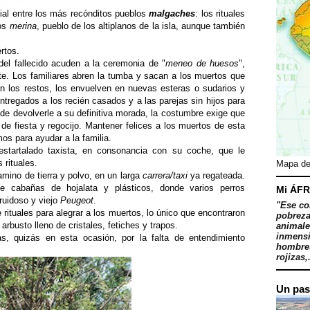
cial entre los más recónditos pueblos
malgaches
: los rituales
los
merina
, pueblo de los altiplanos de la isla, aunque también
rtos.
del fallecido acuden a la ceremonia de "
meneo de huesos
",
rte. Los familiares abren la tumba y sacan a los muertos que
an los restos, los envuelven en nuevas esteras o sudarios y
ntregados a los recién casados y a las parejas sin hijos para
 de devolverle a su definitiva morada, la costumbre exige que
e fiesta y regocijo. Mantener felices a los muertos de esta
os para ayudar a la familia.
destartalado taxista, en consonancia con su coche, que le
 rituales.
Mapa de
amino de tierra y polvo, en un larga
carrera/taxi
ya regateada.
 cabañas de hojalata y plásticos, donde varios perros
Mi ÁFR
 ruidoso y viejo
Peugeot
.
"Ese co
rituales para alegrar a los muertos, lo único que encontraron
pobreza
rbusto lleno de cristales, fetiches y trapos.
animale
inmensi
, quizás en esta ocasión, por la falta de entendimiento
hombres
rojizas,.
Un pas