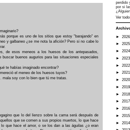
perdido 
por si l
¿Alguien
Ver todo 
Archiv
imaginario?
ás porque es uno de los sitios que estoy "barajando" en
►
202
neo y galbaneo ¿se me nota la afición? Pero si no cabe lo
►
202
rar.
►
202
íses, de esos meneos a los huesos de los antepasados,
de buscar buenos augurios para las situaciones especiales
►
202
►
202
qué te habías imaginado encontrar?
►
202
 ¿mereció el meneo de los huesos tuyos?
. mala soy con lo bien que tú me tratas.
►
202
►
201
►
201
►
201
►
201
gagino que lo del lienzo sobre la cama será después de
►
201
 aquellos que se comen a sus propios muertos, lo que hace
►
201
, lo que hace el amor, o se los dan a las águilas ¿o eran
►
201