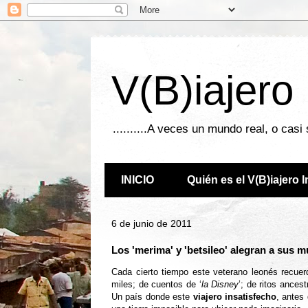
V(B)iajero
..........A veces un mundo real, o casi
INICIO
Quién es el V(B)iajero 
6 de junio de 2011
Los 'merima' y 'betsileo' alegran a sus 
Cada cierto tiempo este veterano leonés recue
miles; de cuentos de ‘
la Disney
’; de ritos ances
Un país donde este
viajero insatisfecho
, antes 