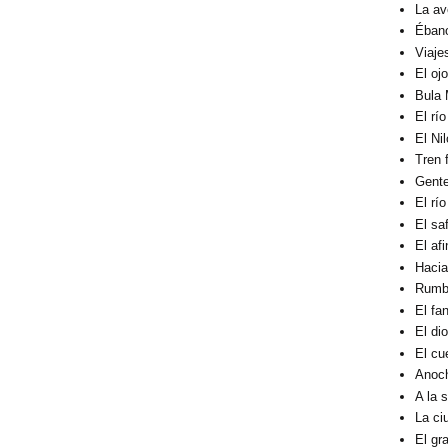
La av
Éban
Viaje
El oj
Bula 
El rí
El Ni
Tren 
Gent
El rí
El sa
El af
Hacia
Rumbo
El fa
El di
El cu
Anoc
A la 
La ci
El gra