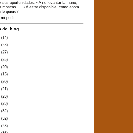
y sus oportunidades. • A no levantar la mano,
as moscas….. • A estar disponible, como ahora.
 le quiere?.
mi perfil
o del blog
6
(14)
5
(28)
4
(27)
3
(25)
2
(20)
1
(15)
0
(20)
9
(21)
8
(23)
7
(28)
6
(32)
5
(32)
4
(28)
3
(36)