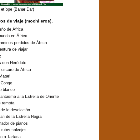
etíope (Bahar Dar)
ros de viaje (mochileros).
eño de África
undo en África
aminos perdidos de África
entura de viajar
o
s con Heródoto
o oscuro de África
Matari
o Congo
lo blanco
fantasma a la Estrella de Oriente
e remota
o de la desolación
fari de la Estrella Negra
inador de pianos
 rutas salvajes
 a Tartaria