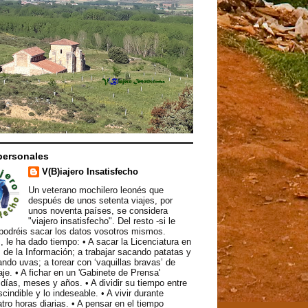
personales
V(B)iajero Insatisfecho
Un veterano mochilero leonés que
después de unos setenta viajes, por
unos noventa países, se considera
"viajero insatisfecho". Del resto -si le
podréis sacar los datos vosotros mismos.
, le ha dado tiempo: • A sacar la Licenciatura en
 de la Información; a trabajar sacando patatas y
ndo uvas; a torear con ‘vaquillas bravas’ de
aje. • A fichar en un 'Gabinete de Prensa'
ías, meses y años. • A dividir su tiempo entre
scindible y lo indeseable. • A vivir durante
atro horas diarias. • A pensar en el tiempo