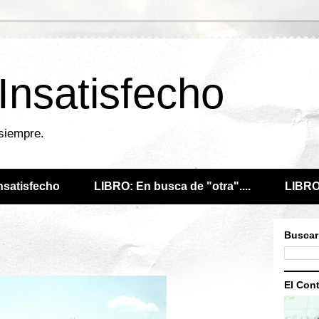
 Insatisfecho
 siempre.
Insatisfecho
LIBRO: En busca de "otra"....
LIBRO:
Buscar
El Cont