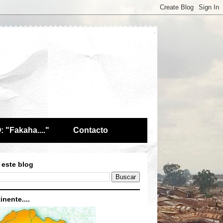
 "Fakaha...."
Contacto
 este blog
inente....