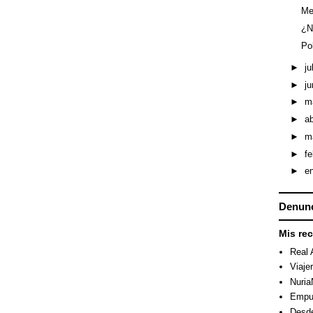
Me
¿N
Po
►
ju
►
ju
►
m
►
ab
►
m
►
f
►
e
Denunc
Mis re
Real 
Viaje
Nuri
Empuj
Desde