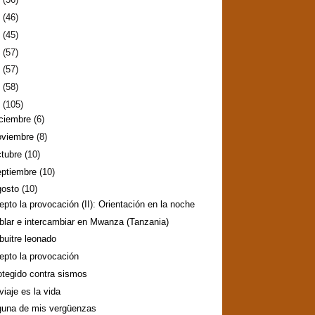
2
(46)
1
(45)
0
(57)
9
(57)
8
(58)
7
(105)
iciembre
(6)
oviembre
(8)
ctubre
(10)
eptiembre
(10)
gosto
(10)
epto la provocación (II): Orientación en la noche
blar e intercambiar en Mwanza (Tanzania)
 buitre leonado
epto la provocación
otegido contra sismos
viaje es la vida
guna de mis vergüenzas