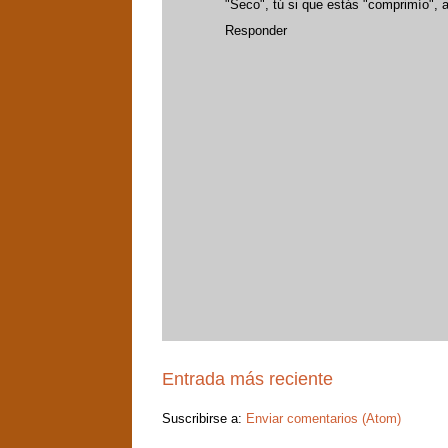
"Seco", tú si que estás "comprimío",
Responder
Entrada más reciente
Suscribirse a:
Enviar comentarios (Atom)