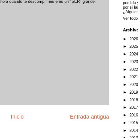
 ahora cuando te descomprimes eres un "SER" grande.
perdido 
por si l
¿Alguien
Ver todo 
Archiv
►
202
►
202
►
202
►
202
►
202
►
202
►
202
►
201
►
201
►
201
►
201
Inicio
Entrada antigua
►
201
►
201
►
201