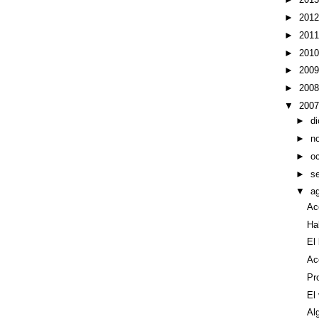
►
201
►
201
►
201
►
200
►
200
▼
200
►
d
►
n
►
o
►
s
▼
a
Ac
Ha
El
Ac
Pr
El 
Al