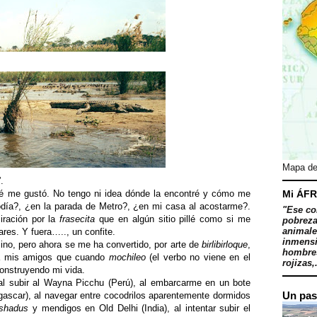
Mapa de
”.
ué me gustó. No tengo ni idea dónde la encontré y cómo me
Mi ÁFR
odía?, ¿en la parada de Metro?, ¿en mi casa al acostarme?.
"Ese co
iración por la
frasecita
que en algún sitio pillé como si me
pobreza
animale
ares. Y fuera….., un confite.
inmensi
ino, pero ahora se me ha convertido, por arte de
birlibirloque
,
hombres
 a mis amigos que cuando
mochileo
(el verbo no viene en el
rojizas,.
construyendo mi vida
.
, al subir al Wayna Picchu (Perú), al embarcarme en un bote
Un pas
agascar), al navegar entre cocodrilos aparentemente dormidos
shadus
y mendigos en Old Delhi (India), al intentar subir el