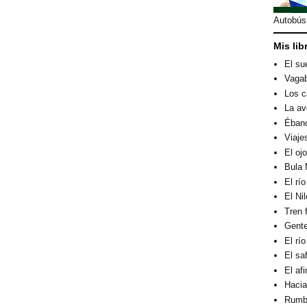
Autobús 
Mis lib
El su
Vagab
Los c
La av
Éban
Viaje
El oj
Bula 
El rí
El Ni
Tren 
Gent
El rí
El sa
El af
Hacia
Rumbo