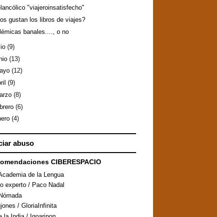
lancólico "viajeroinsatisfecho"
os gustan los libros de viajes?
lémicas banales...., o no
lio
(9)
nio
(13)
ayo
(12)
ril
(9)
arzo
(8)
ebrero
(6)
nero
(4)
iar abuso
comendaciones CIBERESPACIO
Academia de la Lengua
ro experto / Paco Nadal
aNómada
ones / GloriaInfinita
 la India / Igoarinon