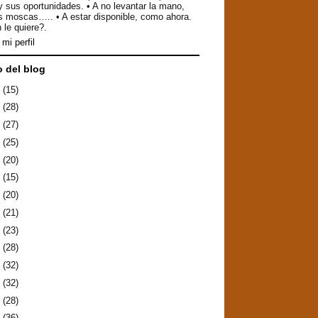
y sus oportunidades. • A no levantar la mano,
as moscas….. • A estar disponible, como ahora.
 le quiere?.
mi perfil
o del blog
6
(15)
5
(28)
4
(27)
3
(25)
2
(20)
1
(15)
0
(20)
9
(21)
8
(23)
7
(28)
6
(32)
5
(32)
4
(28)
3
(36)