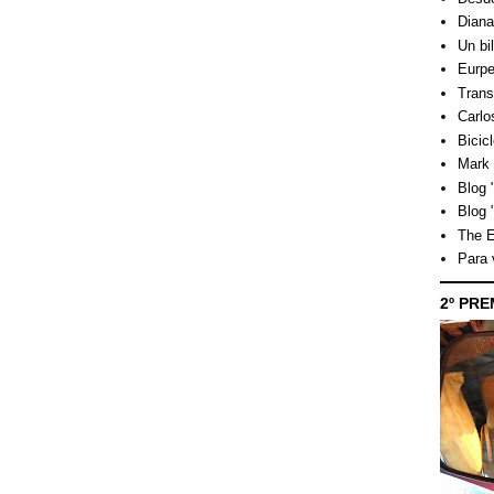
Dian
Un bi
Eurpe
Trans
Carlo
Bicicl
Mark 
Blog "
Blog 
The E
Para
2º PRE