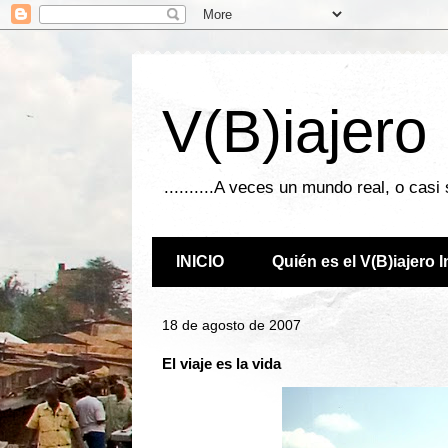
V(B)iajero
..........A veces un mundo real, o casi
INICIO
Quién es el V(B)iajero 
18 de agosto de 2007
El viaje es la vida