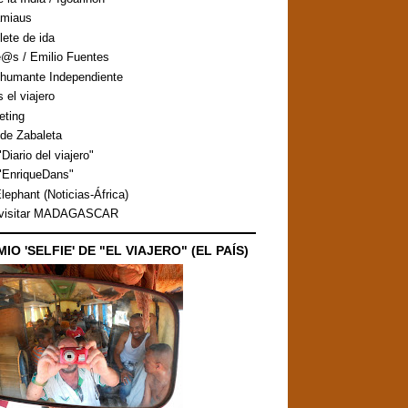
amiaus
llete de ida
@s / Emilio Fuentes
humante Independiente
s el viajero
eting
de Zabaleta
Diario del viajero"
"EnriqueDans"
lephant (Noticias-África)
 visitar MADAGASCAR
MIO 'SELFIE' DE "EL VIAJERO" (EL PAÍS)