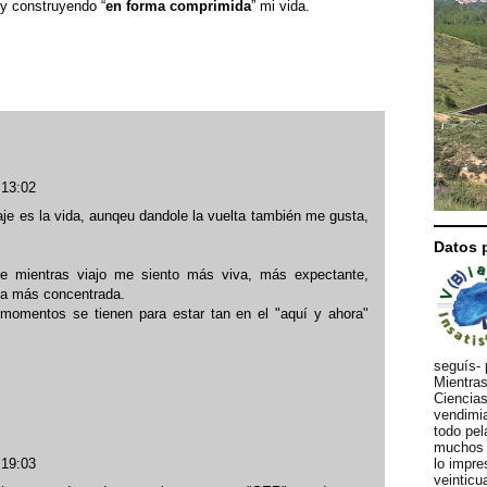
y construyendo “
en forma comprimida
” mi vida.
 13:02
aje es la vida, aunqeu dandole la vuelta también me gusta,
Datos 
 mientras viajo me siento más viva, más expectante,
rma más concentrada.
s momentos se tienen para estar tan en el "aquí y ahora"
seguís- 
Mientras
Ciencias
vendimia
todo pel
muchos d
lo impre
 19:03
veinticu