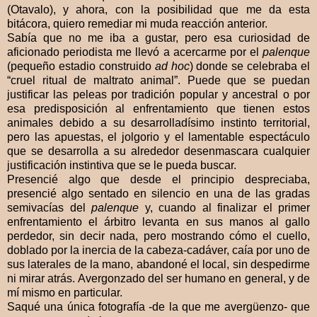
(Otavalo), y ahora, con la posibilidad que me da esta
bitácora, quiero remediar mi muda reacción anterior.
Sabía que no me iba a gustar, pero esa curiosidad de
aficionado periodista me llevó a acercarme por el
palenque
(pequeño estadio construido
ad hoc
) donde se celebraba el
“cruel ritual de maltrato animal”. Puede que se puedan
justificar las peleas por tradición popular y ancestral o por
esa predisposición al enfrentamiento que tienen estos
animales debido a su desarrolladísimo instinto territorial,
pero las apuestas, el jolgorio y el lamentable espectáculo
que se desarrolla a su alrededor desenmascara cualquier
justificación instintiva que se le pueda buscar.
Presencié algo que desde el principio despreciaba,
presencié algo sentado en silencio en una de las gradas
semivacías del
palenque
y, cuando al finalizar el primer
enfrentamiento el árbitro levanta en sus manos al gallo
perdedor, sin decir nada, pero mostrando cómo el cuello,
doblado por la inercia de la cabeza-cadáver, caía por uno de
sus laterales de la mano, abandoné el local, sin despedirme
ni mirar atrás. Avergonzado del ser humano en general, y de
mí mismo en particular.
Saqué una única fotografía -de la que me avergüenzo- que