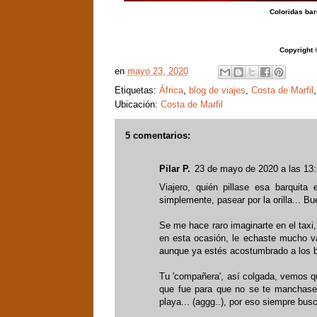
Coloridas ba
Copyright 
en
mayo 23, 2020
Etiquetas:
África
,
blog de viajes
,
Costa de Marfil
Ubicación:
Costa de Marfil
5 comentarios:
Pilar P.
23 de mayo de 2020 a las 13
Viajero, quién pillase esa barquit
simplemente, pasear por la orilla... Bu
Se me hace raro imaginarte en el taxi
en esta ocasión, le echaste mucho va
aunque ya estés acostumbrado a los b
Tu 'compañera', así colgada, vemos q
que fue para que no se te manchase
playa... (aggg..), por eso siempre busc