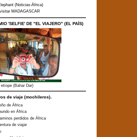
lephant (Noticias-África)
 visitar MADAGASCAR
MIO 'SELFIE' DE "EL VIAJERO" (EL PAÍS)
etíope (Bahar Dar)
ros de viaje (mochileros).
eño de África
undo en África
aminos perdidos de África
entura de viajar
o