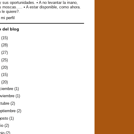
y sus oportunidades. • A no levantar la mano,
as moscas….. • A estar disponible, como ahora.
 le quiere?.
mi perfil
o del blog
6
(15)
5
(28)
4
(27)
3
(25)
2
(20)
1
(15)
0
(20)
iciembre
(1)
oviembre
(1)
ctubre
(2)
eptiembre
(2)
gosto
(1)
lio
(2)
nio
(2)