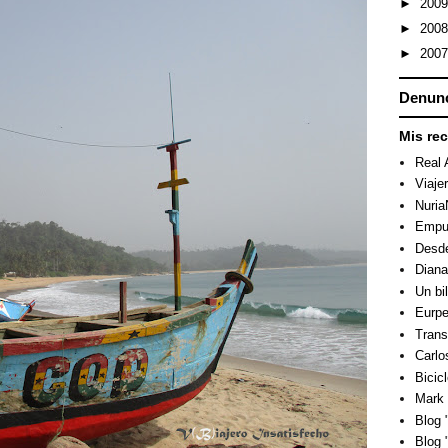
►
200
►
200
►
200
Denunc
Mis re
Real 
Viaje
Nuri
Empuj
Desde
Dian
Un bi
Eurpe
Trans
Carlo
Bicicl
Mark 
Blog "
Blog 