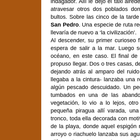
indagador. Allí le dejó el taxi al
atravesar otros dos poblados don
bultos. Sobre las cinco de la tard
San Pedro
. Una especie de ruta reg
llevaría de nuevo a ‘la civilización’.
Al descender, su primer curioseo f
espera de salir a la mar. Luego s
océano, en este caso. El final de l
propuso llegar. Dos o tres casas, de 
dejando atrás al amparo del ruido
llegaba a la cintura- lanzaba una 
algún pescado descuidado. Un pe
tumbados en una de las abandon
vegetación, lo vio a lo lejos, otr
pequeña piragua allí varada, un
tronco, toda ella decorada con moti
de la playa, donde aquel espigón 
arroyo o riachuelo lanzaba sus ag