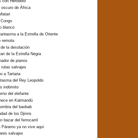
s con Heródoto
o oscuro de África
Matari
o Congo
lo blanco
fantasma a la Estrella de Oriente
e remota
o de la desolación
fari de la Estrella Negra
inador de pianos
 rutas salvajes
 a Tartaria
ntasma del Rey Leopoldo
os indómito
erno del elefante
hece en Katmandú
sombra del baobab
udad de los Djinns
n bazar del ferrocarril
 Páramo ya no vive aquí
res salvajes