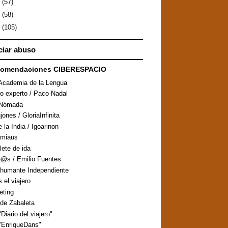
9
(57)
8
(58)
7
(105)
iar abuso
comendaciones CIBERESPACIO
Academia de la Lengua
ro experto / Paco Nadal
aNómada
ones / GloriaInfinita
 la India / Igoarinon
amiaus
llete de ida
@s / Emilio Fuentes
humante Independiente
s el viajero
eting
de Zabaleta
Diario del viajero"
"EnriqueDans"