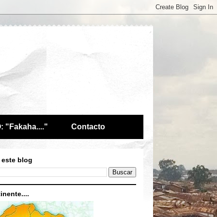
 "Fakaha...."
Contacto
 este blog
inente....