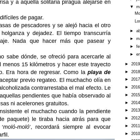
risa y a aquella solitaria piragua alejarse en
▼
m
Mo
ifíciles de pagar.
Lo
asas de pescadores y se alejó hacia el otro
►
ab
holganza y dejadez. El tiempo transcurría
►
m
paraje. Nada que hacer más que pasear y
►
f
►
e
no sabe dónde, se ofreció para acercarle al
al menos 15 kilómetros y hacer este trayecto
►
201
ro. Era hora de regresar. Como la
playa de
►
201
 aceptar previo regateo. El muchacho olía en
►
201
lcoholizada contrarrestaba el mal efecto. Le
►
201
►
201
a aquellas pendientes que había observado al
►
201
risas ni acelerones gratuitos.
►
201
 insistente el muchacho cuando la pendiente
►
201
e paquete) le tiraba hacia atrás para que
►
201
 ‘
moló-moló
’, recordará siempre al evocar
►
201
fil.