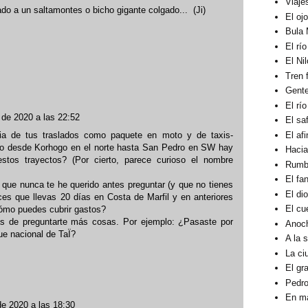
Viaje
ado a un saltamontes o bicho gigante colgado... (Ji)
El oj
Bula 
El rí
El Ni
Tren 
Gent
El rí
de 2020 a las 22:52
El sa
El af
ia de tus traslados como paquete en moto y de taxis-
ero desde Korhogo en el norte hasta San Pedro en SW hay
Hacia
tos trayectos? (Por cierto, parece curioso el nombre
Rumbo
El fa
 que nunca te he querido antes preguntar (y que no tienes
El di
ices que llevas 20 días en Costa de Marfil y en anteriores
El cu
cómo puedes cubrir gastos?
s de preguntarte más cosas. Por ejemplo: ¿Pasaste por
Anoc
que nacional de TaÏ?
A la 
La ci
El gra
Pedro
En ma
e 2020 a las 18:30