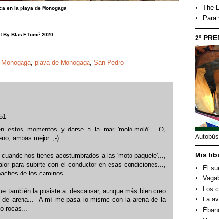
The E
rca en la playa de Monogaga
Para
© By Blas F.Tomé 2020
2º PRE
,
Monogaga
,
playa de Monogaga
,
San Pedro
:51
a en estos momentos y darse a la mar 'moló-moló'... O,
Autobús 
eno, ambas mejor. ;-)
Mis lib
, cuando nos tienes acostumbrados a las 'moto-paquete'...,
lor para subirte con el conductor en esas condiciones...,
El su
aches de los caminos...
Vagab
Los c
ue también la pusiste a descansar, aunque más bien creo
La av
 de arena... A mí me pasa lo mismo con la arena de la
o rocas...
Éban