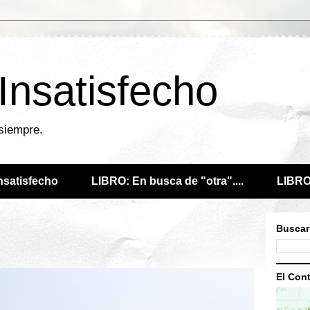
 Insatisfecho
 siempre.
Insatisfecho
LIBRO: En busca de "otra"....
LIBRO:
Buscar
El Cont