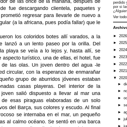
rededor de las once de la mañana, después de
perdido 
por si l
de fue descargando clientela, paquetes y
¿Alguien
e prometió regresar para llevarle de nuevo a
Ver todo 
ular (a la africana, pues podía fallar) que le
Archiv
►
202
ueron los coloridos botes allí varados, a la
►
202
e lanzó a un lento paseo por la orilla. Del
►
202
a playa se veía a lo lejos y, hasta allí, se
►
202
aspecto turístico, una de ellas, el hotel, fue
►
202
 de las olas. Un joven dentro del agua -le
►
202
red circular, con la esperanza de enmarañar
▼
202
queño grupo de aburridos jóvenes estaban
►
d
adas casas playeras. Del interior de la
►
n
o joven salió dispuesto a llevar al mar una
►
o
a de esas piraguas elaboradas de un solo
►
s
vos del Barça, sus colores y escudo. Al final
►
a
rocoso se internaba en el mar, un pequeño
►
ju
uas al calmo océano. Se sentó en una barca
►
ju