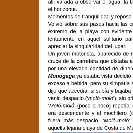
allí varada a observar el agua, la b
el horizonte.
Momentos de tranquilidad y reposo d
Volvió sobre sus pasos hacia las c
extremo de la playa con evidente 
lentamente en aquel solitario 
apreciar la singularidad del lugar.
Un joven motorista, aparecido de 
cruce de la carretera que distaba 
por una elevada cantidad de dine
Monogaga
ya estaba vista decidió
exceso a bebida, pero su simpatía a
dijo que accedía, si subía y bajab
venir, despacio (‘
moló-moló
’), sin p
‘
Moló-moló
’ (poco a poco) repetía
era descendente y el mochilero (d
fuera más despacio. ‘
Moló-moló
’,
aquella lejana playa de Costa de Mar