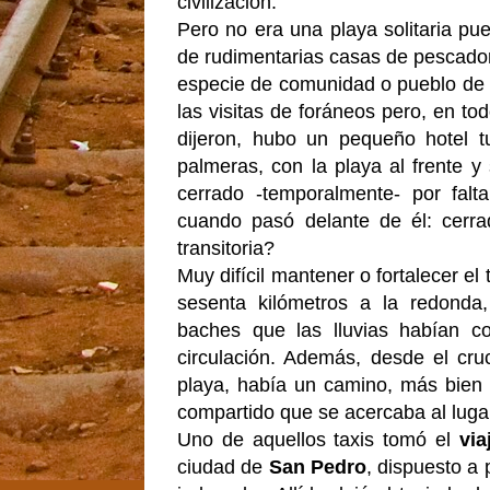
civilización.
Pero no era una playa solitaria pu
de rudimentarias casas de pescadore
especie de comunidad o pueblo de 
las visitas de foráneos pero, en to
dijeron, hubo un pequeño hotel tu
palmeras, con la playa al frente y
cerrado -temporalmente- por fal
cuando pasó delante de él: cerra
transitoria?
Muy difícil mantener o fortalecer e
sesenta kilómetros a la redonda, 
baches que las lluvias habían co
circulación. Además, desde el cruc
playa, había un camino, más bien 
compartido que se acercaba al luga
Uno de aquellos taxis tomó el
via
ciudad de
San Pedro
, dispuesto a