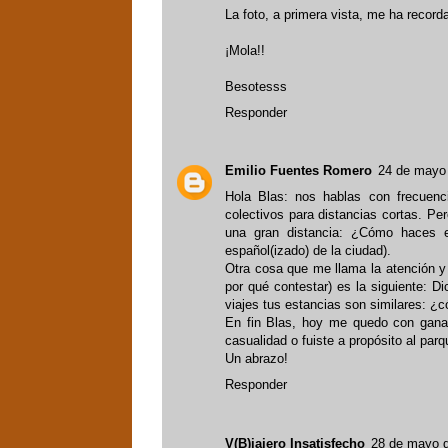
La foto, a primera vista, me ha record
¡Mola!!
Besotesss
Responder
Emilio Fuentes Romero
24 de mayo 
Hola Blas: nos hablas con frecuenc
colectivos para distancias cortas. P
una gran distancia: ¿Cómo haces es
español(izado) de la ciudad).
Otra cosa que me llama la atención y
por qué contestar) es la siguiente: D
viajes tus estancias son similares: ¿
En fin Blas, hoy me quedo con gana
casualidad o fuiste a propósito al par
Un abrazo!
Responder
V(B)iajero Insatisfecho
28 de mayo d