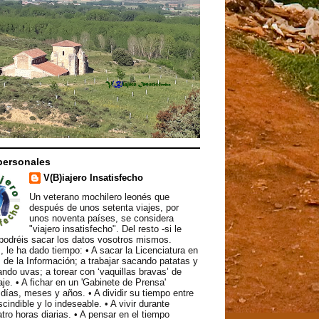
personales
V(B)iajero Insatisfecho
Un veterano mochilero leonés que
después de unos setenta viajes, por
unos noventa países, se considera
"viajero insatisfecho". Del resto -si le
podréis sacar los datos vosotros mismos.
, le ha dado tiempo: • A sacar la Licenciatura en
 de la Información; a trabajar sacando patatas y
ndo uvas; a torear con ‘vaquillas bravas’ de
aje. • A fichar en un 'Gabinete de Prensa'
ías, meses y años. • A dividir su tiempo entre
scindible y lo indeseable. • A vivir durante
atro horas diarias. • A pensar en el tiempo