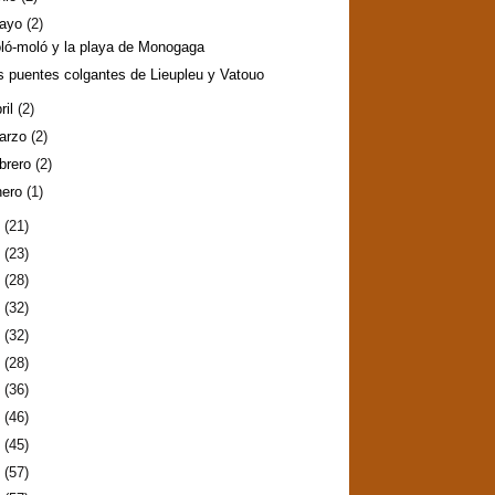
ayo
(2)
ló-moló y la playa de Monogaga
s puentes colgantes de Lieupleu y Vatouo
ril
(2)
arzo
(2)
ebrero
(2)
nero
(1)
9
(21)
8
(23)
7
(28)
6
(32)
5
(32)
4
(28)
3
(36)
2
(46)
1
(45)
0
(57)