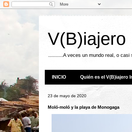
V(B)iajero
..........A veces un mundo real, o casi
INICIO
Quién es el V(B)iajero 
23 de mayo de 2020
Moló-moló y la playa de Monogaga