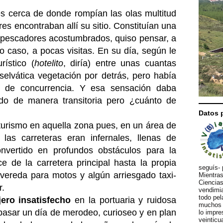
es cerca de donde rompían las olas multitud
s encontraban allí su sitio. Constituían una
pescadores acostumbrados, quiso pensar, a
do caso, a pocas visitas. En su día, según le
rístico (
hotelito
, diría) entre unas cuantas
 selvática vegetación por detrás, pero había
ta de concurrencia. Y esa sensación daba
do de manera transitoria pero ¿cuánto de
Datos 
l turismo en aquella zona pues, en un área de
las carreteras eran infernales, llenas de
nvertido en profundos obstáculos para la
e de la carretera principal hasta la propia
seguís- 
vereda para motos y algún arriesgado taxi-
Mientras
Ciencias
r.
vendimia
todo pel
jero insatisfecho
en la portuaria y ruidosa
muchos d
 pasar un día de merodeo, curioseo y en plan
lo impre
veinticu