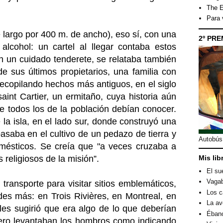
The E
Para
 largo por 400 m. de ancho), eso sí, con una
2º PRE
alcohol: un cartel al llegar contaba estos
 en un cuidado tenderete, se relataba también
de sus últimos propietarios, una familia con
recopilando hechos más antiguos, en el siglo
saint Cartier, un ermitaño, cuya historia aún
ue todos los de la población debían conocer.
 la isla, en el lado sur, donde construyó una
saba en el cultivo de un pedazo de tierra y
Autobús 
mésticos. Se creía que "a veces cruzaba a
s religiosos de la misión”.
Mis lib
El su
Vagab
 transporte para visitar sitios emblemáticos,
Los c
ades más: en Trois Rivières, en Montreal, en
La av
es sugirió que era algo de lo que deberían
Éban
 pero levantaban los hombros como indicando