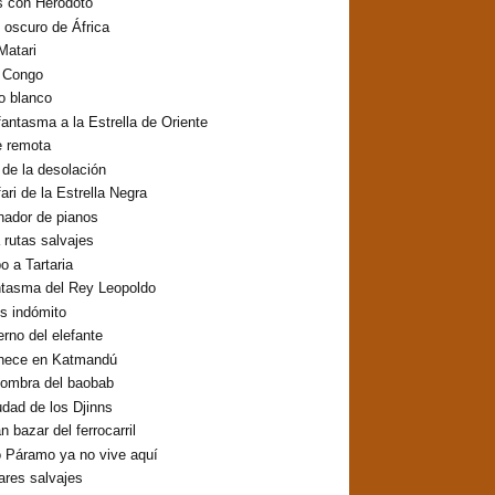
s con Heródoto
o oscuro de África
Matari
o Congo
lo blanco
fantasma a la Estrella de Oriente
e remota
o de la desolación
fari de la Estrella Negra
inador de pianos
 rutas salvajes
 a Tartaria
ntasma del Rey Leopoldo
os indómito
erno del elefante
hece en Katmandú
sombra del baobab
udad de los Djinns
n bazar del ferrocarril
 Páramo ya no vive aquí
res salvajes