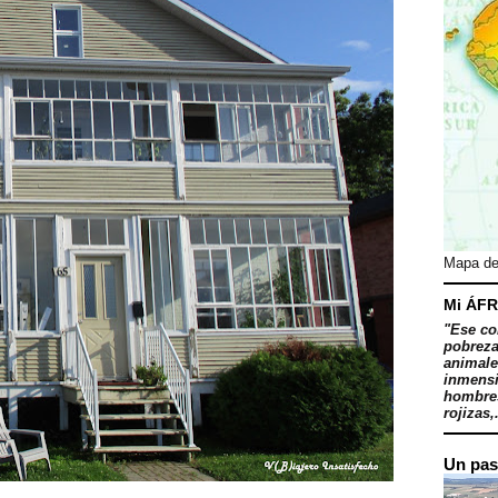
Mapa de
Mi ÁFR
"Ese co
pobreza
animale
inmensi
hombres
rojizas,.
Un pas