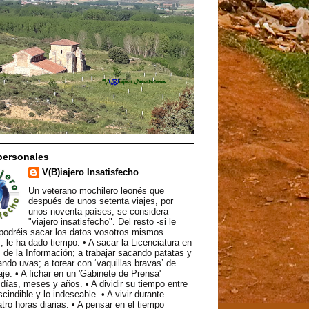
personales
V(B)iajero Insatisfecho
Un veterano mochilero leonés que
después de unos setenta viajes, por
unos noventa países, se considera
"viajero insatisfecho". Del resto -si le
podréis sacar los datos vosotros mismos.
, le ha dado tiempo: • A sacar la Licenciatura en
 de la Información; a trabajar sacando patatas y
ndo uvas; a torear con ‘vaquillas bravas’ de
aje. • A fichar en un 'Gabinete de Prensa'
ías, meses y años. • A dividir su tiempo entre
scindible y lo indeseable. • A vivir durante
atro horas diarias. • A pensar en el tiempo