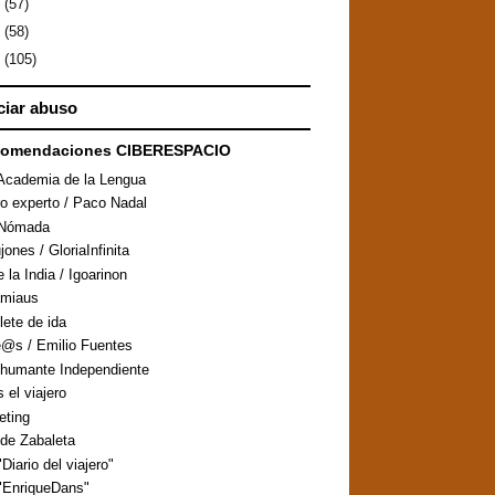
9
(57)
8
(58)
7
(105)
iar abuso
comendaciones CIBERESPACIO
Academia de la Lengua
ro experto / Paco Nadal
aNómada
ones / GloriaInfinita
 la India / Igoarinon
amiaus
llete de ida
@s / Emilio Fuentes
humante Independiente
s el viajero
eting
de Zabaleta
Diario del viajero"
"EnriqueDans"