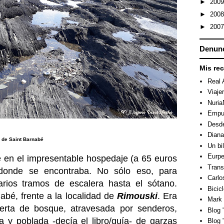
►
200
►
200
►
200
Denunc
Mis re
Real 
Viaje
Nuri
Empuj
Desde
Dian
a de Saint Barnabé
Un bi
Eurpe
e en el impresentable hospedaje (a 65 euros
Trans
 donde se encontraba. No sólo eso, para
Carlo
rios tramos de escalera hasta el sótano.
Bicicl
nabé, frente a la localidad de
Rimouski
. Era
Mark 
ierta de bosque, atravesada por senderos,
Blog "
a y poblada -decía el libro/guía- de garzas
Blog 