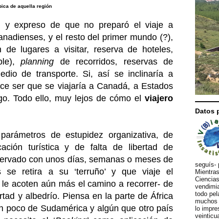
pica de aquella región
l y expreso de que no preparó el viaje a
anadienses, y el resto del primer mundo (?),
 de lugares a visitar, reserva de hoteles,
ble),
planning
de recorridos, reservas de
dio de transporte. Si, así se inclinaría a
rece ser que se viajaría a Canadá, a Estados
rgo. Todo ello, muy lejos de cómo el
viajero
Datos 
parámetros de estupidez organizativa, de
ación turística y de falta de libertad de
reservado con unos días, semanas o meses de
seguís- 
s se retira a su ‘terruño’ y que viaje el
Mientras
Ciencias
e le acoten aún más el camino a recorrer- de
vendimia
todo pel
ertad y albedrío. Piensa en la parte de África
muchos d
un poco de Sudamérica y algún que otro país
lo impre
veinticu