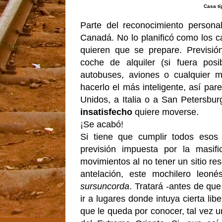
Casa tí
Parte del reconocimiento persona
Canadá. No lo planificó como los c
quieren que se prepare. Previsión
coche de alquiler (si fuera posi
autobuses, aviones o cualquier me
hacerlo el más inteligente, así pa
Unidos, a Italia o a San Petersbu
insatisfecho
quiere moverse.
¡Se acabó!
Si tiene que cumplir todos esos 
previsión impuesta por la masific
movimientos al no tener un sitio 
antelación, este mochilero leoné
sursuncorda
. Tratará -antes de qu
ir a lugares donde intuya cierta lib
que le queda por conocer, tal vez 