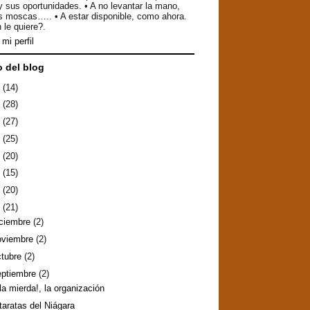
y sus oportunidades. • A no levantar la mano,
as moscas….. • A estar disponible, como ahora.
 le quiere?.
mi perfil
o del blog
6
(14)
5
(28)
4
(27)
3
(25)
2
(20)
1
(15)
0
(20)
9
(21)
iciembre
(2)
oviembre
(2)
ctubre
(2)
eptiembre
(2)
 la mierda!, la organización
taratas del Niágara