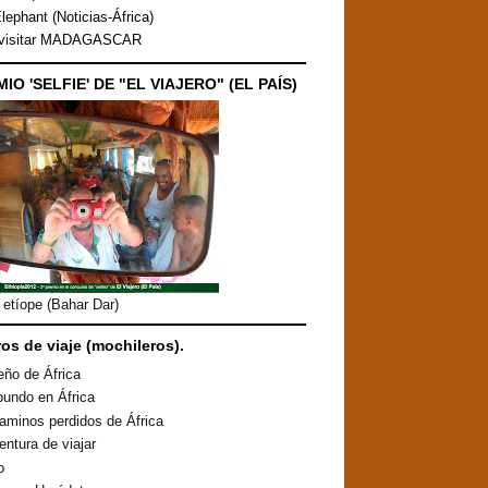
lephant (Noticias-África)
 visitar MADAGASCAR
MIO 'SELFIE' DE "EL VIAJERO" (EL PAÍS)
etíope (Bahar Dar)
ros de viaje (mochileros).
eño de África
undo en África
aminos perdidos de África
entura de viajar
o