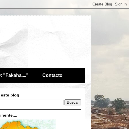
 "Fakaha...."
Contacto
 este blog
inente....