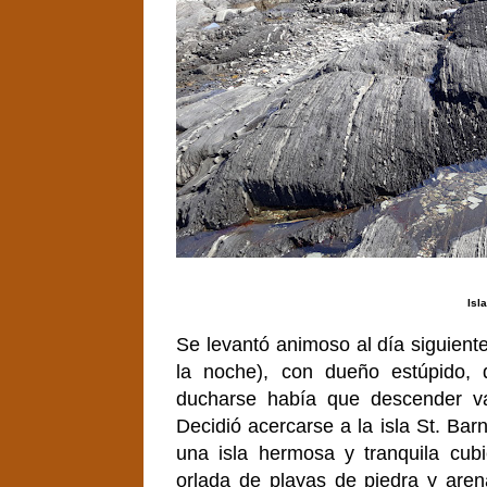
Isl
Se levantó animoso al día siguient
la noche), con dueño estúpido,
ducharse había que descender va
Decidió acercarse a la isla St. Bar
una isla hermosa y tranquila cub
orlada de playas de piedra y aren