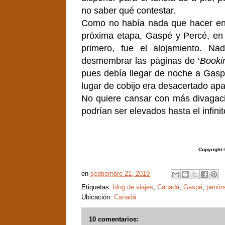
no saber qué contestar.
Como no había nada que hacer e
próxima etapa, Gaspé y Percé, en
primero, fue el alojamiento. Na
desmembrar las páginas de ‘
Booki
pues debía llegar de noche a Gaspé
lugar de cobijo era desacertado apa
No quiere cansar con más divagaci
podrían ser elevados hasta el infinit
Copyright 
en
septiembre 21, 2019
Etiquetas:
blog de viajes
,
Canadá
,
Gaspé
,
penín
Ubicación:
Canadá
10 comentarios: