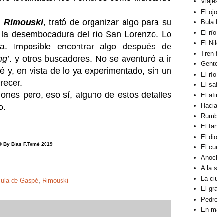
Viaje
El oj
n
Rimouski
, trató de organizar algo para su
Bula 
El rí
 la desembocadura del río San Lorenzo. Lo
El Ni
da. Imposible encontrar algo después de
Tren 
ng
’, y otros buscadores. No se aventuró a ir
Gent
 y, en vista de lo ya experimentado, sin un
El rí
recer.
El sa
ones pero, eso sí, alguno de estos detalles
El af
Hacia
o.
Rumbo
El fa
El di
© By Blas F.Tomé 2019
El cu
Anoc
A la 
La ci
sula de Gaspé
,
Rimouski
El gra
Pedro
En ma