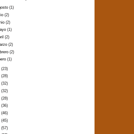
gosto
(1)
lio
(2)
nio
(2)
ayo
(1)
ril
(2)
arzo
(2)
ebrero
(2)
nero
(1)
8
(23)
7
(28)
6
(32)
5
(32)
4
(28)
3
(36)
2
(46)
1
(45)
0
(57)