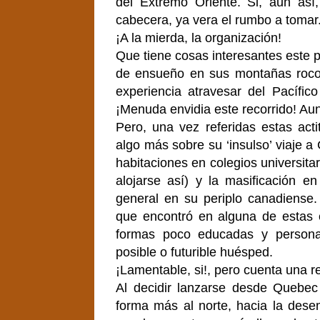
del Extremo Oriente. Si, aun así,
cabecera, ya vera el rumbo a tomar
¡A la mierda, la organización!
Que tiene cosas interesantes este 
de ensueño en sus montañas rocos
experiencia atravesar del Pacífico
¡Menuda envidia este recorrido! Aunq
Pero, una vez referidas estas act
algo más sobre su ‘insulso’ viaje 
habitaciones en colegios universitar
alojarse así) y la masificación e
general en su periplo canadiense.
que encontró en alguna de estas e
formas poco educadas y personaj
posible o futurible huésped.
¡Lamentable, si!, pero cuenta una re
Al decidir lanzarse desde Quebe
forma más al norte, hacia la des