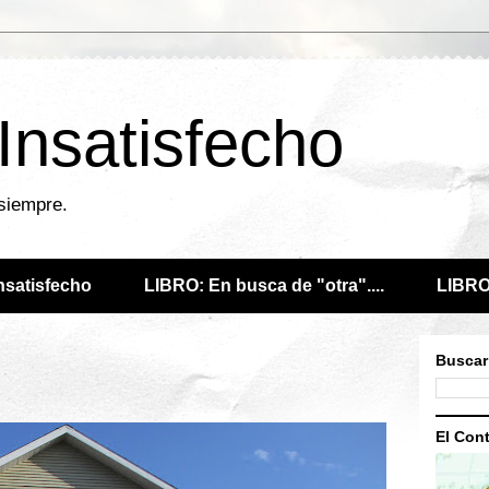
 Insatisfecho
 siempre.
Insatisfecho
LIBRO: En busca de "otra"....
LIBRO:
Buscar
El Cont