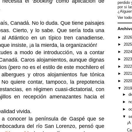
 necesita el ‘
Booking
’ como aplicación de
perdido 
por si l
.
¿Alguien
Ver todo 
país, Canadá. No lo duda. Que tiene paisajes
Archiv
as. Cierto, y lo sabe. Que sería toda una
 al Atlántico en un típico tren canadiense.
►
202
ue insiste, ¡a la mierda, la organización!
►
202
itudes a modo de introducción, va a contar
►
202
►
202
a Canadá. Caros alojamientos, aunque dignas
►
202
ios (pero no es el estilo de este mochilero el
►
202
n albergues y otros alojamientos fue tónica
►
202
 No quiere contar, tampoco, la prepotencia
▼
201
stancias, en régimen cuasi-dictatorial, con
►
d
illos en recepción amenazantes hacia el
►
n
►
o
alidad vivida.
▼
s
c a conocer la península de Gaspé que se
¡A
embocadura del río San Lorenzo, pensó que
Ca