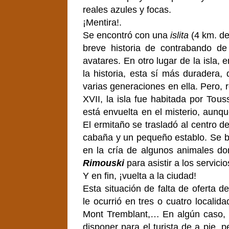
reales azules y focas.
¡Mentira!.
Se encontró con una
islita
(4 km. de
breve historia de contrabando de 
avatares. En otro lugar de la isla,
la historia, esta sí más duradera, 
varias generaciones en ella. Pero, 
XVII, la isla fue habitada por Tous
está envuelta en el misterio, aunq
El ermitaño se trasladó al centro de
cabaña y un pequeño establo. Se ba
en la cría de algunos animales do
Rimouski
para asistir a los servicio
Y en fin, ¡vuelta a la ciudad!
Esta situación de falta de oferta de
le ocurrió en tres o cuatro localid
Mont Tremblant,… En algún caso, l
disponer para el turista de a pie,