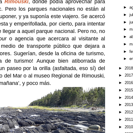
ta
Rimouski
, donde podía aprovechar para
►
a
. Pero los parques nacionales no están al
►
ju
uponer, y ya suponía este viajero. Se acercó
►
ju
sta y emperifollada, por cierto, para intentar
►
m
e llegar a aquel parque nacional. Pero no, no
►
ab
our
o agencia que acercara al visitante al
►
m
medio de transporte público que dejara a
►
f
ores. Sugerían, desde la oficina de turismo,
►
e
ina de turismo! Aunque bien atiborrada de
un paseo por la orilla (asfaltada, eso sí) del
►
201
eo del Mar o al museo Regional de Rimouski
,
►
201
 mañana’, y poco más.
►
201
►
201
►
201
►
201
►
201
►
201
►
201