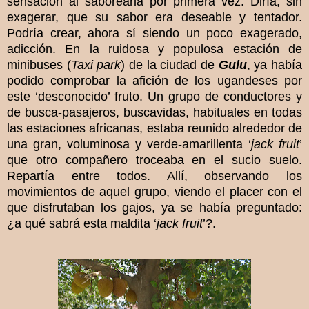
sensación al saborearla por primera vez. Diría, sin
exagerar, que su sabor era deseable y tentador.
Podría crear, ahora sí siendo un poco exagerado,
adicción.
En la ruidosa y populosa estación de
minibuses (
Taxi park
) de la ciudad de
Gulu
, ya había
podido comprobar la afición de los ugandeses por
este ‘desconocido’ fruto. Un grupo de conductores y
de busca-pasajeros, buscavidas, habituales en todas
las estaciones africanas, estaba reunido alrededor de
una gran, voluminosa y verde-amarillenta ‘
jack fruit
’
que otro compañero troceaba en el sucio suelo.
Repartía entre todos. Allí, observando los
movimientos de aquel grupo, viendo el placer con el
que disfrutaban los gajos, ya se había preguntado:
¿a qué sabrá esta maldita ‘
jack fruit
’?.