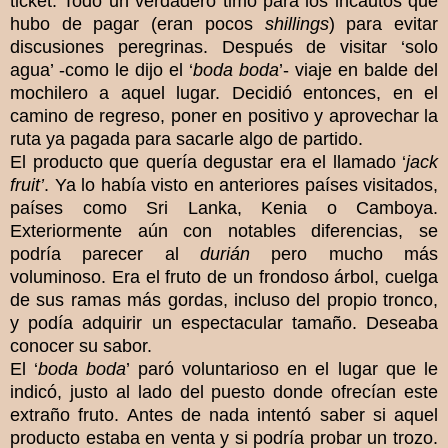
ticket. Todo un verdadero timo para los incautos que
hubo de pagar (eran pocos
shillings
) para evitar
discusiones peregrinas. Después de visitar ‘solo
agua’ -como le dijo el ‘
boda boda
’- viaje en balde del
mochilero a aquel lugar. Decidió entonces, en el
camino de regreso, poner en positivo y aprovechar la
ruta ya pagada para sacarle algo de partido.
El producto que quería degustar era el llamado ‘
jack
fruit’
. Ya lo había visto en anteriores países visitados,
países como Sri Lanka, Kenia o Camboya.
Exteriormente aún con notables diferencias, se
podría parecer al
durián
pero mucho más
voluminoso. Era el fruto de un frondoso árbol, cuelga
de sus ramas más gordas, incluso del propio tronco,
y podía adquirir un espectacular tamaño. Deseaba
conocer su sabor.
El ‘
boda boda
’ paró voluntarioso en el lugar que le
indicó, justo al lado del puesto donde ofrecían este
extraño fruto. Antes de nada intentó saber si aquel
producto estaba en venta y si podría probar un trozo.