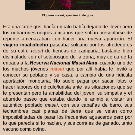
El joven masai, ejerciendo de guía
Era una tarde gris, hacía un rato había dejado de llover pero
los nubarrones negros africanos que solían presentarse de
repente amenazaban con hacer una nueva aparición. El
viajero insatisfecho
paseaba solitario por los alrededores
de su cutre
resort
de tiendas de campaña, bastante bien
disimulado con el sotobosque de la zona, muy cerca de la
entrada a la
Reserva Nacional Masai Mara
, cuando uno de
los muchos jóvenes
masai
que por allí había le invitó a
conocer su poblado y su casa, a cambio de una ridícula
aportación monetaria. No suele pagar por sacar fotos o
hacer labores de ridículo/turista ante las situaciones que se
le presentan pero la amabilidad del joven, su simpatía y el
aburrido paseo que estaba dando le animó a visitar un
auténtico poblado
masai
, con sus cabañas de barro, sus
techumbres casi planas de tierra que se veían como
imposibilitadas de parar los frecuentes aguaceros pero por
lo que parecía si lo hacían, y sus corrales de ganado, tanto
vacuno como ovino.