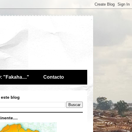
 "Fakaha...."
Contacto
 este blog
inente....