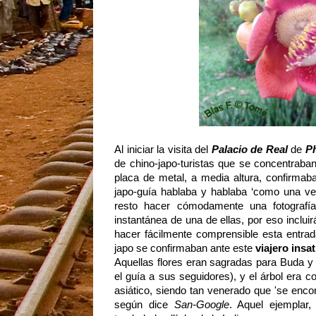
Al iniciar la visita del
Palacio de Real
de
P
de chino-japo-turistas que se concentraban
placa de metal, a media altura, confirmab
japo-guía hablaba y hablaba ‘como una ver
resto hacer cómodamente una fotografía
instantánea de una de ellas, por eso inclui
hacer fácilmente comprensible esta entrada
japo se confirmaban ante este
viajero insa
Aquellas flores eran sagradas para Buda y 
el guía a sus seguidores), y el árbol era
asiático,
siendo tan venerado que 'se encon
según dice
San-Google
. A
quel ejemplar,