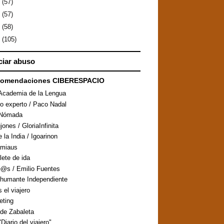
0
(57)
9
(57)
8
(58)
7
(105)
iar abuso
comendaciones CIBERESPACIO
Academia de la Lengua
ro experto / Paco Nadal
aNómada
ones / GloriaInfinita
 la India / Igoarinon
amiaus
llete de ida
@s / Emilio Fuentes
humante Independiente
s el viajero
eting
de Zabaleta
Diario del viajero"