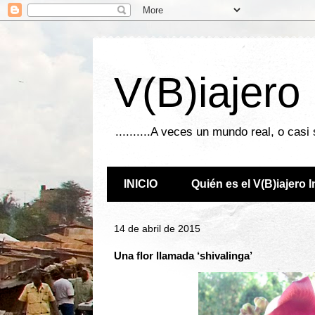
V(B)iajero
..........A veces un mundo real, o casi
INICIO
Quién es el V(B)iajero 
14 de abril de 2015
Una flor llamada ‘shivalinga’