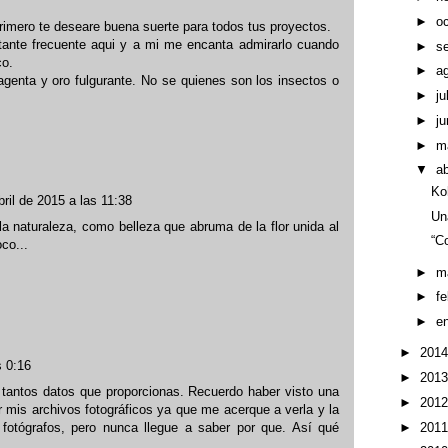
►
o
imero te deseare buena suerte para todos tus proyectos.
tante frecuente aqui y a mi me encanta admirarlo cuando
►
s
co.
►
a
enta y oro fulgurante. No se quienes son los insectos o
►
ju
►
ju
►
m
▼
ab
Ko
bril de 2015 a las 11:38
Un
 naturaleza, como belleza que abruma de la flor unida al
“C
co...
►
m
►
f
►
e
►
201
s 0:16
►
201
antos datos que proporcionas. Recuerdo haber visto una
►
201
r mis archivos fotográficos ya que me acerque a verla y la
 fotógrafos, pero nunca llegue a saber por que. Así qué
►
201