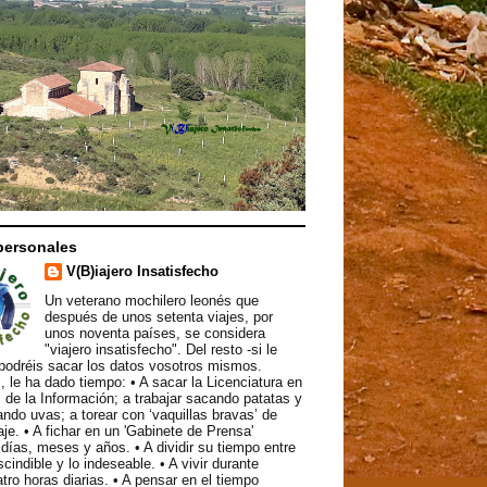
personales
V(B)iajero Insatisfecho
Un veterano mochilero leonés que
después de unos setenta viajes, por
unos noventa países, se considera
"viajero insatisfecho". Del resto -si le
podréis sacar los datos vosotros mismos.
, le ha dado tiempo: • A sacar la Licenciatura en
 de la Información; a trabajar sacando patatas y
ndo uvas; a torear con ‘vaquillas bravas’ de
aje. • A fichar en un 'Gabinete de Prensa'
ías, meses y años. • A dividir su tiempo entre
scindible y lo indeseable. • A vivir durante
atro horas diarias. • A pensar en el tiempo