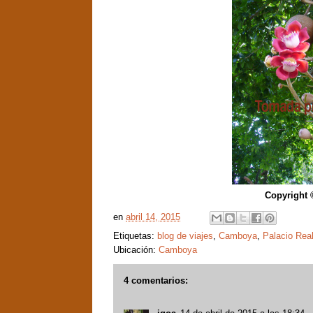
Copyright 
en
abril 14, 2015
Etiquetas:
blog de viajes
,
Camboya
,
Palacio Rea
Ubicación:
Camboya
4 comentarios: