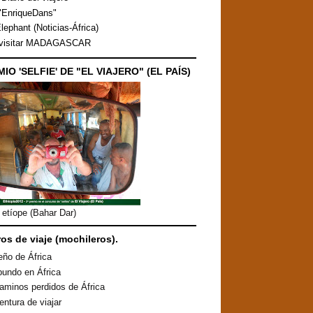
"EnriqueDans"
lephant (Noticias-África)
 visitar MADAGASCAR
MIO 'SELFIE' DE "EL VIAJERO" (EL PAÍS)
etíope (Bahar Dar)
ros de viaje (mochileros).
eño de África
undo en África
aminos perdidos de África
entura de viajar