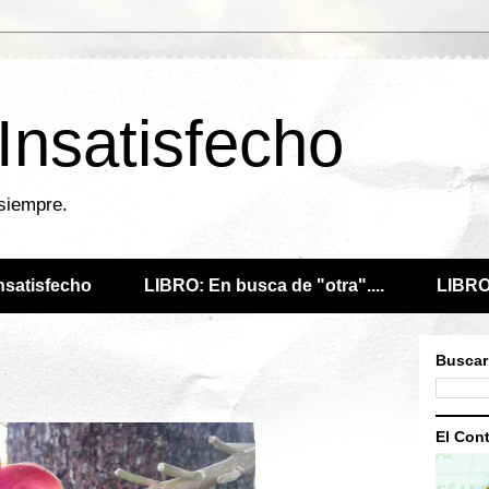
 Insatisfecho
 siempre.
Insatisfecho
LIBRO: En busca de "otra"....
LIBRO:
Buscar
El Cont