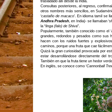
trasladado allí desde la India.
Consultas posteriores, al regreso, confirm
otros nombres más sencillos, en Sudamér
‘
castaño de macaco
’. En idioma tamil se l
Andhra Pradesh
, en India)- se llamaban ‘
s
la “
linga (falo) de Shiva
”.
Popularmente, también conocido como el ‘
grandes, redondos y pesados como sus ho
hacen con los ruidos fuertes y explosivos
caminos, porque una fruta que cae fácilment
Quizá la gran curiosidad provocada por est
estar desarrollándose directamente del tr
También en que la fruta tiene un hedor verda
En inglés, se conoce como ‘
Cannonball Tre