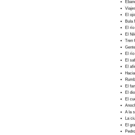
Éban
Viaje
El oj
Bula 
El rí
El Ni
Tren 
Gent
El rí
El sa
El af
Hacia
Rumbo
El fa
El di
El cu
Anoc
A la 
La ci
El gra
Pedro