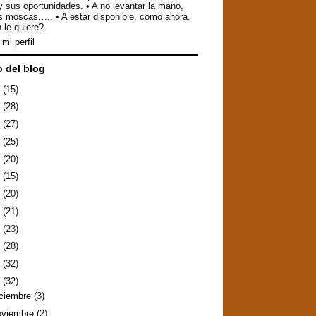
y sus oportunidades. • A no levantar la mano,
as moscas….. • A estar disponible, como ahora.
 le quiere?.
mi perfil
o del blog
6
(15)
5
(28)
4
(27)
3
(25)
2
(20)
1
(15)
0
(20)
9
(21)
8
(23)
7
(28)
6
(32)
5
(32)
iciembre
(3)
oviembre
(2)