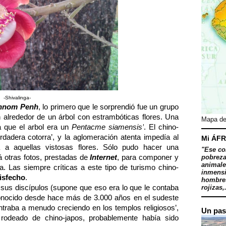
-Shivalinga-
hnom Penh
, lo primero que le sorprendió fue un grupo
 alrededor de un árbol con estrambóticas flores. Una
Mapa de
a que el arbol era un
Pentacme siamensis’
. El chino-
dadera cotorra’, y la aglomeración atenta impedía al
Mi ÁFR
 a aquellas vistosas flores. Sólo pudo hacer una
"Ese co
rá otras fotos, prestadas de
Internet
, para componer y
pobreza
animale
. Las siempre críticas a este tipo de turismo chino-
inmensi
tisfecho
.
hombres
sus discípulos (supone que eso era lo que le contaba
rojizas,.
 conocido desde hace más de 3.000 años en el sudeste
traba a menudo creciendo en los templos religiosos’,
Un pas
 rodeado de chino-japos, probablemente había sido