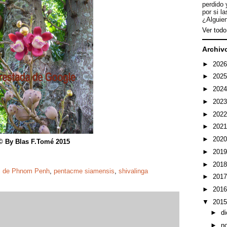
perdido 
por si l
¿Alguien
Ver todo 
Archiv
►
202
►
202
►
202
►
202
►
202
►
202
►
202
© By Blas F.Tomé 2015
►
201
►
201
l de Phnom Penh
,
pentacme siamensis
,
shivalinga
►
201
►
201
▼
201
►
d
►
n