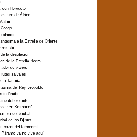
o
s con Heródoto
o oscuro de África
Matari
o Congo
lo blanco
fantasma a la Estrella de Oriente
e remota
o de la desolación
fari de la Estrella Negra
inador de pianos
 rutas salvajes
 a Tartaria
ntasma del Rey Leopoldo
os indómito
erno del elefante
hece en Katmandú
sombra del baobab
udad de los Djinns
n bazar del ferrocarril
 Páramo ya no vive aquí