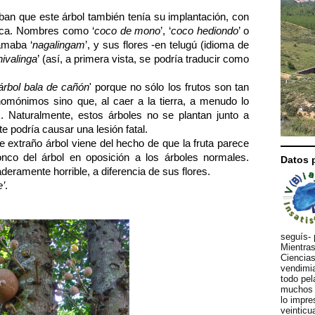
aban que este árbol también tenía su implantación, con
ica. Nombres como ‘
coco de mono
’, ‘
coco hediondo
’ o
lamaba ‘
nagalingam
’, y sus flores -en telugú (idioma de
hivalinga
’ (así, a primera vista, se podría traducir como
árbol bala de cañón
' porque no sólo los frutos son tan
mónimos sino que, al caer a la tierra, a menudo lo
. Naturalmente, estos árboles no se plantan junto a
e podría causar una lesión fatal.
e extraño árbol viene del hecho de que la fruta parece
onco del árbol en oposición a los árboles normales.
Datos 
deramente horrible, a diferencia de sus flores.
e’
.
seguís- 
Mientras
Ciencias
vendimia
todo pel
muchos d
lo impre
veinticu