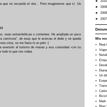
►
201
a que no recuerdo el olor... Pero imaginemos que sí. Un
►
200
►
200
►
200
:49
Denunc
es, sean estrambóticas o corrientes. He ampliado un poco
Mis re
nta carnívora", de esas que le acercas el dedo y se queda
ra vista, no me fiaría ni un pelo :(
Real 
a aversión al turismo de masas y esa curiosidad -con su
Viaje
re todo lo que nos rodea
Nuri
Empuj
Desde
Dian
Un bi
Eurpe
Trans
Carlo
Bicicl
Mark 
Blog "