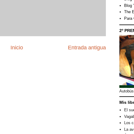
Blog 
The E
Para
2º PRE
Inicio
Entrada antigua
Autobús 
Mis lib
El su
Vagab
Los c
La av