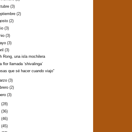
ctubre
(3)
eptiembre
(2)
gosto
(2)
lio
(3)
nio
(3)
ayo
(3)
ril
(3)
h Rong, una isla mochilera
a flor llamada ‘shivalinga’
osas que sé hacer cuando viajo”
arzo
(3)
ebrero
(2)
nero
(3)
4
(28)
3
(36)
2
(46)
1
(45)