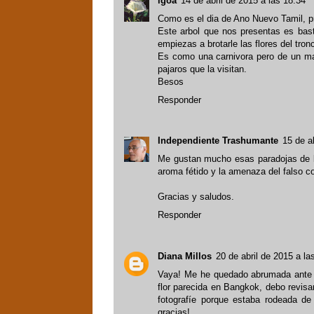
igoa
14 de abril de 2015 a las 18:34
Como es el dia de Ano Nuevo Tamil, pr
Este arbol que nos presentas es bas
empiezas a brotarle las flores del tron
Es como una carnivora pero de un mag
pajaros que la visitan.
Besos
Responder
Independiente Trashumante
15 de a
Me gustan mucho esas paradojas de la
aroma fétido y la amenaza del falso co
Gracias y saludos.
Responder
Diana Millos
20 de abril de 2015 a la
Vaya! Me he quedado abrumada ante t
flor parecida en Bangkok, debo revisa
fotografíe porque estaba rodeada de
gracias!