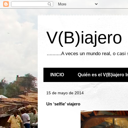
V(B)iajero
..........A veces un mundo real, o casi
INICIO
Quién es el V(B)iajero 
15 de mayo de 2014
Un ‘selfie’ viajero