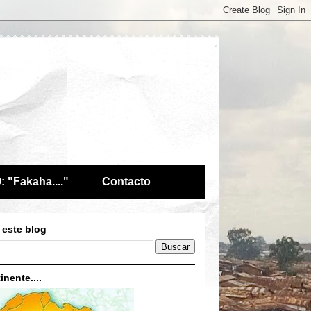
 "Fakaha...."
Contacto
 este blog
inente....