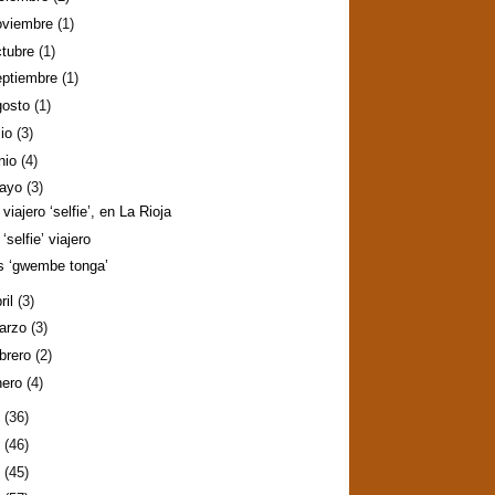
oviembre
(1)
ctubre
(1)
eptiembre
(1)
gosto
(1)
lio
(3)
nio
(4)
ayo
(3)
viajero ‘selfie’, en La Rioja
‘selfie’ viajero
s ‘gwembe tonga’
ril
(3)
arzo
(3)
ebrero
(2)
nero
(4)
3
(36)
2
(46)
1
(45)