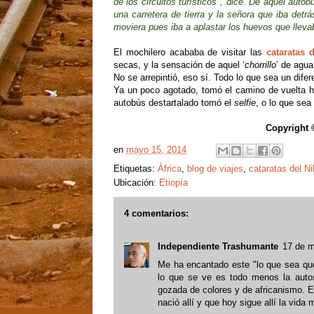
de los circuitos turísticos", dice. De aquel autob
una carretera de tierra y la señora que iba det
moviera pues iba a aplastar los huevos que llev
El mochilero acababa de visitar las
cataratas 
secas, y la sensación de aquel ‘
chorrillo
’ de agua
No se arrepintió, eso sí. Todo lo que sea un difere
Ya un poco agotado, tomó el camino de vuelta h
autobús destartalado tomó el
selfie
, o lo que sea
Copyright 
en
mayo 15, 2014
Etiquetas:
África
,
blog de viajes
,
cataratas del Ni
Ubicación:
Etiopía
4 comentarios:
Independiente Trashumante
17 de m
Me ha encantado este "lo que sea que h
lo que se ve es todo menos la autosa
gozada de colores y de africanismo. 
nació allí y que hoy sigue allí la vida