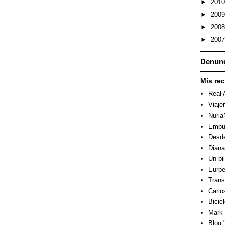
►
201
►
200
►
200
►
200
Denunc
Mis re
Real 
Viaje
Nuri
Empuj
Desde
Dian
Un bi
Eurpe
Trans
Carlo
Bicicl
Mark 
Blog "