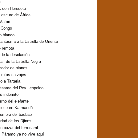
o
s con Heródoto
o oscuro de África
Matari
o Congo
lo blanco
fantasma a la Estrella de Oriente
e remota
o de la desolación
fari de la Estrella Negra
inador de pianos
 rutas salvajes
 a Tartaria
ntasma del Rey Leopoldo
os indómito
erno del elefante
hece en Katmandú
sombra del baobab
udad de los Djinns
n bazar del ferrocarril
 Páramo ya no vive aquí