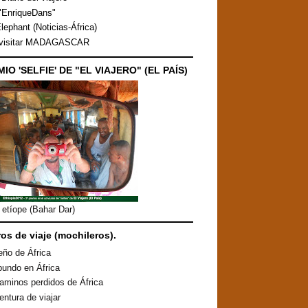
"EnriqueDans"
lephant (Noticias-África)
 visitar MADAGASCAR
MIO 'SELFIE' DE "EL VIAJERO" (EL PAÍS)
etíope (Bahar Dar)
ros de viaje (mochileros).
eño de África
undo en África
aminos perdidos de África
entura de viajar