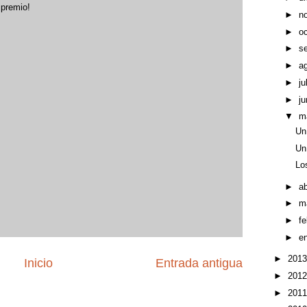
 premio!
►
n
►
o
►
s
►
a
►
ju
►
ju
▼
m
Un 
Un 
Lo
►
ab
►
m
►
f
►
e
►
201
Inicio
Entrada antigua
►
201
►
201