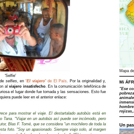
Mapa de
'Selfie'
 de
selfies
, en
“
El viajero
” de El País
. Por la originalidad y,
Mi ÁFR
ron al
viajero insatisfecho
. En la comunicación telefónica de
"Ese co
uriosa el lugar donde fue tomada y las sensaciones. Esto fue
pobreza
quiera puede leer en el anterior enlace:
animale
inmensi
hombres
rojizas,.
rece para mostrar el viaje. El destartalado autobús está en
ago Tana. "Viajar en un autobús así puede ser incómodo, pero
tor, Blas F. Tomé, que se considera "un mochilero de toda la
Un pas
sta foto. "Soy un apasionado. Siempre viajo solo, al margen