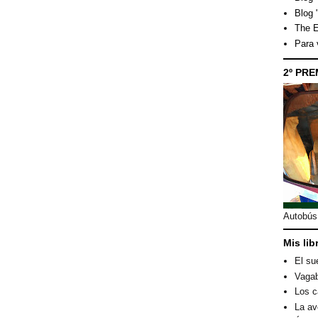
Blog 
The E
Para
2º PRE
Autobús 
Mis lib
El su
Vagab
Los c
La av