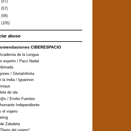
0
(57)
9
(57)
8
(58)
7
(105)
iar abuso
comendaciones CIBERESPACIO
Academia de la Lengua
ro experto / Paco Nadal
aNómada
ones / GloriaInfinita
 la India / Igoarinon
amiaus
llete de ida
@s / Emilio Fuentes
humante Independiente
s el viajero
eting
de Zabaleta
Diario del viajero"