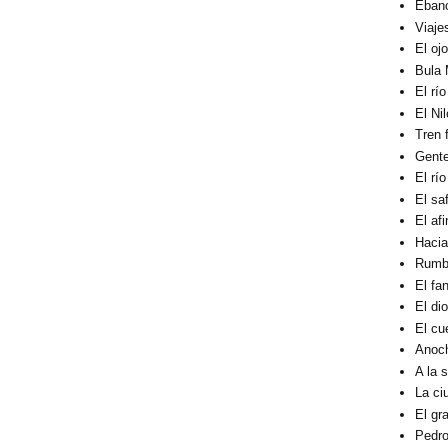
Éban
Viaje
El oj
Bula 
El rí
El Ni
Tren 
Gent
El rí
El sa
El af
Hacia
Rumbo
El fa
El di
El cu
Anoc
A la 
La ci
El gra
Pedro