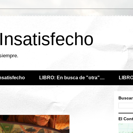
 Insatisfecho
 siempre.
Insatisfecho
LIBRO: En busca de "otra"....
LIBRO:
Buscar
El Cont