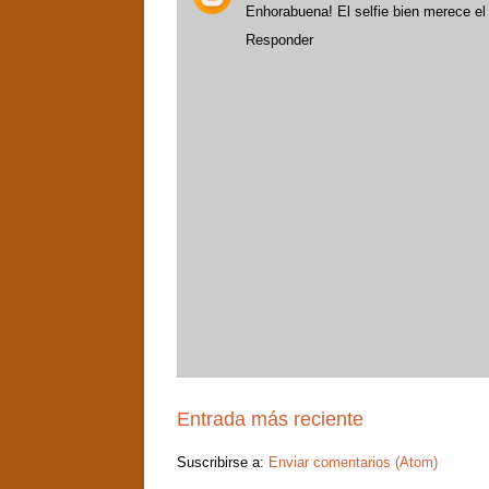
Enhorabuena! El selfie bien merece el
Responder
Entrada más reciente
Suscribirse a:
Enviar comentarios (Atom)