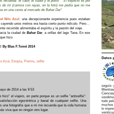
ús recuerda "el calor, el sudor y el polvo". "El trayecto es por
rás de mí (camisa con rayas, en la foto) me pedía que no me
aba en una cesta al mercado de Bahar Dar".
del Nilo Azul
: una decepcionante experiencia pues estaban
 cayendo unos metros era hasta cierto punto ridículo. Pero…
nte recorrido alimentaba el espíritu y la pasión del viaje.
acia la ciudad de
Bahar Dar
, a orillas del lago Tana. En ese
 que hizo.
© By Blas F.Tomé 2014
Datos 
lo Azul
,
Etiopía
,
Premio
,
selfie
seguís- 
Mientras
ayo de 2014 a las 9:53
Ciencias
izo" el viajero, en parte porque es un selfie "antiselfie":
vendimia
tisfacción egocéntrica y banal de cualquier selfie. Una
todo pel
muchos d
Es una fotografía que a mi me recuerda que la vida humana
lo impre
 más viva que en ningún otro lugar.
veinticu