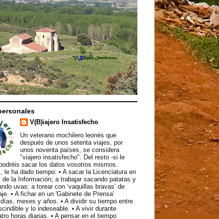
personales
V(B)iajero Insatisfecho
Un veterano mochilero leonés que
después de unos setenta viajes, por
unos noventa países, se considera
"viajero insatisfecho". Del resto -si le
podréis sacar los datos vosotros mismos.
, le ha dado tiempo: • A sacar la Licenciatura en
 de la Información; a trabajar sacando patatas y
ndo uvas; a torear con ‘vaquillas bravas’ de
aje. • A fichar en un 'Gabinete de Prensa'
ías, meses y años. • A dividir su tiempo entre
scindible y lo indeseable. • A vivir durante
atro horas diarias. • A pensar en el tiempo