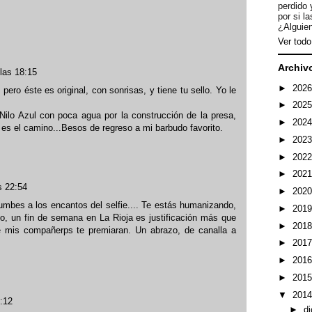
perdido 
por si l
¿Alguien
Ver todo 
Archiv
las 18:15
►
202
 pero éste es original, con sonrisas, y tiene tu sello. Yo le
►
202
 Nilo Azul con poca agua por la construcción de la presa,
►
202
 es el camino...Besos de regreso a mi barbudo favorito.
►
202
►
202
►
202
s 22:54
►
202
umbes a los encantos del selfie.... Te estás humanizando,
►
201
no, un fin de semana en La Rioja es justificación más que
►
201
e mis compañerps te premiaran. Un abrazo, de canalla a
►
201
►
201
►
201
▼
201
6:12
►
d