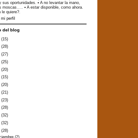
y sus oportunidades. • A no levantar la mano,
as moscas….. • A estar disponible, como ahora.
 le quiere?.
mi perfil
o del blog
6
(15)
5
(28)
4
(27)
3
(25)
2
(20)
1
(15)
0
(20)
9
(21)
8
(23)
7
(28)
6
(32)
5
(32)
4
(28)
iciembre
(2)