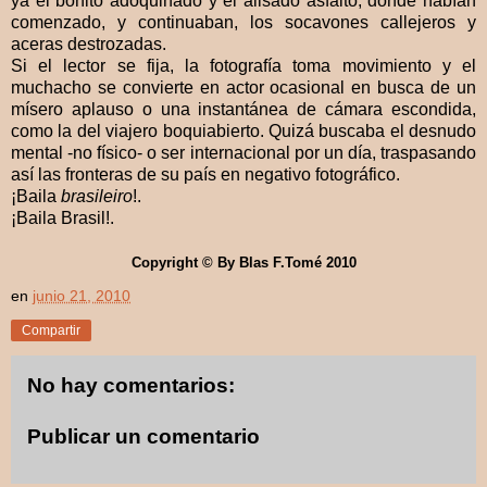
ya el bonito adoquinado y el alisado asfalto; donde habían
comenzado, y continuaban, los socavones callejeros y
aceras destrozadas.
Si el lector se fija, la fotografía toma movimiento y el
muchacho se convierte en actor ocasional en busca de un
mísero aplauso o una instantánea de cámara escondida,
como la del viajero boquiabierto. Quizá buscaba el desnudo
mental -no físico- o ser internacional por un día, traspasando
así las fronteras de su país en negativo fotográfico.
¡Baila
brasileiro
!.
¡Baila Brasil!.
Copyright © By Blas F.Tomé 2010
en
junio 21, 2010
Compartir
No hay comentarios:
Publicar un comentario