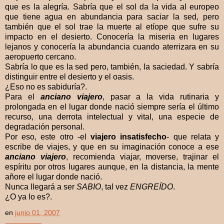
que es la alegría. Sabría que el sol da la vida al europeo
que tiene agua en abundancia para saciar la sed, pero
también que el sol trae la muerte al etíope que sufre su
impacto en el desierto. Conocería la miseria en lugares
lejanos y conocería la abundancia cuando aterrizara en su
aeropuerto cercano.
Sabría lo que es la sed pero, también, la saciedad. Y sabría
distinguir entre el desierto y el oasis.
¿Eso no es sabiduría?.
Para el
anciano viajero
, pasar a la vida rutinaria y
prolongada en el lugar donde nació siempre sería el último
recurso, una derrota intelectual y vital, una especie de
degradación personal.
Por eso, este otro -el
viajero insatisfecho
- que relata y
escribe de viajes, y que en su imaginación conoce a ese
anciano viajero
, recomienda viajar, moverse, trajinar el
espíritu por otros lugares aunque, en la distancia, la mente
añore el lugar donde nació.
Nunca llegará a ser
SABIO
, tal vez
ENGREÍDO
.
¿O ya lo es?.
en
junio 01, 2007