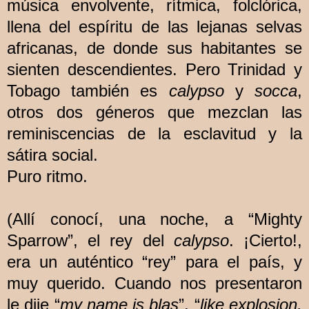
música envolvente, rítmica, folclórica,
llena del espíritu de las lejanas selvas
africanas, de donde sus habitantes se
sienten descendientes. Pero Trinidad y
Tobago también es
calypso
y
socca
,
otros dos géneros que mezclan las
reminiscencias de la esclavitud y la
sátira social.
Puro ritmo.
(Allí conocí, una noche, a “Mighty
Sparrow”, el rey del
calypso
. ¡Cierto!,
era un auténtico “rey” para el país, y
muy querido. Cuando nos presentaron
le dije “
my name is blas
”, “
like explosion,