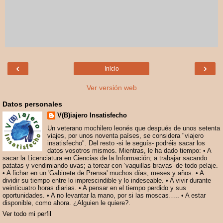
‹
›
Inicio
Ver versión web
Datos personales
V(B)iajero Insatisfecho
Un veterano mochilero leonés que después de unos setenta
viajes, por unos noventa países, se considera "viajero
insatisfecho". Del resto -si le seguís- podréis sacar los
datos vosotros mismos. Mientras, le ha dado tiempo: • A
sacar la Licenciatura en Ciencias de la Información; a trabajar sacando
patatas y vendimiando uvas; a torear con ‘vaquillas bravas’ de todo pelaje.
• A fichar en un 'Gabinete de Prensa' muchos días, meses y años. • A
dividir su tiempo entre lo imprescindible y lo indeseable. • A vivir durante
veinticuatro horas diarias. • A pensar en el tiempo perdido y sus
oportunidades. • A no levantar la mano, por si las moscas….. • A estar
disponible, como ahora. ¿Alguien le quiere?.
Ver todo mi perfil