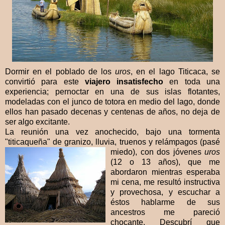
Dormir en el poblado de los
uros
, en el lago Titicaca, se
convirtió para este
viajero insatisfecho
en toda una
experiencia; pernoctar en una de sus islas flotantes,
modeladas con el junco de totora en medio del lago, donde
ellos han pasado decenas y centenas de años, no deja de
ser algo excitante.
La reunión una vez anochecido, bajo una tormenta
"titicaqueña" de granizo, lluvia, truenos y relámpagos (pa
sé
miedo), con dos jóvenes
uros
(12 o 13 años), que me
abordaron mientras esperaba
mi cena, me resultó instructiva
y provechosa, y escuchar a
éstos hablarme de sus
ancestros me pareció
chocante. Descubrí que