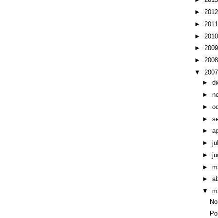
►
201
►
201
►
201
►
200
►
200
▼
200
►
d
►
n
►
o
►
s
►
a
►
ju
►
ju
►
m
►
ab
▼
m
No
Po