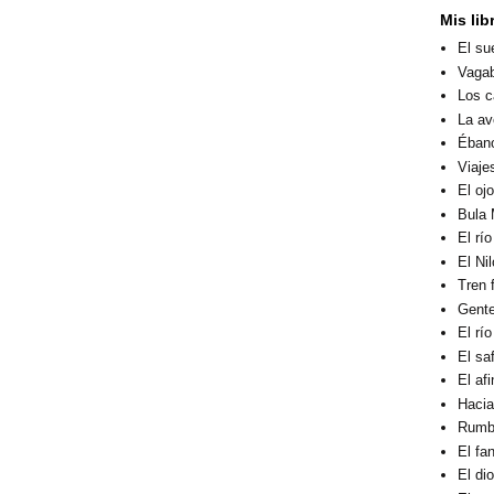
Mis lib
El su
Vagab
Los c
La av
Éban
Viaje
El oj
Bula 
El rí
El Ni
Tren 
Gent
El rí
El sa
El af
Hacia
Rumbo
El fa
El di