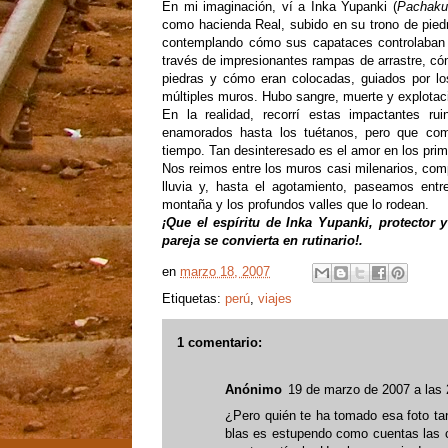
En mi imaginación, ví a Inka Yupanki (
Pachaku
como hacienda Real, subido en su trono de pied
contemplando cómo sus capataces controlaban a
través de impresionantes rampas de arrastre, có
piedras y cómo eran colocadas, guiados por los
múltiples muros. Hubo sangre, muerte y explotac
En la realidad, recorrí estas impactantes r
enamorados hasta los tuétanos, pero que com
tiempo. Tan desinteresado es el amor en los prim
Nos reimos entre los muros casi milenarios, com
lluvia y, hasta el agotamiento, paseamos entr
montaña y los profundos valles que lo rodean.
¡Que el espíritu de Inka Yupanki, protector 
pareja se convierta en rutinario!.
en
marzo 18, 2007
Etiquetas:
perú
,
viajes
1 comentario:
Anónimo
19 de marzo de 2007 a las 
¿Pero quién te ha tomado esa foto ta
blas es estupendo como cuentas las 