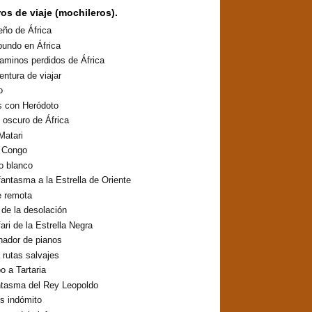
ros de viaje (mochileros).
eño de África
undo en África
aminos perdidos de África
entura de viajar
o
s con Heródoto
o oscuro de África
Matari
o Congo
lo blanco
fantasma a la Estrella de Oriente
e remota
o de la desolación
fari de la Estrella Negra
inador de pianos
 rutas salvajes
 a Tartaria
ntasma del Rey Leopoldo
os indómito