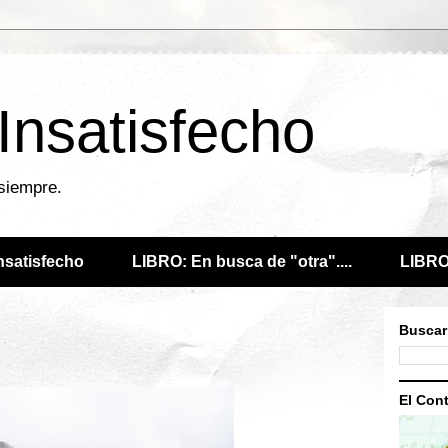
 Insatisfecho
 siempre.
Insatisfecho
LIBRO: En busca de "otra"....
LIBRO:
Buscar
El Cont