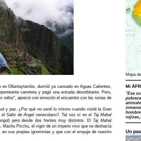
Mapa de
Mi ÁFR
n en Ollantaytambo, durmió ya cansado en Aguas Calientes,
penteante carretera y pagó una entrada desorbitante. Pero,
"Ese co
s rollos
", apreció con emoción el encuentro con las ruinas de
pobreza
animale
inmensi
uietud y paz. ¿Por qué no sentí lo mismo cuando visité
la Gran
hombres
o
el Salto de Ángel
venezolano?. Tal vez sí en el
Taj Mahal
rojizas,.
ongol) pero desde dos frentes muy distintos. El
Taj Mahal
e, Machu Picchu, el vigor de un imperio vivo que se deshacía
Un pas
r, en sus propias ignominias y que con el empuje de nuestro