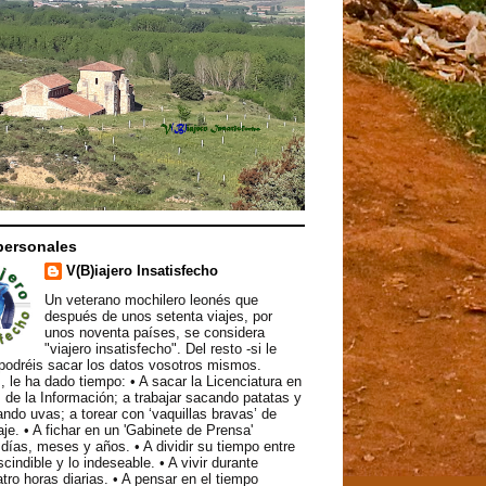
personales
V(B)iajero Insatisfecho
Un veterano mochilero leonés que
después de unos setenta viajes, por
unos noventa países, se considera
"viajero insatisfecho". Del resto -si le
podréis sacar los datos vosotros mismos.
, le ha dado tiempo: • A sacar la Licenciatura en
 de la Información; a trabajar sacando patatas y
ndo uvas; a torear con ‘vaquillas bravas’ de
aje. • A fichar en un 'Gabinete de Prensa'
ías, meses y años. • A dividir su tiempo entre
scindible y lo indeseable. • A vivir durante
atro horas diarias. • A pensar en el tiempo