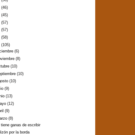
2
(46)
1
(45)
0
(57)
9
(57)
8
(58)
7
(105)
iciembre
(6)
oviembre
(8)
ctubre
(10)
eptiembre
(10)
gosto
(10)
lio
(9)
nio
(13)
ayo
(12)
ril
(9)
arzo
(8)
 tiene ganas de escribir
lizón por la borda