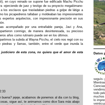
ti
), en cuyo reinado se supone fue edificado Machu Picchu
ra -ejerciendo de juez y testigo de su proyecto megalómano-
 los esclavos que trasladaban piedras a golpe de látigo a
mo los picapedreros tallaban y moldeaban las impresionantes
 expertos arquitectos, con impresionante precisión en sus
ión.
uinas acompañado por una entrañable pareja, Javi y Ana,
partieron conmigo, de manera desinteresada, su precioso
eros años como rutinario puede ser en los últimos.
partimos la subida al Wayna Picchu, el cielo nos regó con su
e piedras y llamas, también, entre el verde que inunda la
y justiciero de esta zona, no quiera que el amor de esta
Datos 
seguís- 
Mientras
Ciencias
vendimia
2:33
todo pel
muchos d
n buena? jejeje, acabamos de ponernos al dia con tu blog,
lo impre
cosas, sigue así, te animamos como dice Sara más abajo
veinticu