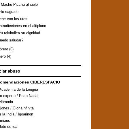
 Machu Picchu al cielo
 río sagrado
che con los uros
ntradicciones en el altiplano
rú reivindica su dignidad
uedo saludar?
ebrero
(6)
nero
(4)
iar abuso
comendaciones CIBERESPACIO
Academia de la Lengua
ro experto / Paco Nadal
aNómada
ones / GloriaInfinita
 la India / Igoarinon
amiaus
llete de ida