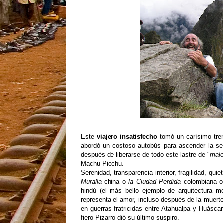
Este
viajero insatisfecho
tomó un carísimo tre
abordó un costoso autobús para ascender la ser
después de liberarse de todo este lastre de "
malo
Machu-Picchu.
Serenidad, transparencia interior, fragilidad, q
Muralla
china o
la Ciudad Perdida
colombiana 
hindú (el más bello ejemplo de arquitectura m
representa el amor, incluso después de la muert
en guerras fratricidas entre Atahualpa y Huásca
fiero Pizarro dió su último suspiro.