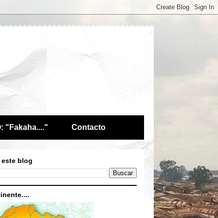
 "Fakaha...."
Contacto
 este blog
inente....