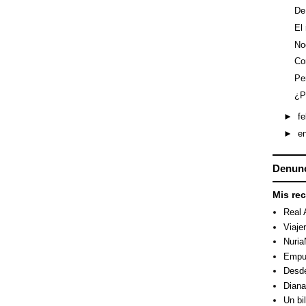
De
El
No
Co
Pe
¿P
►
f
►
e
Denunc
Mis re
Real 
Viaje
Nuri
Empuj
Desde
Dian
Un bi