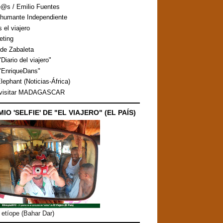
@s / Emilio Fuentes
humante Independiente
s el viajero
eting
de Zabaleta
Diario del viajero"
"EnriqueDans"
lephant (Noticias-África)
 visitar MADAGASCAR
MIO 'SELFIE' DE "EL VIAJERO" (EL PAÍS)
etíope (Bahar Dar)