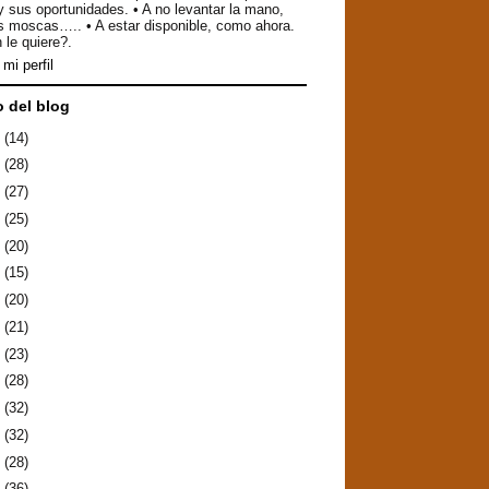
y sus oportunidades. • A no levantar la mano,
as moscas….. • A estar disponible, como ahora.
 le quiere?.
mi perfil
o del blog
6
(14)
5
(28)
4
(27)
3
(25)
2
(20)
1
(15)
0
(20)
9
(21)
8
(23)
7
(28)
6
(32)
5
(32)
4
(28)
3
(36)