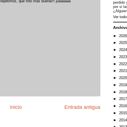
y repetimos, que foto más buena!!! juaaaaaa
perdido 
por si l
¿Alguien
Ver todo 
Archiv
►
202
►
202
►
202
►
202
►
202
►
202
►
202
►
201
►
201
►
201
►
201
Inicio
Entrada antigua
►
201
►
201
►
201