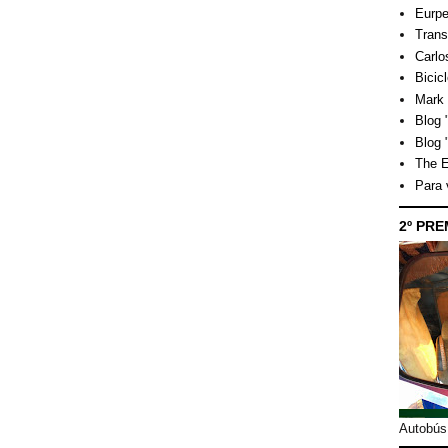
Eurpe
Trans
Carlo
Bicicl
Mark 
Blog "
Blog 
The E
Para
2º PRE
Autobús 