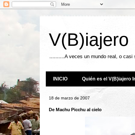
V(B)iajero
..........A veces un mundo real, o casi
INICIO
Quién es el V(B)iajero 
18 de marzo de 2007
De Machu Picchu al cielo