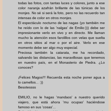
todas las fotos, con tantas luces y colores, junto a ese
color naranja azafrán brillante de las túnicas de los
monjes. No sé si será la foto, pero no las recuerdo tan
intensas de color en otros monjes.
El espectáculo nocturno de las nagas (yo también me
he reído con lo de las 'nalgas' de Emilio:))) debe ser
impresionante verlo en vivo y en directo. Me llaman
mucho la atención esos farolillos con velas que suelta
en otros sitios al mar o por el aire. Verlo en ese
momento debe ser algo muy especial.
Preciosa también la catarata, me ha recordado,
salvando las distancias, las maravillosas que tenemos
en nuestro país, en el Monasterio de Piedra. ¿Lo
conoces?
¡Felices Magos!!! Recuerda esta noche poner agua a
lo camellos... :))
Besotessss
EMILIO, no le hagas 'mandaos' a nuestro querido
viajero, que está ahora 'mu ocupao' haciéndose
famoso en sus 'cosas'...