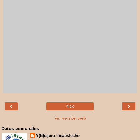
‹
›
Inicio
Ver versión web
Datos personales
V(B)iajero Insatisfecho