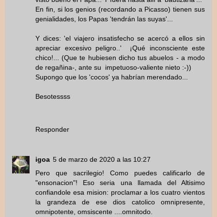
En fin, si los genios (recordando a Picasso) tienen sus
genialidades, los Papas 'tendrán las suyas'...
Y dices: 'el viajero insatisfecho se acercó a ellos sin
apreciar excesivo peligro..' ¡Qué inconsciente este
chico!... (Que te hubiesen dicho tus abuelos - a modo
de regañina-, ante su impetuoso-valiente nieto :-))
Supongo que los 'cocos' ya habrían merendado...
Besotessss
Responder
igoa
5 de marzo de 2020 a las 10:27
Pero que sacrilegio! Como puedes calificarlo de
"ensonacion"! Eso seria una llamada del Altisimo
confiandole esa mision: proclamar a los cuatro vientos
la grandeza de ese dios catolico omnipresente,
omnipotente, omsiscente ....omnitodo.