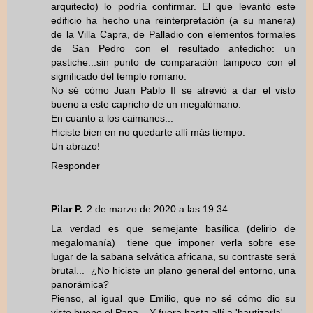
arquitecto) lo podría confirmar. El que levantó este
edificio ha hecho una reinterpretación (a su manera)
de la Villa Capra, de Palladio con elementos formales
de San Pedro con el resultado antedicho: un
pastiche...sin punto de comparación tampoco con el
significado del templo romano.
No sé cómo Juan Pablo II se atrevió a dar el visto
bueno a este capricho de un megalómano.
En cuanto a los caimanes...
Hiciste bien en no quedarte allí más tiempo.
Un abrazo!
Responder
Pilar P.
2 de marzo de 2020 a las 19:34
La verdad es que semejante basílica (delirio de
megalomanía) tiene que imponer verla sobre ese
lugar de la sabana selvática africana, su contraste será
brutal... ¿No hiciste un plano general del entorno, una
panorámica?
Pienso, al igual que Emilio, que no sé cómo dio su
visto bueno el Papa... Y fuera hasta allí a 'bautizarla'...