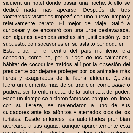
siquiera un hotel dónde pasar una noche. A ello se
dedicó nada más apearse. Después de tres
‘
hoteluchos
’ visitados tropezó con uno nuevo, limpio y
relativamente barato. El mejor del viaje. Salió a
curiosear y se encontró con una urbe deslavazada,
con algunas avenidas anchas sin justificación y, por
supuesto, con socavones en su asfalto por doquier.
Esta urbe, en el centro del país marfileño, era
conocida, como no, por el ‘lago de los caimanes’,
hábitat de cocodrilos traídos allí por la obsesión del
presidente por dejarse proteger por los animales más
fieros y exagerados de la fauna africana. Quizás
fuera un elemento más de su tradición como
baulé
o
pudiera ser la enfermedad de la bufonada del poder.
Hace un tiempo se hicieron famosos porque, en línea
con su fiereza, se merendaron a uno de sus
cuidadores ante los atónitos y aterrados ojos de los
turistas. Desde entonces las autoridades prohibían
acercarse a sus aguas, aunque aparentemente esta
restricción estaba desfasada y fuera de cualquier