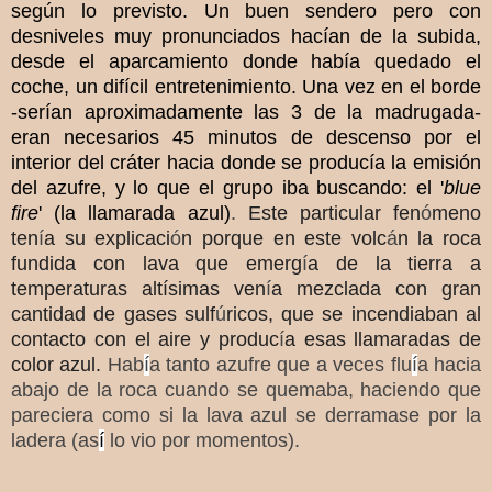
seg
ú
n lo previsto. Un buen sendero pero con
desniveles muy pronunciados hac
í
an de la subida,
desde el aparcamiento donde hab
í
a quedado el
coche, un dif
í
cil entretenimiento. Una vez en el borde
-ser
í
an aproximadamente las 3 de la madrugada-
eran necesarios 45 minutos de descenso por el
interior del cr
á
ter hacia donde se produc
í
a la emisi
ó
n
del azufre, y lo que el grupo iba buscando: el '
blue
fire
' (la llamarada azul)
.
Este particular fen
ó
meno
ten
í
a su explicaci
ó
n porque en este volc
á
n
la roca
fundida con lava que emerg
í
a de la tierra a
temperaturas altísimas ven
í
a mezclada con gran
cantidad de gases sulf
ú
ricos, que se incendiaban al
contacto con el aire y produc
í
a esas llamaradas de
color azul.
Hab
í
a tanto azufre que a veces flu
í
a hacia
abajo de la roca cuando se quemaba, haciendo que
pareciera como si la lava azul se derramase por la
ladera (as
í
lo vio por momentos).