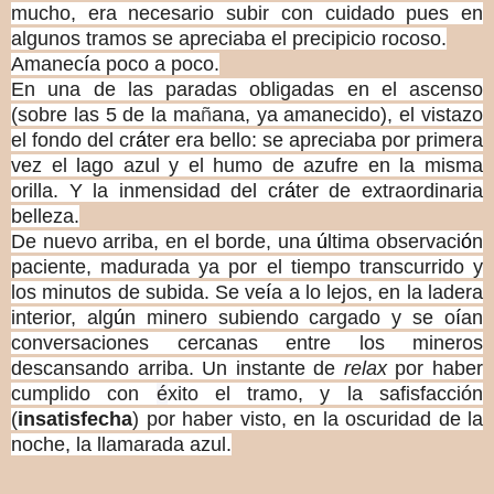
mucho, era necesario subir con cuidado pues en
algunos tramos se apreciaba el precipicio rocoso.
Amanec
í
a poco a poco.
En una de las paradas obligadas en el ascenso
(sobre las 5 de la ma
ñ
ana, ya amanecido), el vistazo
el fondo del cr
á
ter era bello: se apreciaba por primera
vez el lago azul y el humo de azufre en la misma
orilla. Y la inmensidad del cr
á
ter de extraordinaria
belleza.
De nuevo arriba, en el borde, una
ú
ltima observaci
ó
n
paciente, madurada ya por el tiempo transcurrido y
los minutos de subida. Se ve
í
a a lo lejos, en la ladera
interior, alg
ú
n minero subiendo cargado y se o
í
an
conversaciones cercanas entre los mineros
descansando arriba. Un instante de
relax
por haber
cumplido con
é
xito el tramo, y la safisfacci
ó
n
(
insatisfecha
) por haber visto, en la oscuridad de la
noche, la llamarada azul.