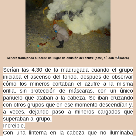
Minero trabajando al borde del lugar de emisi
ó
n del azufre (este, s
í
, con m
á
scara)
Ser
í
an las 4,30 de la madrugada cuando el grupo
iniciaba el ascenso del fondo, despues de observar
c
ó
mo los mineros cortaban el azufre a la misma
orilla, sin protecci
ó
n de m
á
scaras, con un
ú
nico
pa
ñ
uelo que ataban a la cabeza. Se iban cruzando
con otros grupos que en ese momento descend
í
an y,
a veces, dejando paso a mineros cargados que
superaban al grupo.
Incre
i
ble.
Con una linterna en la cabeza que no iluminaba