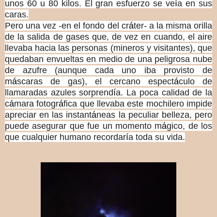
unos 60 u 80 kilos. El gran esfuerzo se ve
í
a en sus
caras.
Pero una vez
-en el fondo del cr
á
ter-
a la misma orilla
de la salida de gases
que, de vez en cuando, el aire
llevaba hacia las personas (mineros y visitantes), que
quedaban envueltas en medio de una peligrosa nube
de azufre
(aunque cada uno iba provisto de
m
á
scaras de gas), el cercano espect
á
culo de
llamaradas azules sorprend
í
a. La poca calidad de la
c
á
mara fotogr
á
fica que llevaba este mochilero impide
apreciar en las instant
á
neas la peculiar belleza, pero
puede asegurar que fue un momento m
á
gico, de los
que cualquier humano recordar
í
a toda su vida.