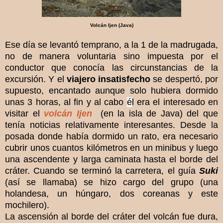
Volcán Ijen (Java)
Ese d
í
a se levant
ó
temprano, a la 1 de la madrugada,
no de manera voluntaria sino impuesta por el
conductor que conoc
í
a las circunstancias de la
excursi
ó
n.
Y el
viajero insatisfecho
se despert
ó
, por
supuesto, encantado aunque solo hubiera dormido
unas 3 horas, al fin y al cabo
é
l era el interesado en
visitar el
volc
á
n Ijen
(en la isla de Java) del que
ten
í
a noticias relativamente interesantes. Desde la
posada donde hab
í
a dormido un rato, e
ra necesario
cubrir unos cuantos kil
ó
metros en un minibus
y luego
una ascendente y larga caminata hasta el borde del
cr
á
ter. Cuando se termin
ó
la carretera, el gu
í
a
Suki
(as
í
se llamaba) se hizo cargo del grupo (una
holandesa, un h
ú
ngaro, dos coreanas y este
mochilero).
La ascensi
ó
n al borde del cr
á
ter del volc
á
n fue dura,