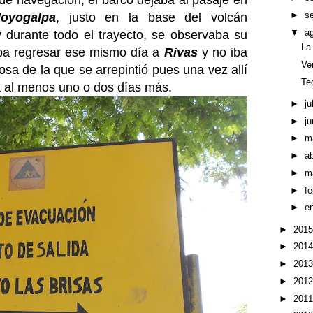
e navegación, el barco dejaba al pasaje en
►
s
oyogalpa
, justo en la base del volcán
▼
a
y durante todo el trayecto, se observaba su
La
aba regresar ese mismo día a
Rivas
y no iba
Ve
sa de la que se arrepintió pues una vez allí
Te
ía al menos uno o dos días más.
►
ju
►
ju
►
m
►
ab
►
m
►
f
►
e
►
201
►
201
►
201
►
201
►
201