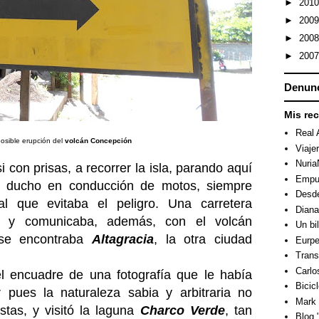
►
201
►
200
►
200
►
200
Denunc
Mis re
Real 
posible erupción del
volcán Concepción
Viaje
Nuri
si con prisas, a recorrer la isla, parando aquí
Empuj
 ducho en conducción de motos, siempre
Desde
l que evitaba el peligro. Una carretera
Dian
y comunicaba, además, con el volcán
Un bi
 se encontraba
Altagracia
, la otra ciudad
Eurpe
Trans
Carlo
 encuadre de una fotografía que le había
Bicicl
pues la naturaleza sabia y arbitraria no
Mark 
istas, y visitó la laguna
Charco Verde
, tan
Blog "