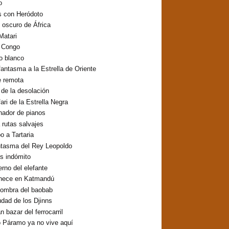
o
s con Heródoto
o oscuro de África
Matari
o Congo
lo blanco
fantasma a la Estrella de Oriente
e remota
o de la desolación
fari de la Estrella Negra
inador de pianos
 rutas salvajes
 a Tartaria
ntasma del Rey Leopoldo
os indómito
erno del elefante
hece en Katmandú
sombra del baobab
udad de los Djinns
n bazar del ferrocarril
 Páramo ya no vive aquí