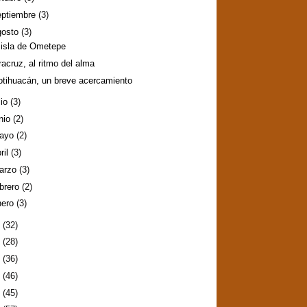
eptiembre
(3)
gosto
(3)
 isla de Ometepe
racruz, al ritmo del alma
otihuacán, un breve acercamiento
lio
(3)
nio
(2)
ayo
(2)
ril
(3)
arzo
(3)
ebrero
(2)
nero
(3)
5
(32)
4
(28)
3
(36)
2
(46)
1
(45)