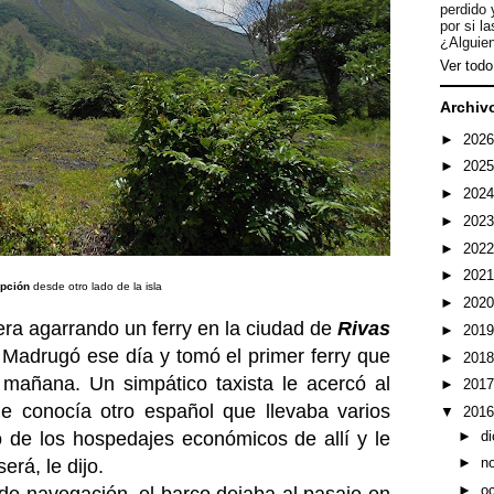
perdido 
por si l
¿Alguien
Ver todo 
Archiv
►
202
►
202
►
202
►
202
►
202
►
202
pción
desde otro lado de la isla
►
202
 era agarrando un ferry en la ciudad de
Rivas
►
201
 Madrugó ese día y tomó el primer ferry que
►
201
a mañana. Un simpático taxista le acercó al
►
201
ue conocía otro español que llevaba varios
▼
201
►
d
o de los hospedajes económicos de allí y le
►
n
erá, le dijo.
►
o