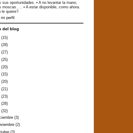
y sus oportunidades. • A no levantar la mano,
as moscas….. • A estar disponible, como ahora.
 le quiere?.
mi perfil
o del blog
6
(15)
5
(28)
4
(27)
3
(25)
2
(20)
1
(15)
0
(20)
9
(21)
8
(23)
7
(28)
6
(32)
iciembre
(3)
oviembre
(2)
ctubre
(3)