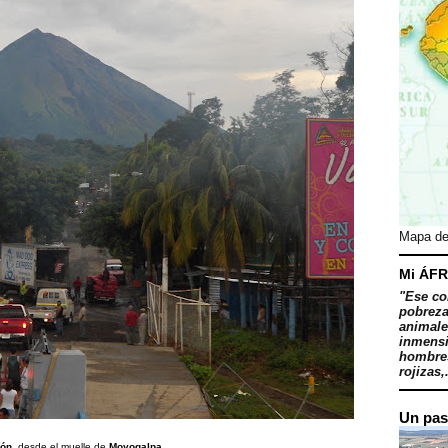
Mapa de
Mi ÁFR
"Ese co
pobreza
animale
inmensi
hombres
rojizas,.
Un pas
ión
, desde el muelle de
Moyogalpa