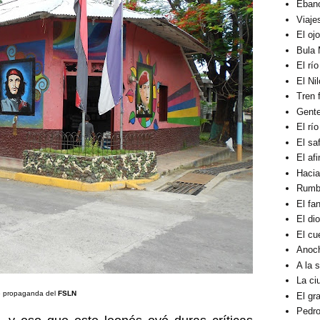
Éban
Viaje
El oj
Bula 
El rí
El Ni
Tren 
Gent
El rí
El sa
El af
Hacia
Rumbo
El fa
El di
El cu
Anoc
A la 
La ci
 propaganda del
FSLN
El gra
Pedro