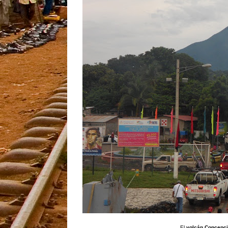
El
volcán Concepc