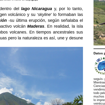
dentro del
lago Nicaragua
y, por lo tanto,
gen volcánico y su ‘
skyline
’ lo formaban las
ión
-su última erupción, según señalaba el
nactivo volcán
Maderas
. En realidad, la isla
mbos volcanes. En tiempos ancestrales sus
guas pero la naturaleza es así, une y desune
Datos 
seguís- 
Mientras
Ciencias
vendimia
todo pel
muchos d
lo impre
veinticu