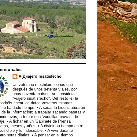
personales
V(B)iajero Insatisfecho
Un veterano mochilero leonés que
después de unos setenta viajes, por
unos noventa países, se considera
"viajero insatisfecho". Del resto -si le
podréis sacar los datos vosotros mismos.
, le ha dado tiempo: • A sacar la Licenciatura en
 de la Información; a trabajar sacando patatas y
ndo uvas; a torear con ‘vaquillas bravas’ de
aje. • A fichar en un 'Gabinete de Prensa'
ías, meses y años. • A dividir su tiempo entre
scindible y lo indeseable. • A vivir durante
atro horas diarias. • A pensar en el tiempo