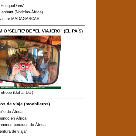
"EnriqueDans"
lephant (Noticias-África)
 visitar MADAGASCAR
MIO 'SELFIE' DE "EL VIAJERO" (EL PAÍS)
etíope (Bahar Dar)
ros de viaje (mochileros).
eño de África
undo en África
aminos perdidos de África
entura de viajar