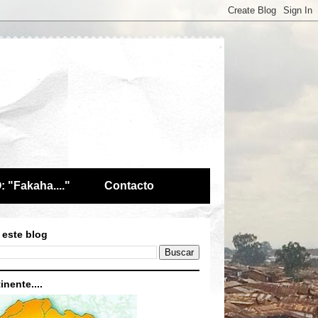
 "Fakaha...."
Contacto
 este blog
inente....