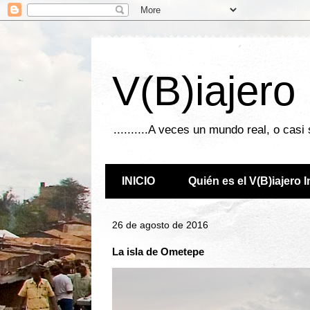
V(B)iajero
..........A veces un mundo real, o casi
INICIO
Quién es el V(B)iajero 
26 de agosto de 2016
La isla de Ometepe