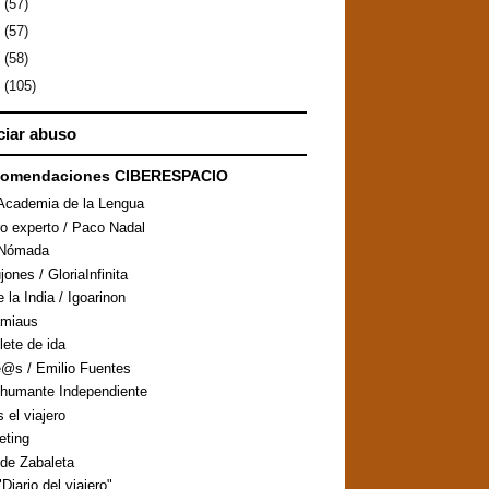
0
(57)
9
(57)
8
(58)
7
(105)
iar abuso
comendaciones CIBERESPACIO
Academia de la Lengua
ro experto / Paco Nadal
aNómada
ones / GloriaInfinita
 la India / Igoarinon
amiaus
llete de ida
@s / Emilio Fuentes
humante Independiente
s el viajero
eting
de Zabaleta
Diario del viajero"