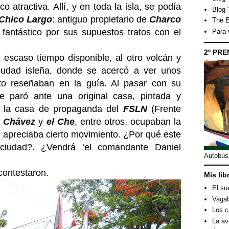
 atractiva. Allí, y en toda la isla, se podía
Blog 
Chico Largo
: antiguo propietario de
Charco
The E
fantástico por sus supuestos tratos con el
Para
2º PRE
 escaso tiempo disponible, al otro volcán y
iudad isleña, donde se acercó a ver unos
nto reseñaban en la guía. Al pasar con su
e paró ante una original casa, pintada y
a la casa de propaganda del
FSLN
(Frente
.
Chávez
y
el Che
, entre otros, ocupaban la
e apreciaba cierto movimiento. ¿Por qué este
ciudad?. ¿Vendrá ‘el comandante Daniel
Autobús 
contestaron.
Mis lib
El su
Vagab
Los c
La av