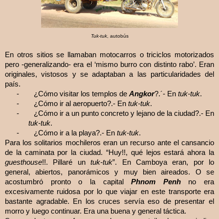
Tuk-tuk
, autobús
En otros sitios se llamaban motocarros o triciclos motorizados
pero -generalizando- era el ‘mismo burro con distinto rabo’. Eran
originales, vistosos y se adaptaban a las particularidades del
país.
-
¿Cómo visitar los templos de
Angkor
?.´- En
tuk-tuk
.
-
¿Cómo ir al aeropuerto?.- En
tuk-tuk
.
-
¿Cómo ir a un punto concreto y lejano de la ciudad?.- En
tuk-tuk
.
-
¿Cómo ir a la playa?.- En
tuk-tuk
.
Para los solitarios mochileros eran un recurso ante el cansancio
de la caminata por la ciudad. “Huy!!, qué lejos estará ahora la
guesthouse
!!. Pillaré un
tuk-tuk
”.
En Camboya eran, por lo
general, abiertos, panorámicos y muy bien aireados. O se
acostumbró pronto o la capital
Phnom Penh
no era
excesivamente ruidosa por lo que viajar en este transporte era
bastante agradable. En los cruces servía eso de presentar el
morro y luego continuar. Era una buena y general táctica.