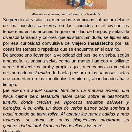
-Puesto en el arcén, vendía 'hongos de Navidad'-
Sorprendía al visitar los mercados zambianos, al pasar delante
de los puestos callejeros en las ciudades o al divisar los
tenderetes en los arcenes la gran cantidad de hongos y setas de
diversos tamaños y colores que existían. Sin duda, se fijó en ello
por esa curiosidad convulsiva del
viajero insatisfecho
por las
cosas insistentes o repetidas que se encuentra en el camino.
Dejándose uno llevar por la velocidad del bus, se divisaba, según
amanecía, la sabana-selva como un manto húmedo y brillante
verde. Ambiente natural y propicio que, recordando los puestos
del mercado de
Lusaka
, le hacía pensar en las sabrosas setas
que crecerían en los montículos termiteros, abandonados hace
tiempo.
[
Se acercó a aquel solitario termitero. La mañana anterior una
lluvia calma pero testaruda había caído sobre el destrozado
túmulo, donde crecían ya vigorosos arbustos salvajes y
hierbajos. A su orilla, un árbol de varios lustros daba sombra a
aquel montón de tierra rojiza. Al apartar las ramas caídas y más
rastreras, un grupo de setas blaquecinas mostraron su
generosidad natural. Arrancó dos de ellas y las miró
].
Un sueño.