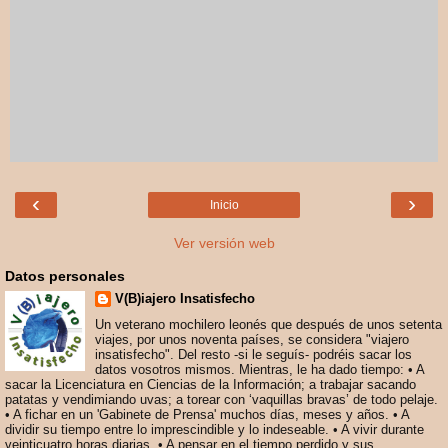
‹
›
Inicio
Ver versión web
Datos personales
V(B)iajero Insatisfecho
Un veterano mochilero leonés que después de unos setenta
viajes, por unos noventa países, se considera "viajero
insatisfecho". Del resto -si le seguís- podréis sacar los
datos vosotros mismos. Mientras, le ha dado tiempo: • A
sacar la Licenciatura en Ciencias de la Información; a trabajar sacando
patatas y vendimiando uvas; a torear con ‘vaquillas bravas’ de todo pelaje.
• A fichar en un 'Gabinete de Prensa' muchos días, meses y años. • A
dividir su tiempo entre lo imprescindible y lo indeseable. • A vivir durante
veinticuatro horas diarias. • A pensar en el tiempo perdido y sus