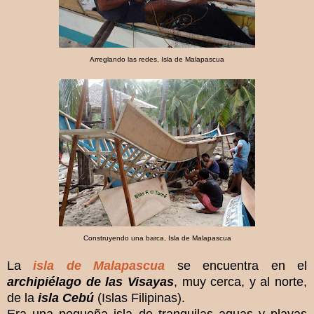
Arreglando las redes, Isla de Malapascua
Construyendo una barca, Isla de Malapascua
La
isla de Malapascua
se encuentra en el
archipiélago de las Visayas
, muy cerca, y al norte,
de la
isla Cebú
(Islas Filipinas).
Era una pequeña isla de tranquilas aguas y playas