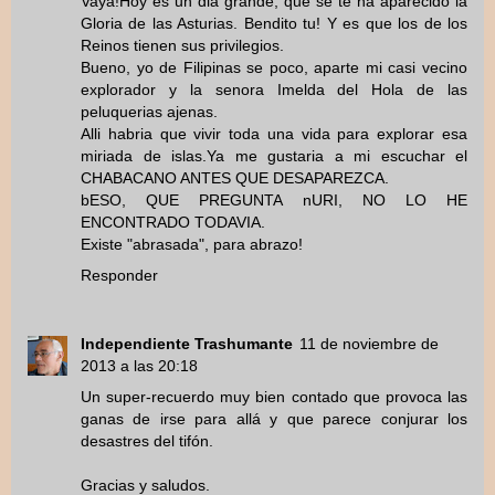
Vaya!Hoy es un dia grande, que se te ha aparecido la
Gloria de las Asturias. Bendito tu! Y es que los de los
Reinos tienen sus privilegios.
Bueno, yo de Filipinas se poco, aparte mi casi vecino
explorador y la senora Imelda del Hola de las
peluquerias ajenas.
Alli habria que vivir toda una vida para explorar esa
miriada de islas.Ya me gustaria a mi escuchar el
CHABACANO ANTES QUE DESAPAREZCA.
bESO, QUE PREGUNTA nURI, NO LO HE
ENCONTRADO TODAVIA.
Existe "abrasada", para abrazo!
Responder
Independiente Trashumante
11 de noviembre de
2013 a las 20:18
Un super-recuerdo muy bien contado que provoca las
ganas de irse para allá y que parece conjurar los
desastres del tifón.
Gracias y saludos.