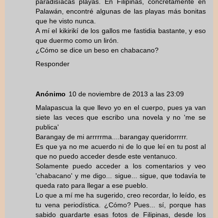
paradisíacas playas. En Filipinas, concretamente en
Palawán, encontré algunas de las playas más bonitas
que he visto nunca.
A mí el kikirikí de los gallos me fastidia bastante, y eso
que duermo como un lirón.
¿Cómo se dice un beso en chabacano?
Responder
Anónimo
10 de noviembre de 2013 a las 23:09
Malapascua la que llevo yo en el cuerpo, pues ya van
siete las veces que escribo una novela y no 'me se
publica'
Barangay de mi arrrrrma....barangay queridorrrrr.
Es que ya no me acuerdo ni de lo que leí en tu post al
que no puedo acceder desde este ventanuco.
Solamente puedo acceder a los comentarios y veo
'chabacano' y me digo... sigue... sigue, que todavía te
queda rato para llegar a ese pueblo.
Lo que a mí me ha sugerido, creo recordar, lo leído, es
tu vena periodística. ¿Cómo? Pues... sí, porque has
sabido guardarte esas fotos de Filipinas, desde los