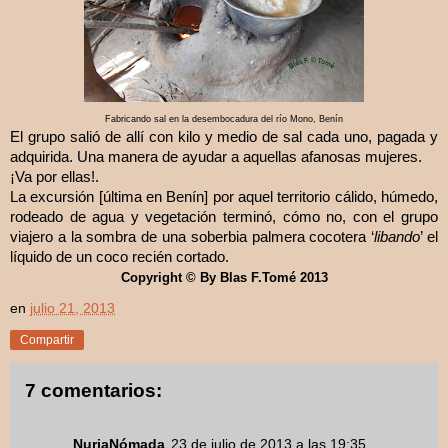
Fabricando sal en la desembocadura del río Mono, Benín
El grupo salió de allí con kilo y medio de sal cada uno, pagada y
adquirida. Una manera de ayudar a aquellas afanosas mujeres.
¡Va por ellas!.
La excursión [última en Benín] por aquel territorio cálido, húmedo,
rodeado de agua y vegetación terminó, cómo no, con el grupo
viajero a la sombra de una soberbia palmera cocotera ‘
libando
’ el
líquido de un coco recién cortado.
Copyright © By Blas F.Tomé 2013
en
julio 21, 2013
Compartir
7 comentarios:
NuriaNómada
23 de julio de 2013 a las 19:35