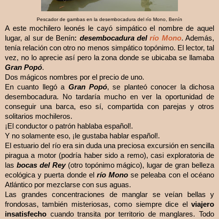
Pescador de gambas en la desembocadura del río Mono, Benín
A este mochilero leonés le cayó simpático el nombre de aquel
lugar, al sur de Benín
:
desembocadura del
río Mono
. Además,
tenía relación con otro no menos simpático topónimo. El lector, tal
vez, no lo aprecie así pero la zona donde se ubicaba se llamaba
Gran Popó
.
Dos mágicos nombres por el precio de uno.
En cuanto llegó a
Gran Popó
, se planteó conocer la dichosa
desembocadura. No tardaría mucho en ver la oportunidad de
conseguir una barca, eso sí, compartida con parejas y otros
solitarios mochileros.
¡El conductor o patrón hablaba español!.
Y no solamente eso, ¡le gustaba hablar español!.
El estuario del río era sin duda una preciosa excursión en sencilla
piragua a motor (podría haber sido a remo), casi exploratoria de
las
bocas del Rey
(otro topónimo mágico), lugar de gran belleza
ecológica y puerta donde el
río Mono
se peleaba con el océano
Atlántico por mezclarse con sus aguas.
Las grandes concentraciones de manglar se veían bellas y
frondosas, también misteriosas, como siempre dice el
viajero
insatisfecho
cuando transita por territorio de manglares. Todo