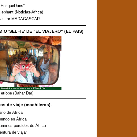
"EnriqueDans"
lephant (Noticias-África)
 visitar MADAGASCAR
MIO 'SELFIE' DE "EL VIAJERO" (EL PAÍS)
etíope (Bahar Dar)
ros de viaje (mochileros).
eño de África
undo en África
aminos perdidos de África
entura de viajar