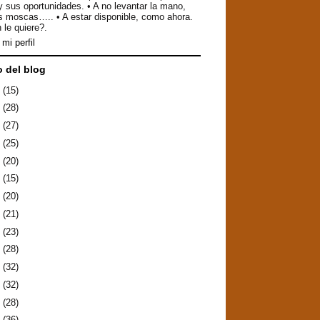
y sus oportunidades. • A no levantar la mano,
as moscas….. • A estar disponible, como ahora.
 le quiere?.
mi perfil
o del blog
6
(15)
5
(28)
4
(27)
3
(25)
2
(20)
1
(15)
0
(20)
9
(21)
8
(23)
7
(28)
6
(32)
5
(32)
4
(28)
3
(36)