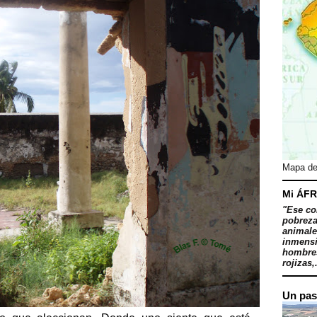
Mapa de
Mi ÁFR
"Ese co
pobreza
animale
inmensi
hombres
rojizas,.
Un pas