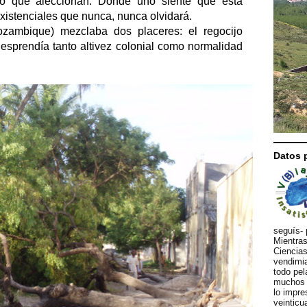
to que aleccionan. Donde uno siente que está
istenciales que nunca, nunca olvidará.
zambique) mezclaba dos placeres: el regocijo
 Desprendía tanto altivez colonial como normalidad
Datos 
seguís- 
Mientras
Ciencias
vendimia
todo pel
muchos d
lo impre
veinticu