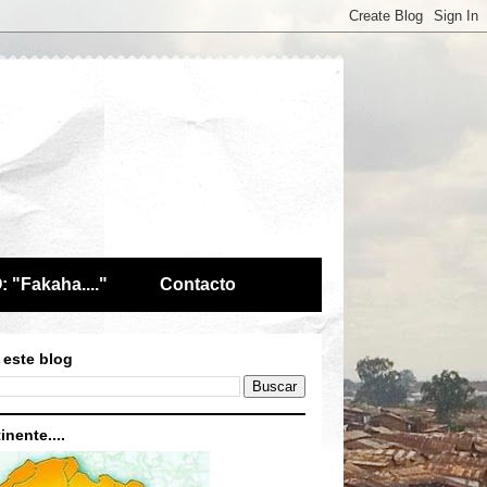
 "Fakaha...."
Contacto
 este blog
inente....