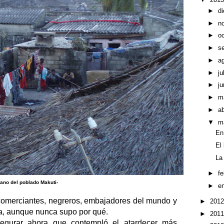
►
d
►
n
►
o
►
s
►
a
►
ju
►
ju
►
m
►
ab
▼
m
En
El
La
►
f
lano del poblado Makuti-
►
e
 comerciantes, negreros, embajadores del mundo y
►
201
, aunque nunca supo por qué.
►
201
gurar ahora que contempló el atardecer más