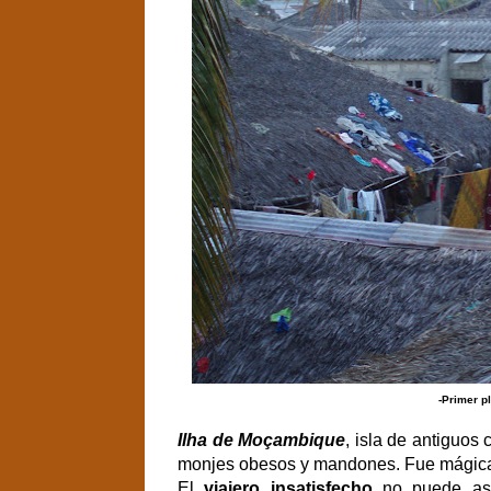
-Primer p
Ilha de Moçambique
, isla de antiguos
monjes obesos y mandones. Fue mágica
El
viajero insatisfecho
no puede ase