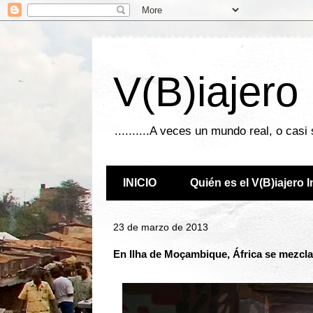
V(B)iajero
..........A veces un mundo real, o casi
INICIO
Quién es el V(B)iajero 
23 de marzo de 2013
En Ilha de Moçambique, África se mezcl