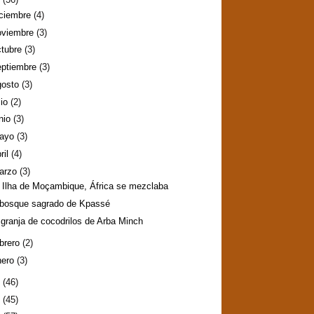
iciembre
(4)
oviembre
(3)
ctubre
(3)
eptiembre
(3)
gosto
(3)
lio
(2)
nio
(3)
ayo
(3)
ril
(4)
arzo
(3)
 Ilha de Moçambique, África se mezclaba
 bosque sagrado de Kpassé
 granja de cocodrilos de Arba Minch
ebrero
(2)
nero
(3)
2
(46)
1
(45)