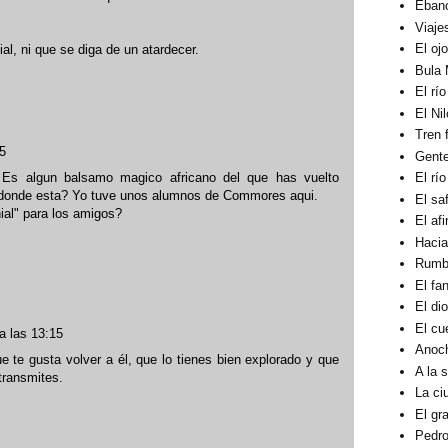
Éban
Viaje
El oj
cial, ni que se diga de un atardecer.
Bula 
El rí
El Ni
Tren 
5
Gent
 Es algun balsamo magico africano del que has vuelto
El rí
, donde esta? Yo tuve unos alumnos de Commores aqui.
El sa
ial" para los amigos?
El af
Hacia
Rumbo
El fa
El di
El cu
a las 13:15
Anoc
te gusta volver a él, que lo tienes bien explorado y que
A la 
 transmites.
La ci
El gra
Pedro