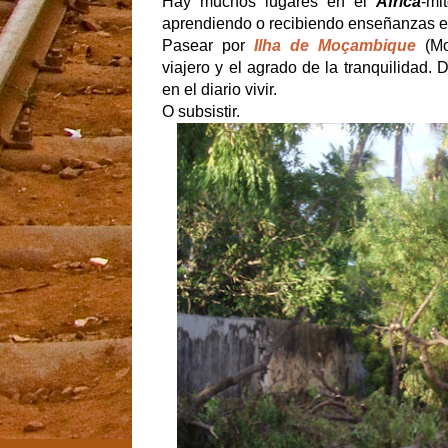
Hay muchos lugares en el
África
-mi
aprendiendo o recibiendo enseñanzas ex
Pasear por
Ilha de Moçambique
(Mo
viajero y el agrado de la tranquilidad.
en el diario vivir.
O subsistir.