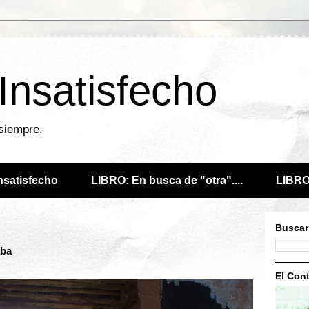
 Insatisfecho
 siempre.
Insatisfecho
LIBRO: En busca de "otra"....
LIBRO:
Buscar
aba
El Cont