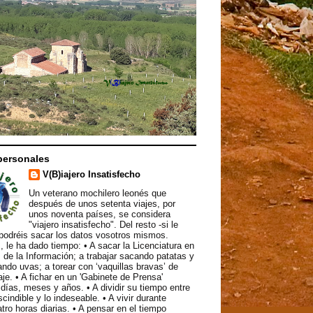
personales
V(B)iajero Insatisfecho
Un veterano mochilero leonés que
después de unos setenta viajes, por
unos noventa países, se considera
"viajero insatisfecho". Del resto -si le
podréis sacar los datos vosotros mismos.
, le ha dado tiempo: • A sacar la Licenciatura en
 de la Información; a trabajar sacando patatas y
ndo uvas; a torear con ‘vaquillas bravas’ de
aje. • A fichar en un 'Gabinete de Prensa'
ías, meses y años. • A dividir su tiempo entre
scindible y lo indeseable. • A vivir durante
atro horas diarias. • A pensar en el tiempo