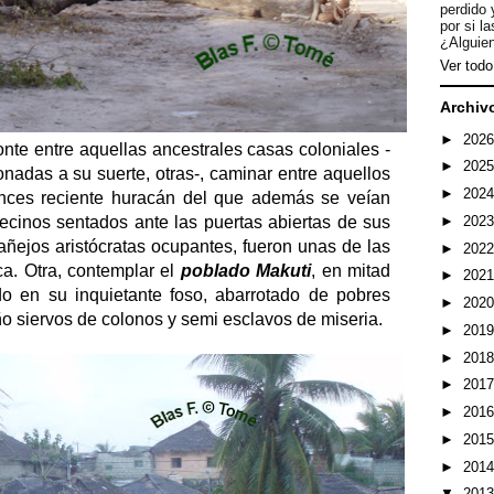
perdido 
por si l
¿Alguien
Ver todo 
Archiv
►
202
onte entre aquellas ancestrales casas coloniales -
►
202
nadas a su suerte, otras-, caminar entre aquellos
►
202
onces reciente huracán del que además se veían
►
202
vecinos sentados ante las puertas abiertas de sus
añejos aristócratas ocupantes, fueron unas de las
►
202
a. Otra, contemplar el
poblado Makuti
, en mitad
►
202
o en su inquietante foso, abarrotado de pobres
►
202
o siervos de colonos y semi esclavos de miseria.
►
201
►
201
►
201
►
201
►
201
►
201
▼
201