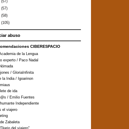
0
(57)
9
(57)
8
(58)
7
(105)
iar abuso
comendaciones CIBERESPACIO
Academia de la Lengua
ro experto / Paco Nadal
aNómada
ones / GloriaInfinita
 la India / Igoarinon
amiaus
llete de ida
@s / Emilio Fuentes
humante Independiente
s el viajero
eting
de Zabaleta
Diario del viajero"