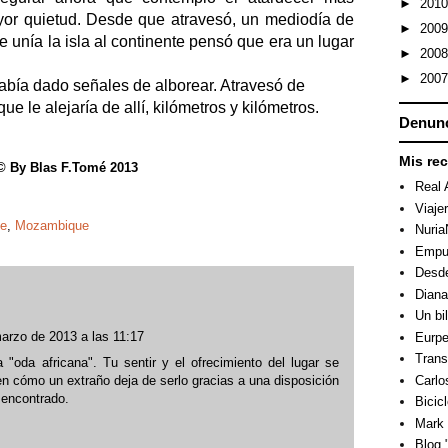
►
201
ayor quietud. Desde que atravesó, un mediodía de
►
200
 unía la isla al continente pensó que era un lugar
►
200
►
200
abía dado señales de alborear. Atravesó de
ue le alejaría de allí, kilómetros y kilómetros.
Denunc
Mis re
© By Blas F.Tomé 2013
Real 
Viaje
ue
,
Mozambique
Nuri
Empuj
Desde
Dian
Un bi
arzo de 2013 a las 11:17
Eurpe
Trans
"oda africana". Tu sentir y el ofrecimiento del lugar se
Carlo
n cómo un extraño deja de serlo gracias a una disposición
 encontrado.
Bicicl
Mark 
Blog "