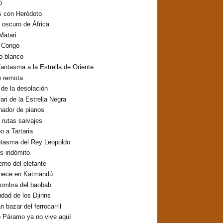
o
s con Heródoto
o oscuro de África
Matari
o Congo
lo blanco
fantasma a la Estrella de Oriente
e remota
o de la desolación
fari de la Estrella Negra
inador de pianos
 rutas salvajes
 a Tartaria
ntasma del Rey Leopoldo
os indómito
erno del elefante
hece en Katmandú
sombra del baobab
udad de los Djinns
n bazar del ferrocarril
 Páramo ya no vive aquí