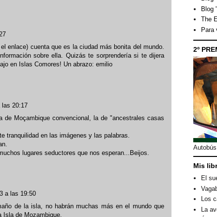
Blog 
The E
Para
27
 el enlace) cuenta que es la ciudad más bonita del mundo.
2º PRE
formación sobre ella. Quizás te sorprendería si te dijera
ajo en Islas Comores! Un abrazo: emilio
 las 20:17
lha de Moçambique convencional, la de "ancestrales casas
e tranquilidad en las imágenes y las palabras.
an.
Autobús 
uchos lugares seductores que nos esperan...Beijos.
Mis lib
El su
Vagab
3 a las 19:50
Los c
maño de la isla, no habrán muchas más en el mundo que
La av
la Isla de Mozambique.