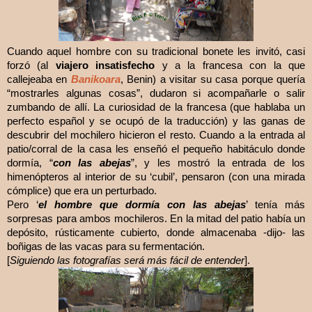
Cuando aquel hombre con su tradicional bonete les invitó, casi
forzó (al
viajero insatisfecho
y a la francesa con la que
callejeaba en
Banikoara
, Benin
) a visitar su casa porque quería
“mostrarles algunas cosas”, dudaron si acompañarle o salir
zumbando de allí. La curiosidad de la francesa (que hablaba un
perfecto español y se ocupó de la traducción) y las ganas de
descubrir del mochilero hicieron el resto. Cuando a la entrada al
patio/corral de la casa les enseñó el pequeño habitáculo donde
dormía, “
con las abejas
”, y les mostró la entrada de los
himenópteros al interior de su ‘cubil’, pensaron (con una mirada
cómplice) que era un perturbado.
Pero ‘
el hombre que dormía con las abejas
’ tenía más
sorpresas para ambos mochileros. En la mitad del patio había un
depósito, rústicamente cubierto, donde almacenaba -dijo- las
boñigas de las vacas para su fermentación.
[
Siguiendo las fotografías será más fácil de entender
].