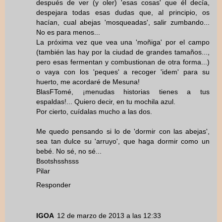
después de ver (y oler) 'esas cosas' que él decía,
despejara todas esas dudas que, al principio, os
hacían, cual abejas 'mosqueadas', salir zumbando...
No es para menos...
La próxima vez que vea una 'moñiga' por el campo
(también las hay por la ciudad de grandes tamaños...,
pero esas fermentan y combustionan de otra forma...)
o vaya con los 'peques' a recoger 'idem' para su
huerto, me acordaré de Mesuna!
BlasFTomé, ¡menudas historias tienes a tus
espaldas!... Quiero decir, en tu mochila azul.
Por cierto, cuídalas mucho a las dos.
Me quedo pensando si lo de 'dormir con las abejas',
sea tan dulce su 'arruyo', que haga dormir como un
bebé. No sé, no sé...
Bsotshsshsss
Pilar
Responder
IGOA
12 de marzo de 2013 a las 12:33