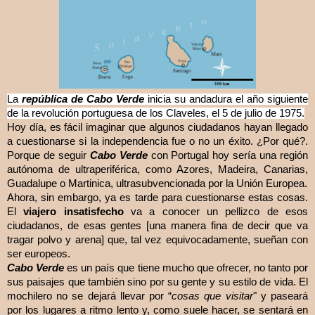
La
república de Cabo Verde
inicia su andadura el año siguiente
de la revolución portuguesa de los Claveles, el 5 de julio de 1975.
Hoy día, es fácil imaginar que algunos ciudadanos hayan llegado
a cuestionarse si la independencia fue o no un éxito. ¿Por qué?.
Porque de seguir
Cabo Verde
con Portugal hoy sería una región
autónoma de ultraperiférica, como Azores, Madeira, Canarias,
Guadalupe o Martinica, ultrasubvencionada por la Unión Europea.
Ahora, sin embargo, ya es tarde para cuestionarse estas cosas.
El
viajero insatisfecho
va a conocer un pellizco de esos
ciudadanos, de esas gentes [una manera fina de decir que va
tragar polvo y arena] que, tal vez equivocadamente, sueñan con
ser europeos.
Cabo Verde
es un país que tiene mucho que ofrecer, no tanto por
sus paisajes que también sino por su gente y su estilo de vida. El
mochilero no se dejará llevar por “
cosas que visitar
" y paseará
por los lugares a ritmo lento y, como suele hacer, se sentará en