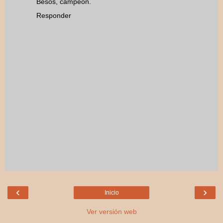
Besos, campeón.
Responder
‹
›
Inicio
Ver versión web