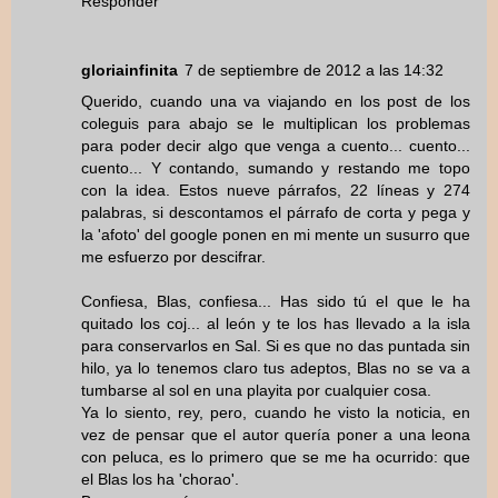
Responder
gloriainfinita
7 de septiembre de 2012 a las 14:32
Querido, cuando una va viajando en los post de los
coleguis para abajo se le multiplican los problemas
para poder decir algo que venga a cuento... cuento...
cuento... Y contando, sumando y restando me topo
con la idea. Estos nueve párrafos, 22 líneas y 274
palabras, si descontamos el párrafo de corta y pega y
la 'afoto' del google ponen en mi mente un susurro que
me esfuerzo por descifrar.
Confiesa, Blas, confiesa... Has sido tú el que le ha
quitado los coj... al león y te los has llevado a la isla
para conservarlos en Sal. Si es que no das puntada sin
hilo, ya lo tenemos claro tus adeptos, Blas no se va a
tumbarse al sol en una playita por cualquier cosa.
Ya lo siento, rey, pero, cuando he visto la noticia, en
vez de pensar que el autor quería poner a una leona
con peluca, es lo primero que se me ha ocurrido: que
el Blas los ha 'chorao'.