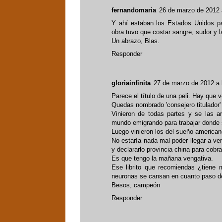
fernandomaria
26 de marzo de 2012 
Y ahí estaban los Estados Unidos pa
obra tuvo que costar sangre, sudor y 
Un abrazo, Blas.
Responder
gloriainfinita
27 de marzo de 2012 a 
Parece el título de una peli. Hay que ve
Quedas nombrado 'consejero titulador' 
Vinieron de todas partes y se las a
mundo emigrando para trabajar donde
Luego vinieron los del sueño american
No estaría nada mal poder llegar a ve
y declararlo provincia china para cobra
Es que tengo la mañana vengativa.
Ese librito que recomiendas ¿tiene 
neuronas se cansan en cuanto paso de
Besos, campeón
Responder