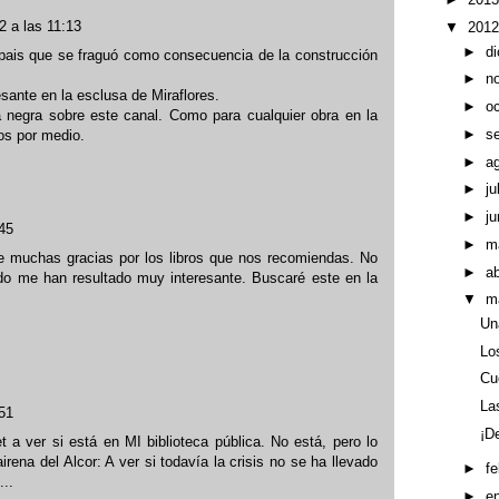
 a las 11:13
▼
201
►
d
el pais que se fraguó como consecuencia de la construcción
►
n
ante en la esclusa de Miraflores.
►
o
negra sobre este canal. Como para cualquier obra en la
►
s
os por medio.
►
a
►
ju
►
ju
45
►
m
e muchas gracias por los libros que nos recomiendas. No
►
ab
ído me han resultado muy interesante. Buscaré este en la
▼
m
Un
Lo
Cu
La
51
¡D
 a ver si está en MI biblioteca pública. No está, pero lo
rena del Alcor: A ver si todavía la crisis no se ha llevado
►
f
...
►
e