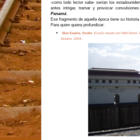
-como todo lector sabe- serían los estadouniden
antes intrigar, tramar y provocar convulsiones
Panamá
.
Ese fragmento de aquella época tiene su historia o
Para quien quiera profundizar:
Díaz Espino, Ovidio
.
El país creado por Wall Street.
Destino, 2004
.