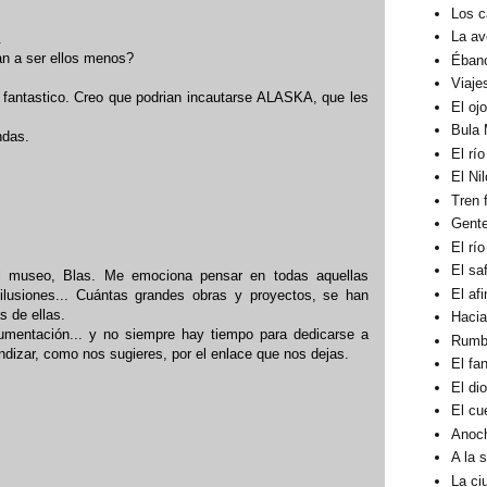
Los c
La av
.
an a ser ellos menos?
Éban
Viaje
 fantastico. Creo que podrian incautarse ALASKA, que les
El oj
Bula 
ndas.
El rí
El Ni
Tren 
Gent
El rí
El sa
el museo, Blas. Me emociona pensar en todas aquellas
El af
lusiones... Cuántas grandes obras y proyectos, se han
s de ellas.
Hacia
umentación... y no siempre hay tiempo para dedicarse a
Rumbo
ndizar, como nos sugieres, por el enlace que nos dejas.
El fa
El di
El cu
Anoc
A la 
La ci