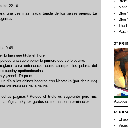
Bicicl
a las 22:10
Mark 
Blog "
ra, una vez más, sacar tajada de los paises ajenos. La
lágrimas.
Blog 
The E
Para
2º PRE
las 9:46
r lo bien que titula el Tigre.
porque una suele poner lo primero que se le ocurre.
rreglaron para entenderse, como siempre, los pobres del
 se pueday apañándoselas.
o y ¡zaca! ¡Tó pa mí!
r un día a los chinos hacerse con Nebraska (por decir uno)
rse los intereses de la deuda.
muchas páginas? Porque el título es sugerente pero mis
Autobús 
 la página 50 y los gordos se me hacen interminables.
Mis lib
El su
Vagab