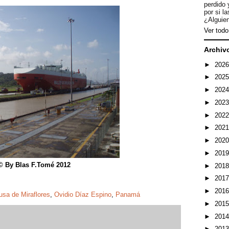
perdido 
por si l
¿Alguien
Ver todo 
Archiv
►
202
►
202
►
202
►
202
►
202
►
202
►
202
►
201
© By Blas F.Tomé 2012
►
201
►
201
►
201
usa de Miraflores
,
Ovidio Díaz Espino
,
Panamá
►
201
►
201
►
201