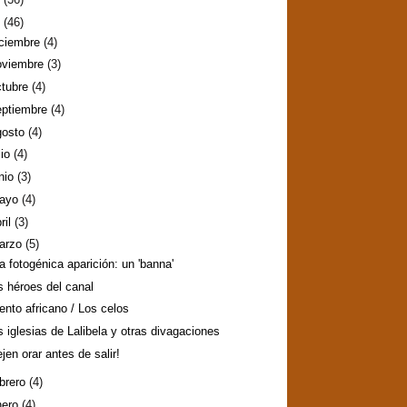
2
(46)
iciembre
(4)
oviembre
(3)
ctubre
(4)
eptiembre
(4)
gosto
(4)
lio
(4)
nio
(3)
ayo
(4)
ril
(3)
arzo
(5)
a fotogénica aparición: un 'banna'
s héroes del canal
ento africano / Los celos
s iglesias de Lalibela y otras divagaciones
ejen orar antes de salir!
ebrero
(4)
nero
(4)