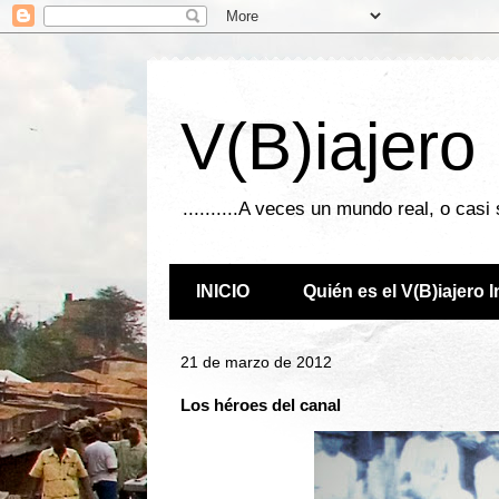
V(B)iajero
..........A veces un mundo real, o casi
INICIO
Quién es el V(B)iajero 
21 de marzo de 2012
Los héroes del canal