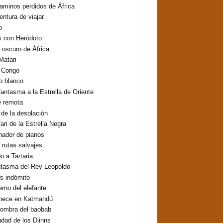
aminos perdidos de África
entura de viajar
o
s con Heródoto
o oscuro de África
Matari
o Congo
lo blanco
fantasma a la Estrella de Oriente
e remota
o de la desolación
fari de la Estrella Negra
inador de pianos
 rutas salvajes
 a Tartaria
ntasma del Rey Leopoldo
os indómito
erno del elefante
hece en Katmandú
sombra del baobab
udad de los Djinns