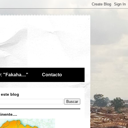
 "Fakaha...."
Contacto
 este blog
inente....