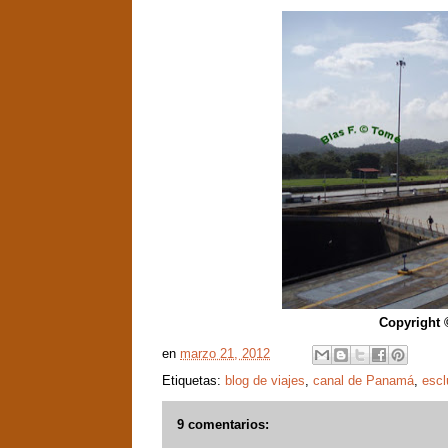
Copyright 
en
marzo 21, 2012
Etiquetas:
blog de viajes
,
canal de Panamá
,
escl
9 comentarios: