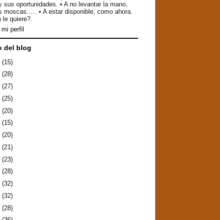
y sus oportunidades. • A no levantar la mano,
as moscas….. • A estar disponible, como ahora.
 le quiere?.
mi perfil
o del blog
6
(15)
5
(28)
4
(27)
3
(25)
2
(20)
1
(15)
0
(20)
9
(21)
8
(23)
7
(28)
6
(32)
5
(32)
4
(28)
3
(36)