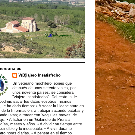
personales
V(B)iajero Insatisfecho
Un veterano mochilero leonés que
después de unos setenta viajes, por
unos noventa países, se considera
"viajero insatisfecho". Del resto -si le
podréis sacar los datos vosotros mismos.
, le ha dado tiempo: • A sacar la Licenciatura en
 de la Información; a trabajar sacando patatas y
ndo uvas; a torear con ‘vaquillas bravas’ de
aje. • A fichar en un 'Gabinete de Prensa'
ías, meses y años. • A dividir su tiempo entre
scindible y lo indeseable. • A vivir durante
atro horas diarias. • A pensar en el tiempo