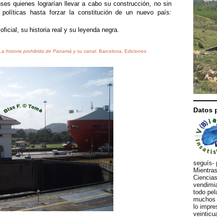
ses quienes lograrían llevar a cabo su construcción, no sin
 políticas hasta forzar la constitución de un nuevo país:
ficial, su historia real y su leyenda negra.
 La historia prohibida de Panamá y su canal
. Barcelona, Ediciones
Datos 
seguís- 
Mientras
Ciencias
vendimia
todo pel
muchos d
lo impre
veinticu