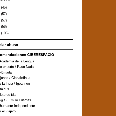
1
(45)
0
(57)
9
(57)
8
(58)
7
(105)
iar abuso
comendaciones CIBERESPACIO
Academia de la Lengua
ro experto / Paco Nadal
aNómada
ones / GloriaInfinita
 la India / Igoarinon
amiaus
llete de ida
@s / Emilio Fuentes
humante Independiente
s el viajero