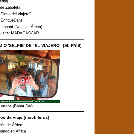
eting
de Zabaleta
Diario del viajero"
"EnriqueDans"
lephant (Noticias-África)
 visitar MADAGASCAR
MIO 'SELFIE' DE "EL VIAJERO" (EL PAÍS)
etíope (Bahar Dar)
ros de viaje (mochileros).
eño de África
undo en África