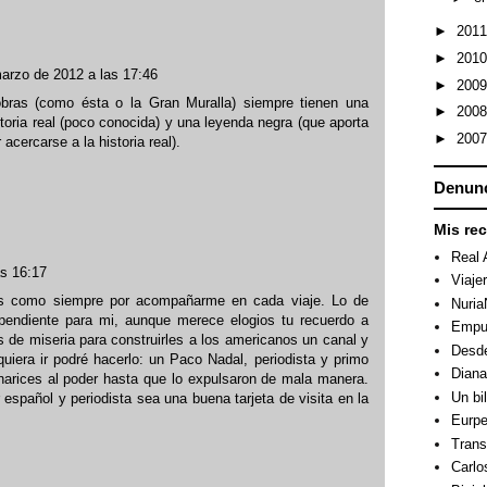
►
201
►
201
arzo de 2012 a las 17:46
►
200
ras (como ésta o la Gran Muralla) siempre tienen una
►
200
istoria real (poco conocida) y una leyenda negra (que aporta
►
200
 acercarse a la historia real).
Denunc
Mis re
Real 
as 16:17
Viaje
cias como siempre por acompañarme en cada viaje. Lo de
Nuri
pendiente para mi, aunque merece elogios tu recuerdo a
Empuj
s de miseria para construirles a los americanos un canal y
Desde
uiera ir podré hacerlo: un Paco Nadal, periodista y primo
Dian
arices al poder hasta que lo expulsaron de mala manera.
Un bi
español y periodista sea una buena tarjeta de visita en la
Eurpe
Trans
Carlo