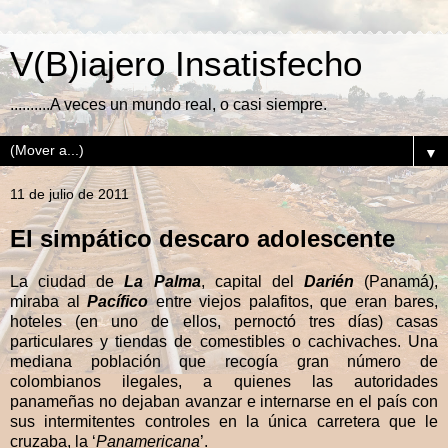
V(B)iajero Insatisfecho
..........A veces un mundo real, o casi siempre.
▼
11 de julio de 2011
El simpático descaro adolescente
La ciudad de
La Palma
, capital del
Darién
(Panamá),
miraba al
Pacífico
entre viejos palafitos, que eran bares,
hoteles (en uno de ellos, pernoctó tres días) casas
particulares y tiendas de comestibles o cachivaches. Una
mediana población que recogía gran número de
colombianos ilegales, a quienes las autoridades
panameñas no dejaban avanzar e internarse en el país con
sus intermitentes controles en la única carretera que le
cruzaba, la ‘
Panamericana
’.