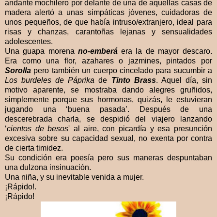
andante mochilero por delante de una de aquellas casas de
madera alertó a unas simpáticas jóvenes, cuidadoras de
unos pequeños, de que había intruso/extranjero, ideal para
risas y chanzas, carantoñas lejanas y sensualidades
adolescentes.
Una guapa morena
no-emberá
era la de mayor descaro.
Era como una flor, azahares o jazmines, pintados por
Sorolla
pero también un cuerpo cincelado para sucumbir a
Los burdeles de Páprika
de
Tinto Brass
. Aquel día, sin
motivo aparente, se mostraba dando alegres gruñidos,
simplemente porque sus hormonas, quizás, le estuvieran
jugando una ‘buena pasada’. Después de una
descerebrada charla, se despidió del viajero lanzando
‘
cientos de besos
' al aire, con picardía y esa presunción
excesiva sobre su capacidad sexual, no exenta por contra
de cierta timidez.
Su condición era poesía pero sus maneras despuntaban
una dulzona insinuación.
Una niña, y su inevitable venida a mujer.
¡Rápido!.
¡Rápido!