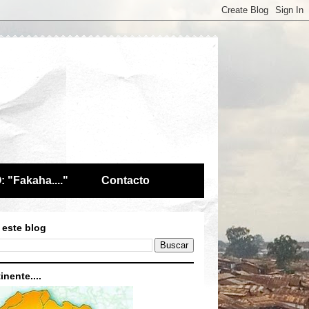
 "Fakaha...."
Contacto
 este blog
inente....