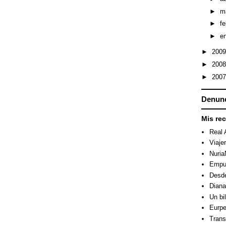
►
m
►
f
►
e
►
200
►
200
►
200
Denunc
Mis re
Real 
Viaje
Nuri
Empuj
Desde
Dian
Un bi
Eurpe
Trans