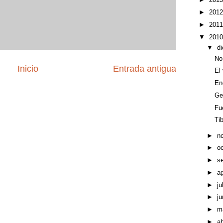
►
201
►
201
▼
201
▼
d
No
Inicio
Entrada antigua
El
En
Ge
Fu
Ti
►
n
►
o
►
s
►
a
►
ju
►
ju
►
m
►
ab