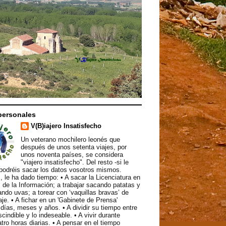
personales
V(B)iajero Insatisfecho
Un veterano mochilero leonés que
después de unos setenta viajes, por
unos noventa países, se considera
"viajero insatisfecho". Del resto -si le
podréis sacar los datos vosotros mismos.
, le ha dado tiempo: • A sacar la Licenciatura en
 de la Información; a trabajar sacando patatas y
ndo uvas; a torear con ‘vaquillas bravas’ de
aje. • A fichar en un 'Gabinete de Prensa'
ías, meses y años. • A dividir su tiempo entre
scindible y lo indeseable. • A vivir durante
atro horas diarias. • A pensar en el tiempo