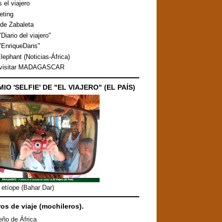
s el viajero
eting
de Zabaleta
Diario del viajero"
"EnriqueDans"
lephant (Noticias-África)
 visitar MADAGASCAR
MIO 'SELFIE' DE "EL VIAJERO" (EL PAÍS)
etíope (Bahar Dar)
ros de viaje (mochileros).
eño de África