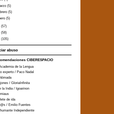
arzo
(5)
ebrero
(5)
nero
(5)
9
(57)
8
(58)
7
(105)
iar abuso
comendaciones CIBERESPACIO
Academia de la Lengua
ro experto / Paco Nadal
aNómada
ones / GloriaInfinita
 la India / Igoarinon
amiaus
llete de ida
@s / Emilio Fuentes
humante Independiente