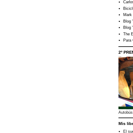
Carlo
Bicicl
Mark 
Blog "
Blog 
The E
Para
2º PRE
Autobús 
Mis lib
El su