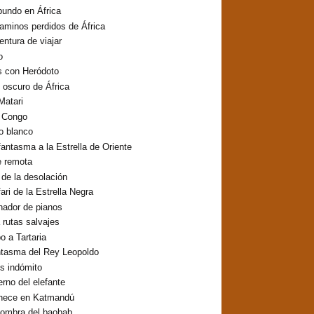
undo en África
aminos perdidos de África
entura de viajar
o
s con Heródoto
o oscuro de África
Matari
o Congo
lo blanco
fantasma a la Estrella de Oriente
e remota
o de la desolación
fari de la Estrella Negra
inador de pianos
 rutas salvajes
 a Tartaria
ntasma del Rey Leopoldo
os indómito
erno del elefante
hece en Katmandú
sombra del baobab