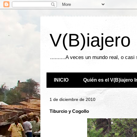
V(B)iajero
..........A veces un mundo real, o casi
INICIO
Quién es el V(B)iajero 
1 de diciembre de 2010
Tiburcio y Cogollo