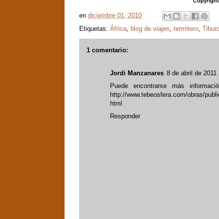
Copyright
en
diciembre 01, 2010
Etiquetas:
África
,
blog de viajes
,
termitero
,
Tibur
1 comentario:
Jordi Manzanares
8 de abril de 2011
Puede encontrarse más informaci
http://www.tebeosfera.com/obras/publ
html
Responder