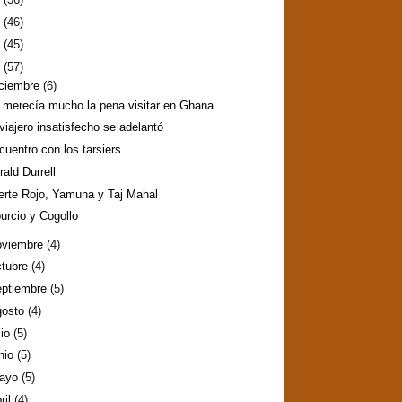
2
(46)
1
(45)
0
(57)
iciembre
(6)
 merecía mucho la pena visitar en Ghana
 viajero insatisfecho se adelantó
cuentro con los tarsiers
rald Durrell
erte Rojo, Yamuna y Taj Mahal
burcio y Cogollo
oviembre
(4)
ctubre
(4)
eptiembre
(5)
gosto
(4)
lio
(5)
nio
(5)
ayo
(5)
ril
(4)