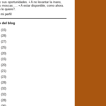
y sus oportunidades. • A no levantar la mano,
as moscas….. • A estar disponible, como ahora.
 le quiere?.
mi perfil
o del blog
6
(15)
5
(28)
4
(27)
3
(25)
2
(20)
1
(15)
0
(20)
9
(21)
8
(23)
7
(28)
6
(32)
5
(32)
4
(28)
3
(36)