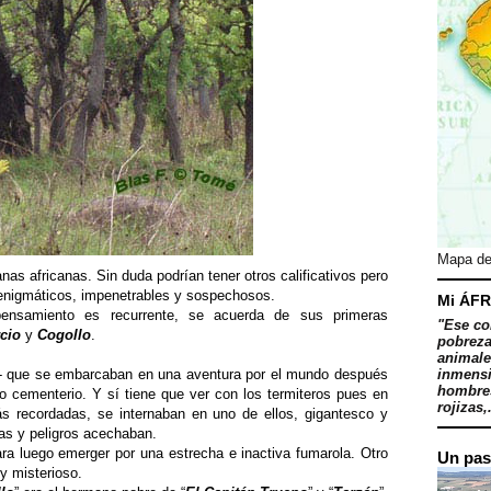
Mapa de
nas africanas. Sin duda podrían tener otros calificativos pero
 enigmáticos, impenetrables y sospechosos.
Mi ÁFR
nsamiento es recurrente, se acuerda de sus primeras
"Ese co
cio
y
Cogollo
.
pobreza
animale
aro- que se embarcaban en una aventura por el mundo después
inmensi
hombres
jo cementerio. Y sí tiene que ver con los termiteros pues en
rojizas,.
s recordadas, se internaban en uno de ellos, gigantesco y
as y peligros acechaban.
a luego emerger por una estrecha e inactiva fumarola. Otro
Un pas
y misterioso.