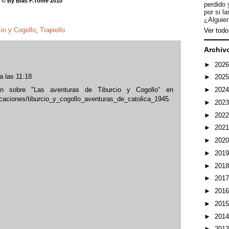
 © By Blas F.Tomé 2010
perdido 
por si l
¿Alguien
cio y Cogollo
,
Trapiello
Ver todo 
Archiv
►
202
 a las 11:18
►
202
ón sobre "Las aventuras de Tiburcio y Cogollo" en
►
202
icaciones/tiburcio_y_cogollo_aventuras_de_catolica_1945.
►
202
►
202
►
202
►
202
►
201
►
201
►
201
►
201
►
201
►
201
►
201