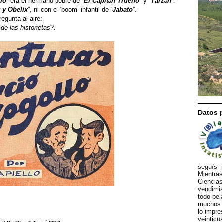
llo
” era el hermano pobre de “
El Capitán Trueno
” y “
Tarzán
”.
x y Obelix
”, ni con el ‘boom’ infantil de “
Jabato
”.
egunta al aire:
 de las historietas
?.
Datos 
seguís- 
Mientras
Ciencias
vendimia
todo pel
muchos d
lo impre
veinticu