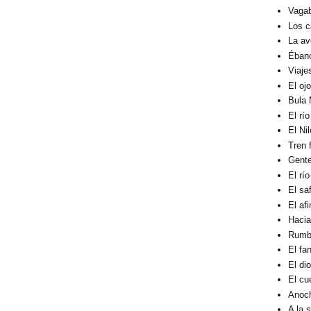
Vagab
Los c
La av
Éban
Viaje
El oj
Bula 
El rí
El Ni
Tren 
Gent
El rí
El sa
El af
Hacia
Rumbo
El fa
El di
El cu
Anoc
A la 