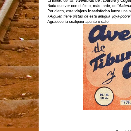
El libreto de las “
Aventuras de Tiburcio y Cogo
Nada que ver con el éxito, más tarde, de “
Asteri
Por cierto, este
viajero insatisfecho
lanza una pr
¿
Alguien tiene pistas de esta antigua ‘joya-pobre’
Agradecería cualquier apunte o dato.