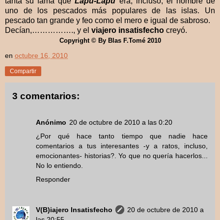
tanta su fama que
Lapu-Lapu
era, incluso, el nombre de
uno de los pescados más populares de las islas. Un
pescado tan grande y feo como el mero e igual de sabroso.
Decían,……………., y el
viajero insatisfecho
creyó.
Copyright © By Blas F.Tomé 2010
en
octubre 16, 2010
Compartir
3 comentarios:
Anónimo
20 de octubre de 2010 a las 0:20
¿Por qué hace tanto tiempo que nadie hace
comentarios a tus interesantes -y a ratos, incluso,
emocionantes- historias?. Yo que no quería hacerlos...
No lo entiendo.
Responder
V(B)iajero Insatisfecho
20 de octubre de 2010 a
las 20:55