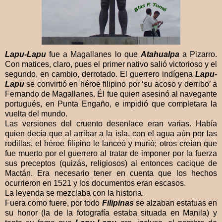
Lapu-Lapu
fue a Magallanes lo que
Atahualpa
a Pizarro.
Con matices, claro, pues el primer nativo salió victorioso y el
segundo, en cambio, derrotado. El guerrero indígena
Lapu-
Lapu
se convirtió en héroe filipino por ‘su acoso y derribo’ a
Fernando de Magallanes. Él fue quien asesinó al navegante
portugués, en Punta Engaño, e impidió que completara la
vuelta del mundo.
Las versiones del cruento desenlace eran varias. Había
quien decía que al arribar a la isla, con el agua aún por las
rodillas, el héroe filipino le lanceó y murió; otros creían que
fue muerto por el guerrero al tratar de imponer por la fuerza
sus preceptos (quizás, religiosos) al entonces cacique de
Mactán. Era necesario tener en cuenta que los hechos
ocurrieron en 1521 y los documentos eran escasos.
La leyenda se mezclaba con la historia.
Fuera como fuere, por todo
Filipinas
se alzaban estatuas en
su honor (la de la fotografía estaba situada en Manila) y