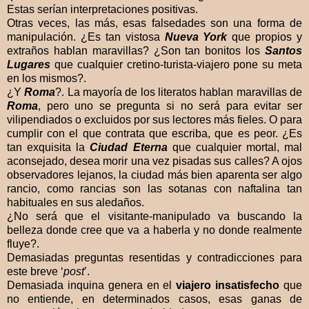
Estas serían interpretaciones positivas.
Otras veces, las más, esas falsedades son una forma de
manipulación. ¿Es tan vistosa
Nueva York
que propios y
extraños hablan maravillas? ¿Son tan bonitos los
Santos
Lugares
que cualquier cretino-turista-viajero pone su meta
en los mismos?.
¿Y
Roma
?. La mayoría de los literatos hablan maravillas de
Roma
, pero uno se pregunta si no será para evitar ser
vilipendiados o excluidos por sus lectores más fieles. O para
cumplir con el que contrata que escriba, que es peor. ¿Es
tan exquisita la
Ciudad Eterna
que cualquier mortal, mal
aconsejado, desea morir una vez pisadas sus calles? A ojos
observadores lejanos, la ciudad más bien aparenta ser algo
rancio, como rancias son las sotanas con naftalina tan
habituales en sus aledaños.
¿No será que el visitante-manipulado va buscando la
belleza donde cree que va a haberla y no donde realmente
fluye?.
Demasiadas preguntas resentidas y contradicciones para
este breve ‘
post
’.
Demasiada inquina genera en el
viajero insatisfecho
que
no entiende, en determinados casos, esas ganas de