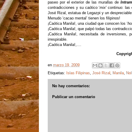
paseo por el exterior de las murallas de
Intra
contradicciones y su caótico ‘
mix
' continuo: la
José Rizal, estatua de Legazpi y un despreciable
Menudo ‘cacao mental’ tienen los filipinos!
¡Caótica Manila!, una ciudad que conocen los ‘
ho
¡Caótica Manila!, que palpó todas las contradicci
¡Caótica Manila!, necesitada de inversiones, p
irrespirable.
¡Caótica Manila!,....
Copyrig
en
marzo 19, 2009
Etiquetas:
Islas Filipinas
,
José Rizal
,
Manila
,
Nol
No hay comentarios:
Publicar un comentario