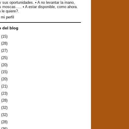
y sus oportunidades. • A no levantar la mano,
as moscas….. • A estar disponible, como ahora.
 le quiere?.
mi perfil
o del blog
6
(15)
5
(28)
4
(27)
3
(25)
2
(20)
1
(15)
0
(20)
9
(21)
8
(23)
7
(28)
6
(32)
5
(32)
4
(28)
3
(36)