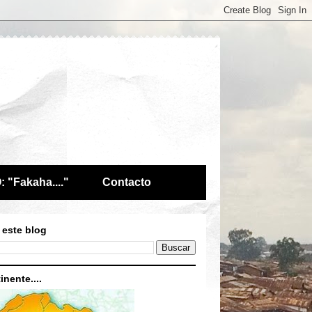
 "Fakaha...."
Contacto
 este blog
inente....