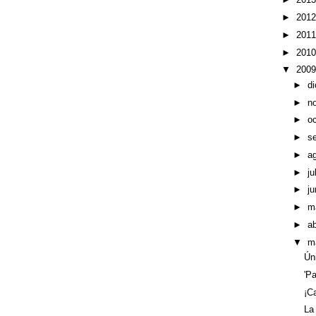
►
201
►
201
►
201
▼
200
►
d
►
n
►
o
►
s
►
a
►
ju
►
ju
►
m
►
ab
▼
m
Ún
'P
¡C
La 