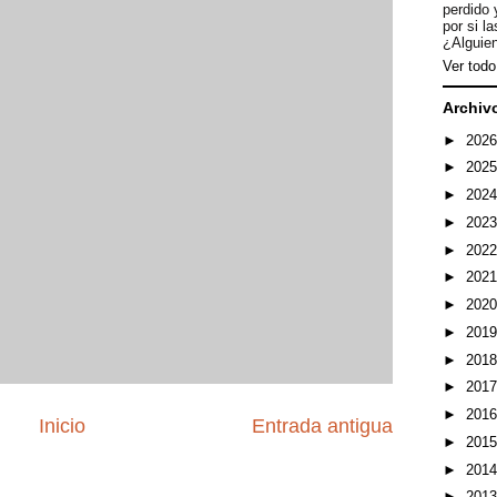
perdido 
por si l
¿Alguien
Ver todo 
Archiv
►
202
►
202
►
202
►
202
►
202
►
202
►
202
►
201
►
201
►
201
►
201
Inicio
Entrada antigua
►
201
►
201
►
201