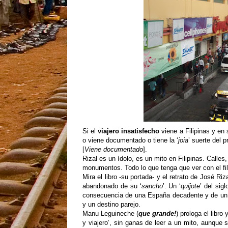
Si el
viajero insatisfecho
viene a Filipinas y en 
o viene documentado o tiene la ‘
joia
’ suerte del p
[
Viene documentado
].
Rizal es un ídolo, es un mito en Filipinas. Calles,
monumentos. Todo lo que tenga que ver con el fil
Mira el libro -su portada- y el retrato de José Ri
abandonado de su ‘
sancho
’. Un ‘
quijote
’ del sig
consecuencia de una España decadente y de un 
y un destino parejo.
Manu Leguineche (
que grande!
) prologa el libr
y viajero’, sin ganas de leer a un mito, aunque