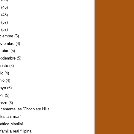
2
(46)
1
(45)
0
(57)
9
(57)
iciembre
(5)
oviembre
(4)
ctubre
(5)
eptiembre
(5)
gosto
(3)
lio
(4)
nio
(4)
ayo
(6)
ril
(5)
arzo
(6)
icamente las 'Chocolate Hills'
akistani man'
aótica Manila!
familia real filipina