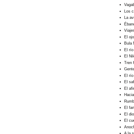
Vagab
Los c
La av
Éban
Viaje
El oj
Bula 
El rí
El Ni
Tren 
Gent
El rí
El sa
El af
Hacia
Rumbo
El fa
El di
El cu
Anoc
A la 