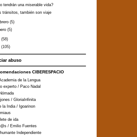
o tendrán una miserable vida?
s tránsitos, también son viaje
ebrero
(5)
nero
(5)
8
(58)
7
(105)
iar abuso
comendaciones CIBERESPACIO
Academia de la Lengua
ro experto / Paco Nadal
aNómada
ones / GloriaInfinita
 la India / Igoarinon
amiaus
llete de ida
@s / Emilio Fuentes
humante Independiente