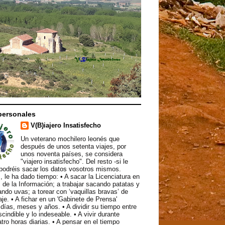
personales
V(B)iajero Insatisfecho
Un veterano mochilero leonés que
después de unos setenta viajes, por
unos noventa países, se considera
"viajero insatisfecho". Del resto -si le
podréis sacar los datos vosotros mismos.
, le ha dado tiempo: • A sacar la Licenciatura en
 de la Información; a trabajar sacando patatas y
ndo uvas; a torear con ‘vaquillas bravas’ de
aje. • A fichar en un 'Gabinete de Prensa'
ías, meses y años. • A dividir su tiempo entre
scindible y lo indeseable. • A vivir durante
atro horas diarias. • A pensar en el tiempo