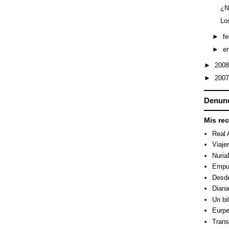
¿N
Lo
►
f
►
e
►
200
►
200
Denunc
Mis re
Real 
Viaje
Nuri
Empuj
Desde
Dian
Un bi
Eurpe
Trans