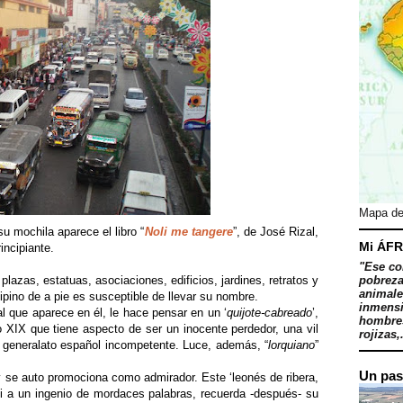
Mapa de
su mochila aparece el libro “
Noli me tangere
”, de José Rizal,
Mi ÁFR
rincipiante.
"Ese co
 plazas, estatuas, asociaciones, edificios, jardines, retratos y
pobreza
animale
ipino de a pie es susceptible de llevar su nombre.
inmensi
zal que aparece en él, le hace pensar en un ‘
quijote-cabreado
’,
hombres
lo XIX que tiene aspecto de ser un inocente perdedor, una vil
rojizas,.
generalato español incompetente. Luce, además, “
lorquiano
”
Un pas
o y se auto promociona como admirador. Este ‘leonés de ribera,
 si a un ingenio de mordaces palabras, recuerda -después- su