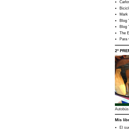
Carlo
Bicicl
Mark 
Blog "
Blog 
The E
Para
2º PRE
Autobús 
Mis lib
El su