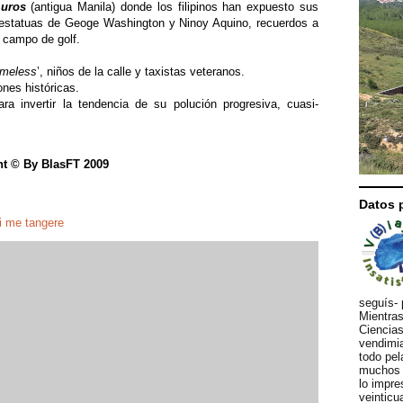
muros
(antigua Manila) donde los filipinos han expuesto sus
s estatuas de Geoge Washington y Ninoy Aquino, recuerdos a
 campo de golf.
meless
’, niños de la calle y taxistas veteranos.
ones históricas.
ara invertir la tendencia de su polución progresiva, cuasi-
ht © By BlasFT 2009
Datos 
i me tangere
seguís- 
Mientras
Ciencias
vendimia
todo pel
muchos d
lo impre
veinticu