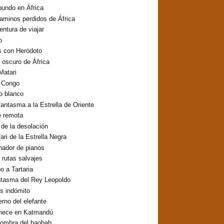
undo en África
aminos perdidos de África
entura de viajar
o
s con Heródoto
o oscuro de África
Matari
o Congo
lo blanco
fantasma a la Estrella de Oriente
e remota
o de la desolación
fari de la Estrella Negra
inador de pianos
 rutas salvajes
 a Tartaria
ntasma del Rey Leopoldo
os indómito
erno del elefante
hece en Katmandú
sombra del baobab