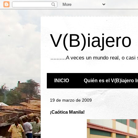
V(B)iajero
..........A veces un mundo real, o casi
INICIO
Quién es el V(B)iajero 
19 de marzo de 2009
¡Caótica Manila!