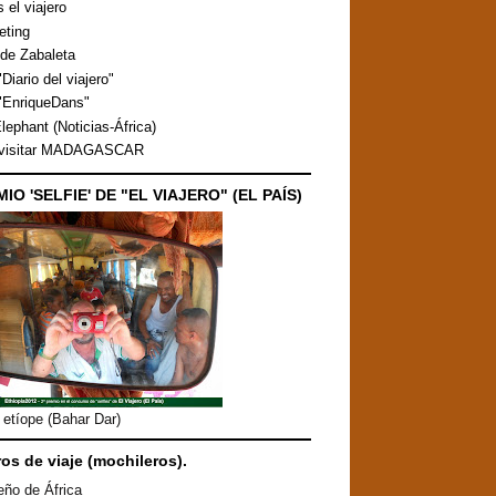
s el viajero
eting
de Zabaleta
Diario del viajero"
"EnriqueDans"
lephant (Noticias-África)
 visitar MADAGASCAR
MIO 'SELFIE' DE "EL VIAJERO" (EL PAÍS)
etíope (Bahar Dar)
ros de viaje (mochileros).
eño de África