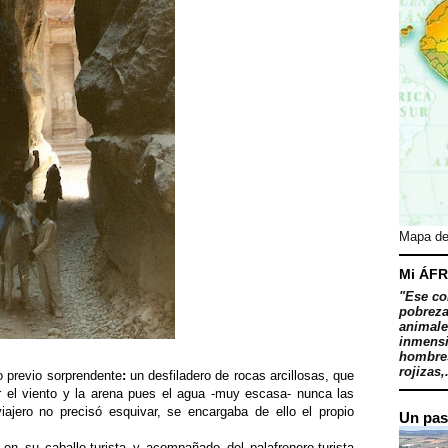
Mapa de
Mi ÁFR
"Ese co
pobreza
animale
inmensi
hombres
rojizas,.
vo previo sorprendente
:
un desfiladero de rocas arcillosas, que
 el viento y la arena pues el agua -muy escasa- nunca las
viajero no precisó esquivar, se encargaba de ello el propio
Un pas
n su caballo-turista y acompañado del palafrenero-turista