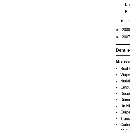
En
Ell
►
e
►
200
►
200
Denunc
Mis re
Real 
Viaje
Nuri
Empuj
Desde
Dian
Un bi
Eurpe
Trans
Carlo