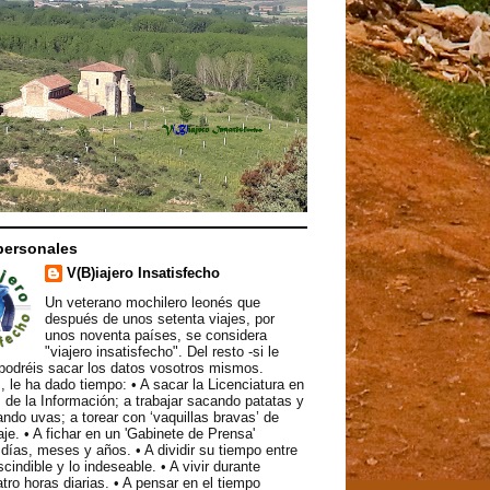
personales
V(B)iajero Insatisfecho
Un veterano mochilero leonés que
después de unos setenta viajes, por
unos noventa países, se considera
"viajero insatisfecho". Del resto -si le
podréis sacar los datos vosotros mismos.
, le ha dado tiempo: • A sacar la Licenciatura en
 de la Información; a trabajar sacando patatas y
ndo uvas; a torear con ‘vaquillas bravas’ de
aje. • A fichar en un 'Gabinete de Prensa'
ías, meses y años. • A dividir su tiempo entre
scindible y lo indeseable. • A vivir durante
atro horas diarias. • A pensar en el tiempo