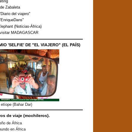
eting
de Zabaleta
Diario del viajero"
"EnriqueDans"
lephant (Noticias-África)
 visitar MADAGASCAR
MIO 'SELFIE' DE "EL VIAJERO" (EL PAÍS)
etíope (Bahar Dar)
ros de viaje (mochileros).
eño de África
undo en África