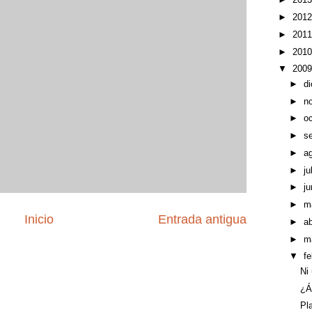
►
201
►
201
►
201
▼
200
►
d
►
n
►
o
►
s
►
a
►
ju
►
ju
►
m
Inicio
Entrada antigua
►
ab
►
m
▼
f
Ni
¿Á
Pl