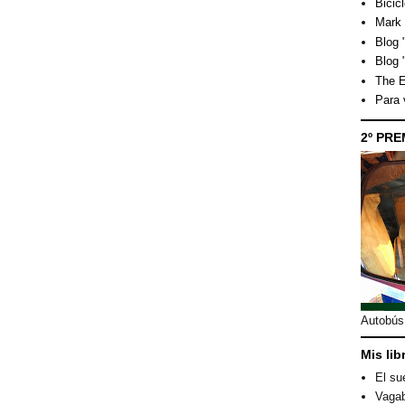
Bicicl
Mark 
Blog "
Blog 
The E
Para
2º PRE
Autobús 
Mis lib
El su
Vagab