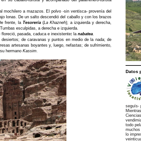
a al mochilero a mazazos. El polvo -sin ventisca- provenía del
ajo lonas. De un salto descendió del caballo y con los brazos
De frente, la
Tesorería
(
La Khazneh
); a izquierda y derecha,
. Tumbas esculpidas, a derecha e izquierda.
e floreció, pasada, caduca e inexistente
:
la
nabatea
.
 desiertos; de caravanas y puntos en medio de la nada; de
resas artesanas boyantes y, luego, nefastas; de sufrimiento,
su hermano
Kassim
.
Datos 
seguís- 
Mientras
Ciencias
vendimia
todo pel
muchos d
lo impre
veinticu