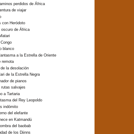
aminos perdidos de África
entura de viajar
o
s con Heródoto
o oscuro de África
Matari
o Congo
lo blanco
fantasma a la Estrella de Oriente
e remota
o de la desolación
fari de la Estrella Negra
inador de pianos
 rutas salvajes
 a Tartaria
ntasma del Rey Leopoldo
os indómito
erno del elefante
hece en Katmandú
sombra del baobab
udad de los Djinns