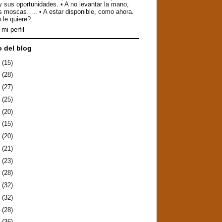
y sus oportunidades. • A no levantar la mano,
as moscas….. • A estar disponible, como ahora.
 le quiere?.
mi perfil
o del blog
6
(15)
5
(28)
4
(27)
3
(25)
2
(20)
1
(15)
0
(20)
9
(21)
8
(23)
7
(28)
6
(32)
5
(32)
4
(28)
3
(36)