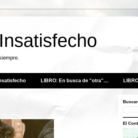
 Insatisfecho
 siempre.
Insatisfecho
LIBRO: En busca de "otra"....
LIBRO:
Buscar
El Cont