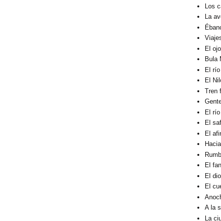
Los c
La av
Éban
Viaje
El oj
Bula 
El rí
El Ni
Tren 
Gent
El rí
El sa
El af
Hacia
Rumbo
El fa
El di
El cu
Anoc
A la 
La ci