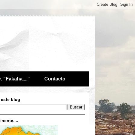
 "Fakaha...."
Contacto
 este blog
inente....