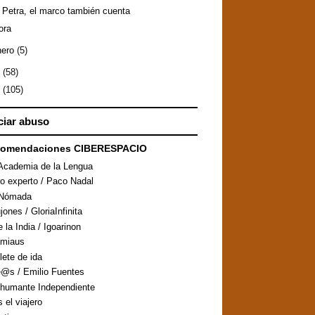
 Petra, el marco también cuenta
ora
nero
(5)
8
(58)
7
(105)
iar abuso
comendaciones CIBERESPACIO
Academia de la Lengua
ro experto / Paco Nadal
aNómada
ones / GloriaInfinita
 la India / Igoarinon
amiaus
llete de ida
@s / Emilio Fuentes
humante Independiente
s el viajero