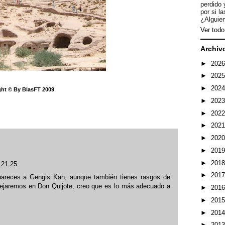
perdido 
por si l
¿Alguien
Ver todo 
Archiv
►
202
►
202
►
202
ht © By BlasFT 2009
►
202
►
202
►
202
►
202
►
201
►
201
 21:25
►
201
pareces a Gengis Kan, aunque también tienes rasgos de
e dejaremos en Don Quijote, creo que es lo más adecuado a
►
201
►
201
►
201
►
201