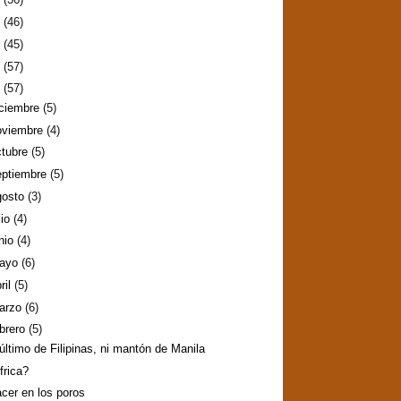
2
(46)
1
(45)
0
(57)
9
(57)
iciembre
(5)
oviembre
(4)
ctubre
(5)
eptiembre
(5)
gosto
(3)
lio
(4)
nio
(4)
ayo
(6)
ril
(5)
arzo
(6)
ebrero
(5)
 último de Filipinas, ni mantón de Manila
frica?
acer en los poros