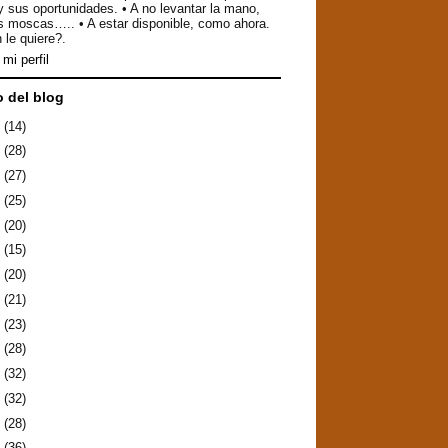
y sus oportunidades. • A no levantar la mano,
as moscas….. • A estar disponible, como ahora.
 le quiere?.
mi perfil
o del blog
6
(14)
5
(28)
4
(27)
3
(25)
2
(20)
1
(15)
0
(20)
9
(21)
8
(23)
7
(28)
6
(32)
5
(32)
4
(28)
3
(36)