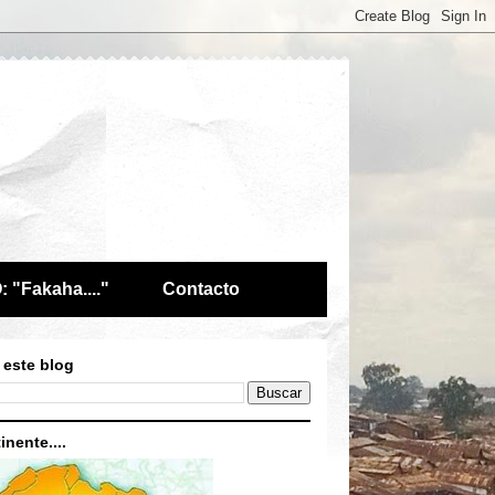
 "Fakaha...."
Contacto
 este blog
inente....