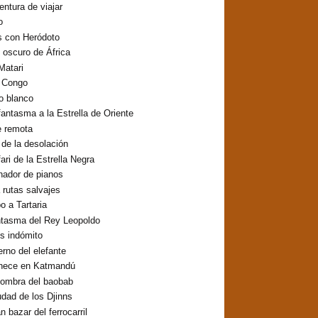
entura de viajar
o
s con Heródoto
o oscuro de África
Matari
o Congo
lo blanco
fantasma a la Estrella de Oriente
e remota
o de la desolación
fari de la Estrella Negra
inador de pianos
 rutas salvajes
 a Tartaria
ntasma del Rey Leopoldo
os indómito
erno del elefante
hece en Katmandú
sombra del baobab
udad de los Djinns
n bazar del ferrocarril