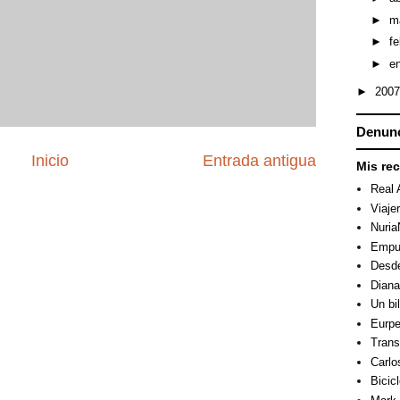
►
m
►
f
►
e
►
200
Denunc
Inicio
Entrada antigua
Mis re
Real 
Viaje
Nuri
Empuj
Desde
Dian
Un bi
Eurpe
Trans
Carlo
Bicicl