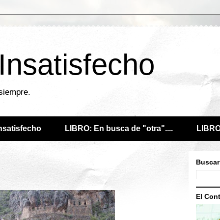
 Insatisfecho
 siempre.
Insatisfecho
LIBRO: En busca de "otra"....
LIBRO:
Buscar
El Cont