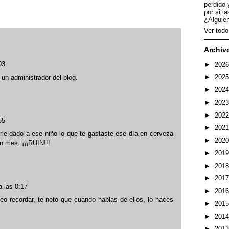
perdido 
por si l
¿Alguien
Ver todo 
Archiv
03
►
202
►
202
un administrador del blog.
►
202
►
202
►
202
55
►
202
rle dado a ese niño lo que te gastaste ese día en cerveza
►
202
n mes. ¡¡¡RUIN!!!
►
201
►
201
►
201
a las 0:17
►
201
eo recordar, te noto que cuando hablas de ellos, lo haces
►
201
►
201
►
201