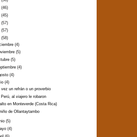
2
(46)
1
(45)
0
(57)
9
(57)
8
(58)
iciembre
(4)
oviembre
(5)
ctubre
(5)
eptiembre
(4)
gosto
(4)
lio
(4)
l vez un refrán o un proverbio
 Perú, al viajero le robaron
alto en Monteverde (Costa Rica)
 niño de Ollantaytambo
nio
(5)
ayo
(4)
ril
(6)