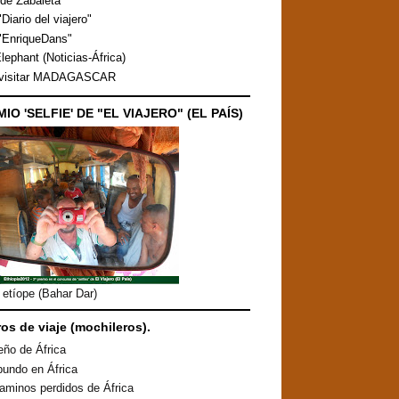
de Zabaleta
Diario del viajero"
"EnriqueDans"
lephant (Noticias-África)
 visitar MADAGASCAR
MIO 'SELFIE' DE "EL VIAJERO" (EL PAÍS)
etíope (Bahar Dar)
ros de viaje (mochileros).
eño de África
undo en África
aminos perdidos de África