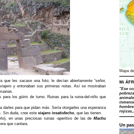
Mapa de
a que les sacase una foto; le decían abiertamente “señor,
Mi ÁFR
 viajero y entonaban sus primeras notas. Así se mostraban
"Ese co
eruanas.
pobreza
as para los
güiris
de turno. Ruinas para la ruina-del-niño que
animale
inmensi
hombres
a darles para que pidan más. Sería otorgarles una esperanza
rojizas,.
s. Sin duda, cree este
viajero insatisfecho
, que las tienen.
rlo), en unas preciosas ruinas -aperitivo de las de
Machu
diera que cantara.
Un pas