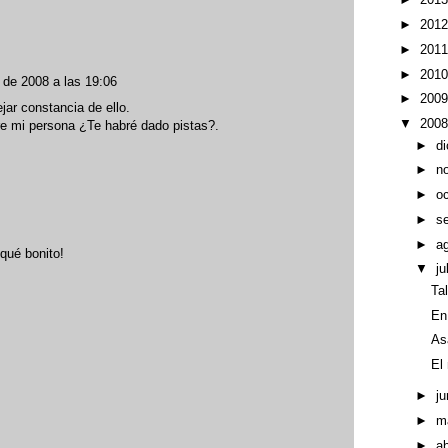
►
201
►
201
►
201
o de 2008 a las 19:06
►
200
jar constancia de ello.
▼
200
re mi persona ¿Te habré dado pistas?.
►
d
►
n
►
o
►
s
►
a
 qué bonito!
▼
ju
Ta
En
As
El
►
ju
►
m
►
ab