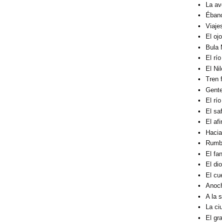
La av
Éban
Viaje
El oj
Bula 
El rí
El Ni
Tren 
Gent
El rí
El sa
El af
Hacia
Rumbo
El fa
El di
El cu
Anoc
A la 
La ci
El gra