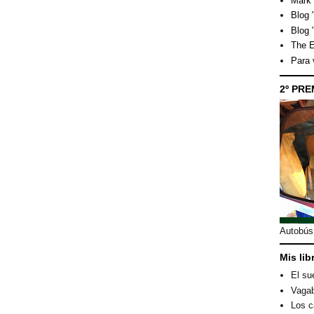
Mark 
Blog "
Blog 
The E
Para
2º PRE
Autobús 
Mis lib
El su
Vagab
Los c