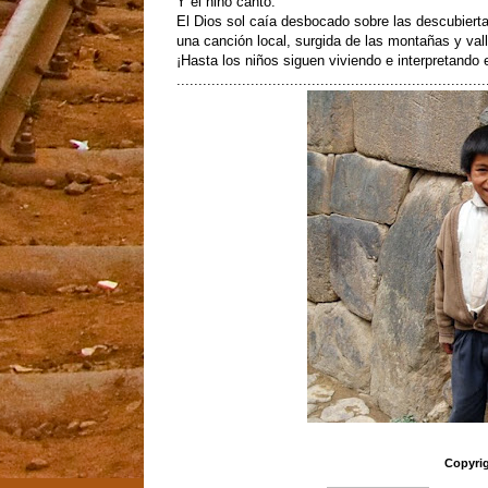
Y el niño cantó.
El Dios sol caía desbocado sobre las descubierta
una canción local, surgida de las montañas y vall
¡Hasta los niños siguen viviendo e interpretando
.......................................................................
Copyrig