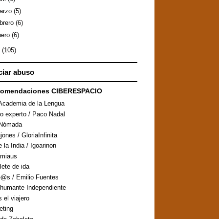
arzo
(5)
ebrero
(6)
nero
(6)
7
(105)
iar abuso
comendaciones CIBERESPACIO
Academia de la Lengua
ro experto / Paco Nadal
aNómada
ones / GloriaInfinita
 la India / Igoarinon
amiaus
llete de ida
@s / Emilio Fuentes
humante Independiente
s el viajero
eting