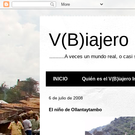
V(B)iajero
..........A veces un mundo real, o casi
INICIO
Quién es el V(B)iajero 
6 de julio de 2008
El niño de Ollantaytambo