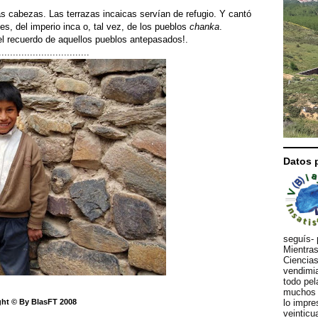
s cabezas. Las terrazas incaicas servían de refugio. Y cantó
es, del imperio inca o, tal vez, de los pueblos
chanka
.
 el recuerdo de aquellos pueblos antepasados!.
................................
Datos 
seguís- 
Mientras
Ciencias
vendimia
todo pel
muchos d
lo impre
ht © By BlasFT 2008
veinticu