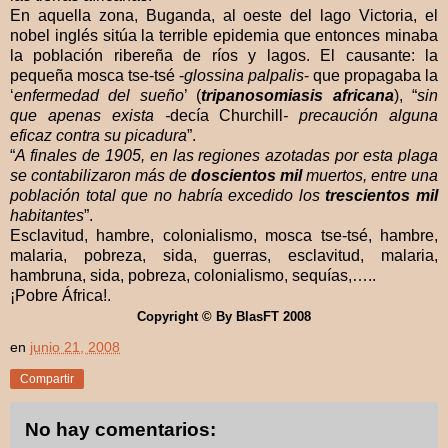
En aquella zona, Buganda, al oeste del lago Victoria, el
nobel inglés sitúa la terrible epidemia que entonces minaba
la población ribereña de ríos y lagos. El causante: la
pequeña mosca tse-tsé -
glossina palpalis
- que propagaba la
‘
enfermedad del sueño
’ (
tripanosomiasis africana
), “
sin
que apenas exista -
decía Churchill
- precaución alguna
eficaz contra su picadura
”.
“
A finales de 1905, en las regiones azotadas por esta plaga
se contabilizaron más de
doscientos mil
muertos, entre una
población total que no habría excedido los
trescientos mil
habitantes
”.
Esclavitud, hambre, colonialismo, mosca tse-tsé, hambre,
malaria, pobreza, sida, guerras, esclavitud, malaria,
hambruna, sida, pobreza, colonialismo, sequías,…..
¡Pobre África!.
Copyright © By BlasFT 2008
en
junio 21, 2008
Compartir
No hay comentarios: