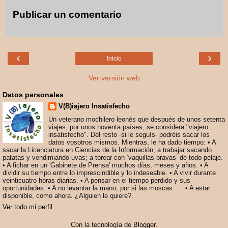
Publicar un comentario
‹
›
Inicio
Ver versión web
Datos personales
V(B)iajero Insatisfecho
Un veterano mochilero leonés que después de unos setenta
viajes, por unos noventa países, se considera "viajero
insatisfecho". Del resto -si le seguís- podréis sacar los
datos vosotros mismos. Mientras, le ha dado tiempo: • A
sacar la Licenciatura en Ciencias de la Información; a trabajar sacando
patatas y vendimiando uvas; a torear con ‘vaquillas bravas’ de todo pelaje.
• A fichar en un 'Gabinete de Prensa' muchos días, meses y años. • A
dividir su tiempo entre lo imprescindible y lo indeseable. • A vivir durante
veinticuatro horas diarias. • A pensar en el tiempo perdido y sus
oportunidades. • A no levantar la mano, por si las moscas….. • A estar
disponible, como ahora. ¿Alguien le quiere?.
Ver todo mi perfil
Con la tecnología de
Blogger
.