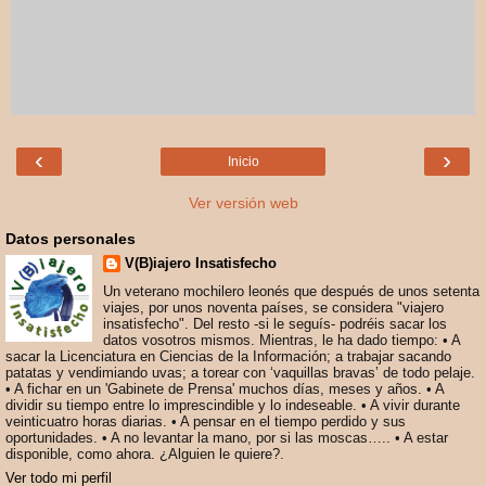
‹
›
Inicio
Ver versión web
Datos personales
V(B)iajero Insatisfecho
Un veterano mochilero leonés que después de unos setenta
viajes, por unos noventa países, se considera "viajero
insatisfecho". Del resto -si le seguís- podréis sacar los
datos vosotros mismos. Mientras, le ha dado tiempo: • A
sacar la Licenciatura en Ciencias de la Información; a trabajar sacando
patatas y vendimiando uvas; a torear con ‘vaquillas bravas’ de todo pelaje.
• A fichar en un 'Gabinete de Prensa' muchos días, meses y años. • A
dividir su tiempo entre lo imprescindible y lo indeseable. • A vivir durante
veinticuatro horas diarias. • A pensar en el tiempo perdido y sus
oportunidades. • A no levantar la mano, por si las moscas….. • A estar
disponible, como ahora. ¿Alguien le quiere?.
Ver todo mi perfil