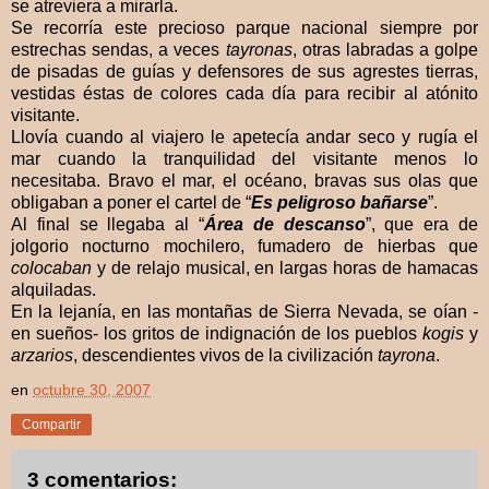
se atreviera a mirarla.
Se recorría este precioso parque nacional siempre por
estrechas sendas, a veces
tayronas
, otras labradas a golpe
de pisadas de guías y defensores de sus agrestes tierras,
vestidas éstas de colores cada día para recibir al atónito
visitante.
Llovía cuando al viajero le apetecía andar seco y rugía el
mar cuando la tranquilidad del visitante menos lo
necesitaba. Bravo el mar, el océano, bravas sus olas que
obligaban a poner el cartel de “
Es peligroso bañarse
”.
Al final se llegaba al “
Área de descanso
”, que era de
jolgorio nocturno mochilero, fumadero de hierbas que
colocaban
y de relajo musical, en largas horas de hamacas
alquiladas.
En la lejanía, en las montañas de Sierra Nevada, se oían -
en sueños- los gritos de indignación de los pueblos
kogis
y
arzarios
, descendientes vivos de la civilización
tayrona
.
en
octubre 30, 2007
Compartir
3 comentarios: