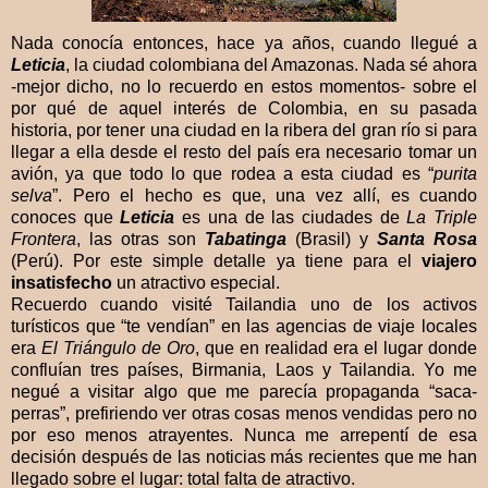
Nada conocía entonces, hace ya años, cuando llegué a
Leticia
, la ciudad colombiana del Amazonas. Nada sé ahora
-mejor dicho, no lo recuerdo en estos momentos- sobre el
por qué de aquel interés de Colombia, en su pasada
historia, por tener una ciudad en la ribera del gran río si para
llegar a ella desde el resto del país era necesario tomar un
avión, ya que todo lo que rodea a esta ciudad es “
purita
selva
”. Pero el hecho es que, una vez allí, es cuando
conoces que
Leticia
es una de las ciudades de
La Triple
Frontera
,
las otras son
Tabatinga
(Brasil) y
Santa Rosa
(Perú). Por este simple detalle ya tiene para el
viajero
insatisfecho
un atractivo especial.
Recuerdo cuando visité Tailandia uno de los activos
turísticos que “te vendían” en las agencias de viaje locales
era
El Triángulo de Oro
, que en realidad era el lugar donde
confluían tres países, Birmania, Laos y Tailandia. Yo me
negué a visitar algo que me parecía propaganda “saca-
perras”, prefiriendo ver otras cosas menos vendidas pero no
por eso menos atrayentes. Nunca me arrepentí de esa
decisión después de las noticias más recientes que me han
llegado sobre el lugar: total falta de atractivo.