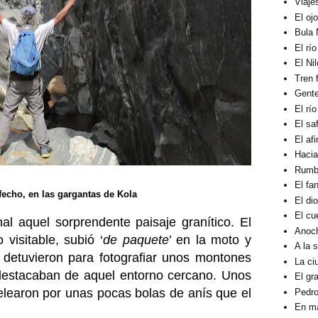
Viaje
El oj
Bula 
El rí
El Ni
Tren 
Gent
El rí
El sa
El af
Hacia
Rumbo
El fa
sfecho, en las gargantas de Kola
El di
El cu
al aquel sorprendente paisaje granítico. El
Anoc
 visitable, subió ‘
de paquete
’ en la moto y
A la 
detuvieron para fotografiar unos montones
La ci
destacaban de aquel entorno cercano. Unos
El gra
elearon por unas pocas bolas de anís que el
Pedro
En ma