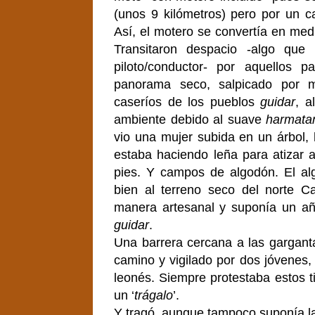
(unos 9 kilómetros) pero por un c
Así, el motero se convertía en med
Transitaron despacio -algo que
piloto/conductor- por aquellos
panorama seco, salpicado por 
caseríos de los pueblos
guidar
, a
ambiente debido al suave
harmata
vio una mujer subida en un árbol
estaba haciendo leña para atizar a
pies. Y campos de algodón. El al
bien al terreno seco del norte 
manera artesanal y suponía un añ
guidar
.
Una barrera cercana a las gargant
camino y vigilado por dos jóvenes, 
leonés. Siempre protestaba estos ti
un ‘
trágalo
’.
Y tragó, aun
que tampoco suponía la