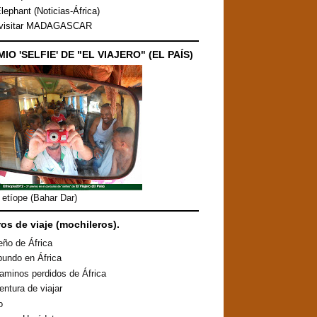
lephant (Noticias-África)
 visitar MADAGASCAR
MIO 'SELFIE' DE "EL VIAJERO" (EL PAÍS)
etíope (Bahar Dar)
ros de viaje (mochileros).
eño de África
undo en África
aminos perdidos de África
entura de viajar
o