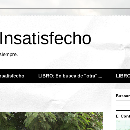
 Insatisfecho
 siempre.
Insatisfecho
LIBRO: En busca de "otra"....
LIBRO:
Buscar
El Cont