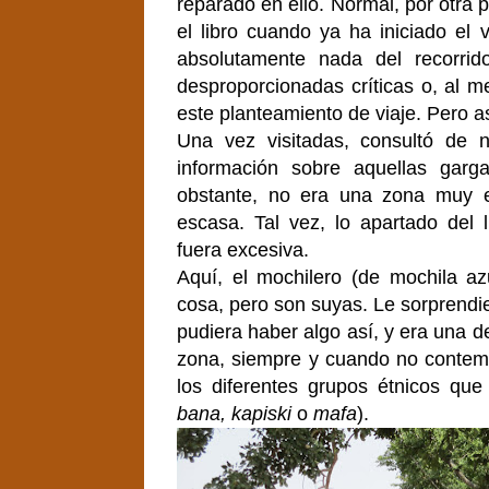
reparado en ello. Normal, por otra 
el libro cuando ya ha iniciado el
absolutamente nada del recorri
desproporcionadas críticas o, al m
este planteamiento de viaje. Pero así
Una vez visitadas, consultó de
información sobre aquellas garga
obstante, no era una zona muy ex
escasa. Tal vez, lo apartado del 
fuera excesiva.
Aquí, el mochilero (de mochila az
cosa, pero son suyas. Le sorprendi
pudiera haber algo así, y era una de
zona, siempre y cuando no contem
los diferentes grupos étnicos qu
bana, kapiski
o
mafa
).