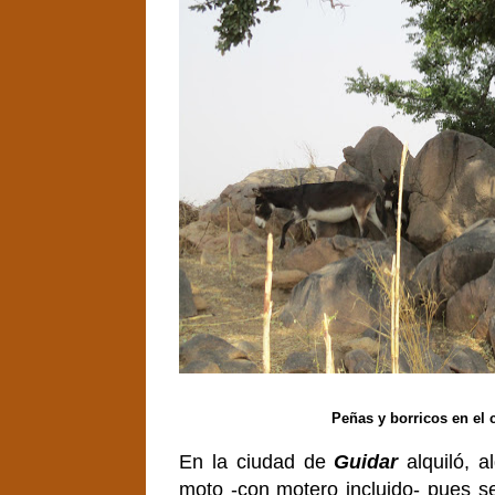
Peñas y borricos en el 
En la ciudad de
Guidar
alquiló, a
moto -con motero incluido- pues s