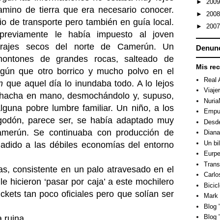
►
200
amino de tierra que era necesario conocer.
►
200
io de transporte pero también en guía local.
►
200
 previamente le había impuesto al joven
 parajes secos del norte de Camerún. Un
Denunc
montones de grandes rocas, salteado de
Mis re
lgún que otro borrico y mucho polvo en el
Real 
n
que aquel día lo inundaba todo. A lo lejos
Viaje
, hacha en mano, desmochándolo y, supuso,
Nuri
lguna pobre lumbre familiar. Un niño, a los
Empuj
godón, parece ser, se había adaptado muy
Desde
Camerún. Se continuaba con producción de
Dian
Un bi
adido a las débiles economías del entorno
Eurpe
Trans
as, consistente en un palo atravesado en el
Carlo
le hicieron ‘pasar por caja’ a este mochilero
Bicicl
ckets tan poco oficiales pero que solían ser
Mark 
Blog "
Blog 
 ruina.