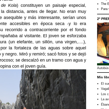
The E
 de Kola
) constituyen un paisaje especial,
Para
n la distancia, antes de llegar. No eran muy
te asequible y más interesante, serían unos
2º PRE
ente accesibles en época seca -y lo era
 recorrido a contracorriente por el fondo
mpañaba al visitante. El joven se esforzaba
ura (un elefante, un sillón, una virgen,….),
por la fortaleza de las aguas sobre aquel
co y negro. Miró y remiró; sacó fotos y se dejó
ón rocoso; se descalzó en un tramo con agua y
ropina con el joven guía.
Autobús 
Mis lib
El su
Vagab
Los c
La av
Éban