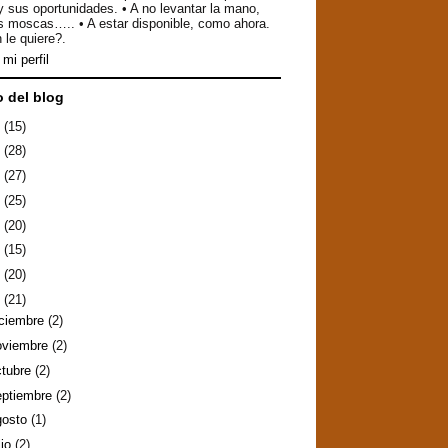
y sus oportunidades. • A no levantar la mano,
as moscas….. • A estar disponible, como ahora.
 le quiere?.
mi perfil
o del blog
6
(15)
5
(28)
4
(27)
3
(25)
2
(20)
1
(15)
0
(20)
9
(21)
iciembre
(2)
oviembre
(2)
ctubre
(2)
eptiembre
(2)
gosto
(1)
lio
(2)