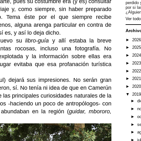
parte, pues su costumbre era (y es) consultar
perdido 
por si l
 viaje y, como siempre, sin haber preparado
¿Alguien
do. Tema éste por el que siempre recibe
Ver todo 
enos, alguna arenga particular en contra de
Archiv
 es, y así lo deja dicho.
►
202
 nuevo su
libro-guía
y allí estaba la breve
►
202
ntas rocosas, incluso una fotografía. No
►
202
plotada y la información sobre ellas era
►
202
lugar evitaba que esa profanación turística
►
202
►
202
ul) dejará sus impresiones. No serán gran
►
202
eron, sí. No tenía ni idea de que en Camerún
▼
201
 las principales curiosidades naturales de la
►
d
os -haciendo un poco de antropólogos- con
►
n
e abundaban en la región (
guidar, mbororo,
►
o
►
s
►
a
►
ju