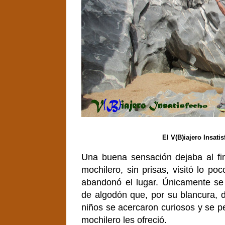
El V(B)iajero Insati
Una buena sensación dejaba al fin
mochilero, sin prisas, visitó lo poco
abandonó el lugar. Únicamente se 
de algodón que, por su blancura, 
niños se acercaron curiosos y se p
mochilero les ofreció.