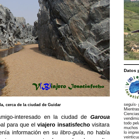
Datos 
seguís- 
a, cerca de la ciudad de Guidar
Mientras
Ciencias
 amigo-interesado en la ciudad de
Garoua
vendimia
todo pel
pal para que el
viajero insatisfecho
visitara
muchos d
enía información en su
libro-guía
, no había
lo impre
veinticu