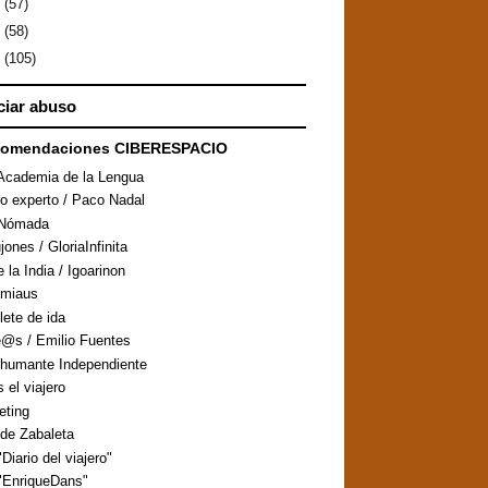
9
(57)
8
(58)
7
(105)
iar abuso
comendaciones CIBERESPACIO
Academia de la Lengua
ro experto / Paco Nadal
aNómada
ones / GloriaInfinita
 la India / Igoarinon
amiaus
llete de ida
@s / Emilio Fuentes
humante Independiente
s el viajero
eting
de Zabaleta
Diario del viajero"
"EnriqueDans"