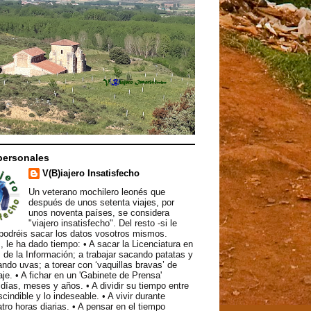
personales
V(B)iajero Insatisfecho
Un veterano mochilero leonés que
después de unos setenta viajes, por
unos noventa países, se considera
"viajero insatisfecho". Del resto -si le
podréis sacar los datos vosotros mismos.
, le ha dado tiempo: • A sacar la Licenciatura en
 de la Información; a trabajar sacando patatas y
ndo uvas; a torear con ‘vaquillas bravas’ de
aje. • A fichar en un 'Gabinete de Prensa'
ías, meses y años. • A dividir su tiempo entre
scindible y lo indeseable. • A vivir durante
atro horas diarias. • A pensar en el tiempo