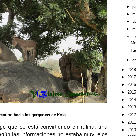
►
ju
►
m
►
ab
►
m
▼
f
Me
La
►
e
►
201
►
201
►
201
►
201
►
201
►
201
►
201
camino hacia las gargantas de Kola
►
201
lgo que se está convirtiendo en rutina, una
►
201
egún las informaciones no estaba muy lejos