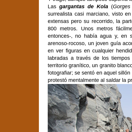
Las
gargantas de Kola
(
Gorges
surrealista casi marciano, visto e
extensas pero su recorrido, la par
800 metros. Unos metros fácilm
entonces-, no había agua y, en su
arenoso-rocoso, un joven guía aco
en ver figuras en cualquier hendid
labradas a través de los tiempos 
territorio granítico, un granito blan
fotografiar; se sentó en aquel sill
protestó mentalmente al saldar la p