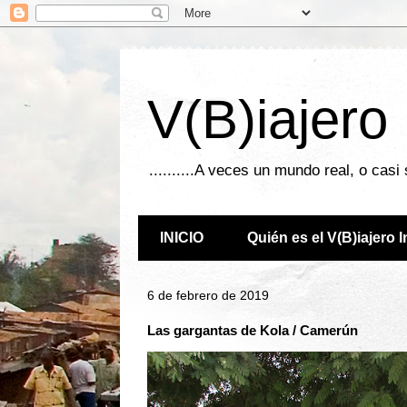
V(B)iajero
..........A veces un mundo real, o casi
INICIO
Quién es el V(B)iajero 
6 de febrero de 2019
Las gargantas de Kola / Camerún