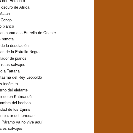
s con Heródoto
o oscuro de África
Matari
o Congo
lo blanco
fantasma a la Estrella de Oriente
e remota
o de la desolación
fari de la Estrella Negra
inador de pianos
 rutas salvajes
 a Tartaria
ntasma del Rey Leopoldo
os indómito
erno del elefante
hece en Katmandú
sombra del baobab
udad de los Djinns
n bazar del ferrocarril
 Páramo ya no vive aquí
res salvajes