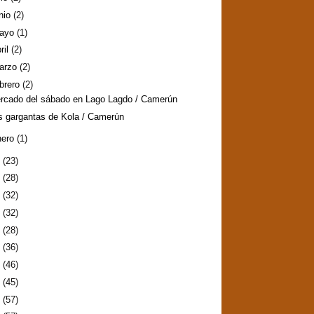
nio
(2)
ayo
(1)
ril
(2)
arzo
(2)
ebrero
(2)
rcado del sábado en Lago Lagdo / Camerún
s gargantas de Kola / Camerún
nero
(1)
8
(23)
7
(28)
6
(32)
5
(32)
4
(28)
3
(36)
2
(46)
1
(45)
0
(57)