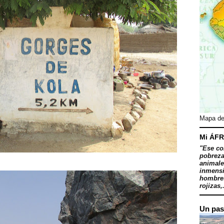
Mapa de
Mi ÁFR
"Ese co
pobreza
animale
inmensi
hombres
rojizas,.
Un pas