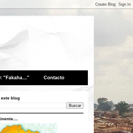
 "Fakaha...."
Contacto
 este blog
inente....