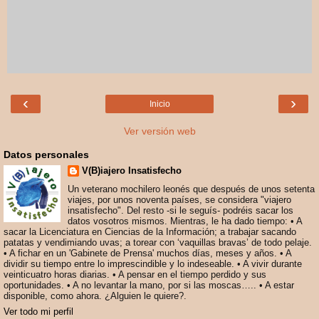
‹
›
Inicio
Ver versión web
Datos personales
V(B)iajero Insatisfecho
Un veterano mochilero leonés que después de unos setenta
viajes, por unos noventa países, se considera "viajero
insatisfecho". Del resto -si le seguís- podréis sacar los
datos vosotros mismos. Mientras, le ha dado tiempo: • A
sacar la Licenciatura en Ciencias de la Información; a trabajar sacando
patatas y vendimiando uvas; a torear con ‘vaquillas bravas’ de todo pelaje.
• A fichar en un 'Gabinete de Prensa' muchos días, meses y años. • A
dividir su tiempo entre lo imprescindible y lo indeseable. • A vivir durante
veinticuatro horas diarias. • A pensar en el tiempo perdido y sus
oportunidades. • A no levantar la mano, por si las moscas….. • A estar
disponible, como ahora. ¿Alguien le quiere?.
Ver todo mi perfil